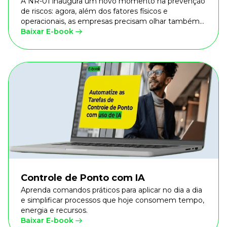
A NR-01 inaugura um novo momento na prevenção
de riscos: agora, além dos fatores físicos e
operacionais, as empresas precisam olhar também
para os riscos organizacionais e psicossociais.
Baixar E-book
Controle de Ponto com IA
Aprenda comandos práticos para aplicar no dia a dia
e simplificar processos que hoje consomem tempo,
energia e recursos.
Baixar E-book