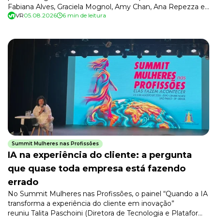
Fabiana Alves, Graciela Mognol, Amy Chan, Ana Repezza e
VR
05.08.2026
6 min de leitura
Vanessa Pereira, com mediação de Teresa Vendramini
(socióloga e pecuarista, primeira mulher a presidir a
Sociedade Rural Brasileira), na Arena Marinho. O tema foram
as competências, os […]
Summit Mulheres nas Profissões
IA na experiência do cliente: a pergunta
que quase toda empresa está fazendo
errado
No Summit Mulheres nas Profissões, o painel “Quando a IA
transforma a experiência do cliente em inovação”
reuniu Talita Paschoini (Diretora de Tecnologia e Plataforma