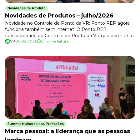
Newsletters
Novidades de Produto
Novidades de Produtos – julho/2026
Novidade no Controle de Ponto da VR: Ponto REP agora
funciona também sem internet O Ponto REP,
funcionalidade do Controle de Ponto da VR que permite o
VR
06.08.2026
2 min de leitura
registro de ponto por QR Code ou reconhecimento facial
em um único dispositivo compartilhado, agora conta com
o Reconhecimento Facial Offline. Com essa evolução,
colaboradores poderão registrar o ponto normalmente
mesmo em locais sem […]
Summit Mulheres nas Profissões
Marca pessoal: a liderança que as pessoas