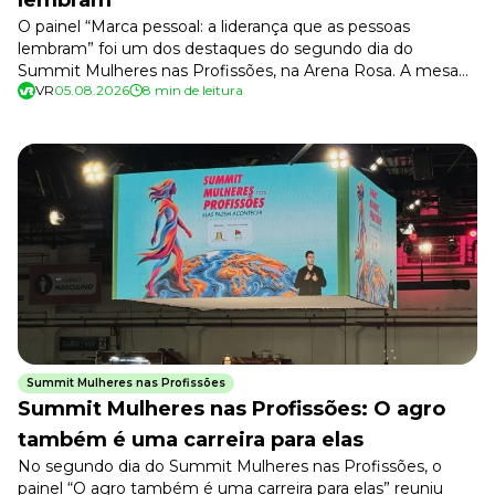
lembram
O painel “Marca pessoal: a liderança que as pessoas
lembram” foi um dos destaques do segundo dia do
Summit Mulheres nas Profissões, na Arena Rosa. A mesa
VR
05.08.2026
8 min de leitura
reuniu Rafa Brites (comunicadora e autora de “Síndrome da
impostora”), Monique dos Anjos (jornalista e consultora de
diversidade, equidade e inclusão) e Rosa Bernhoeft
(fundadora da Alba Consultoria, […]
Summit Mulheres nas Profissões
Summit Mulheres nas Profissões: O agro
também é uma carreira para elas
No segundo dia do Summit Mulheres nas Profissões, o
painel “O agro também é uma carreira para elas” reuniu