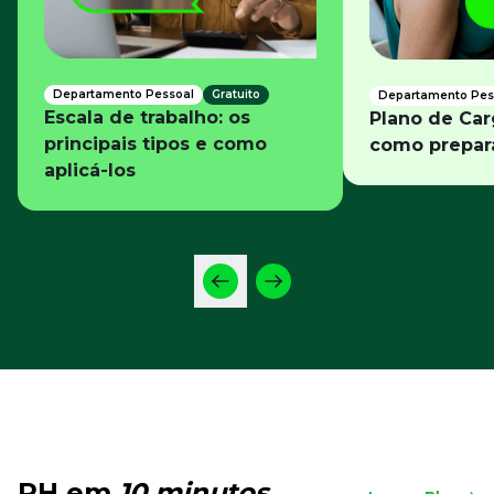
Departamento Pessoal
Gratuito
Departamento Pes
Escala de trabalho: os
Plano de Car
principais tipos e como
como prepar
aplicá-los
RH em
10 minutos