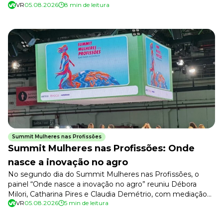
VR
05.08.2026
8 min de leitura
do Magalu Entregas), Nina Silva (CEO
do Movimento Black Money) e Socorro
Macedo (cofundadora e diretora da LeFil Company), com
mediação de Daniele Botaro (AI Adoption Lead na
Oracle), na Arena Turquesa. A conversa começou
desmontando o hábito mais comum das empresas que
estão entrando nesse assunto agora. […]
Summit Mulheres nas Profissões
Summit Mulheres nas Profissões: Onde
nasce a inovação no agro
No segundo dia do Summit Mulheres nas Profissões, o
painel “Onde nasce a inovação no agro” reuniu Débora
Milori, Catharina Pires e Claudia Demétrio, com mediação
VR
05.08.2026
5 min de leitura
de Vivian Nascimento, na Arena Marinho. A conversa foi
sobre as carreiras que transformam descoberta científica