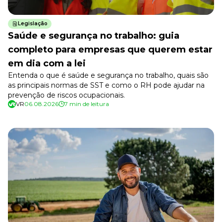
Treinamento de Produto
Desenvolva a sua equipe
Legislação
Saúde e segurança no trabalho: guia
Materiais Gratuitos
completo para empresas que querem estar
Materiais Gratuitos
em dia com a lei
Entenda o que é saúde e segurança no trabalho, quais são
as principais normas de SST e como o RH pode ajudar na
Todos os Materiais Gratuitos
prevenção de riscos ocupacionais.
Confira nossos materiais
VR
06.08.2026
7 min de leitura
E-book
Aprofunde seu conhecimento
Ferramentas e Templates
Para agilizar o seu trabalho
Infográfico
Conteúdo prático e rápido
Kits
Materiais centralizados
Lives