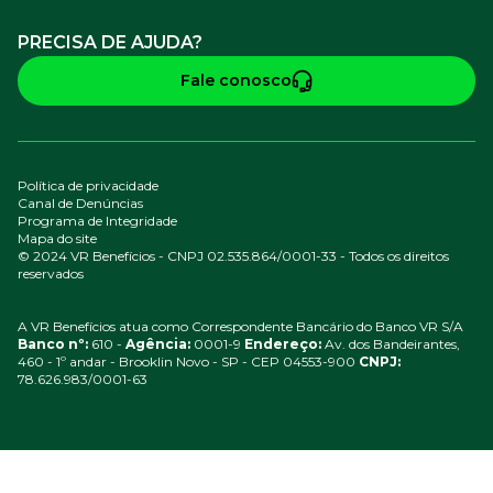
PRECISA DE AJUDA?
Fale conosco
Política de privacidade
Canal de Denúncias
Programa de Integridade
Mapa do site
© 2024 VR Benefícios - CNPJ 02.535.864/0001-33 - Todos os direitos
reservados
A VR Benefícios atua como Correspondente Bancário do Banco VR S/A
Banco nº:
610 -
Agência:
0001-9
Endereço:
Av. dos Bandeirantes,
460 - 1º andar - Brooklin Novo - SP - CEP 04553-900
CNPJ:
78.626.983/0001-63