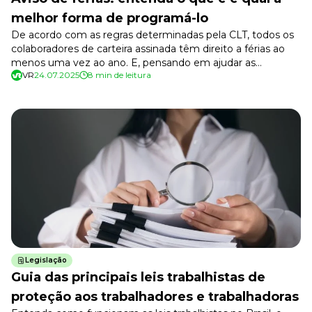
Desenvolva a sua equipe
melhor forma de programá-lo
Materiais Gratuitos
De acordo com as regras determinadas pela CLT, todos os
colaboradores de carteira assinada têm direito a férias ao
Materiais Gratuitos
menos uma vez ao ano. E, pensando em ajudar as
VR
24.07.2025
8 min de leitura
empresas e os colaboradores a se programarem com
antecedência, a CLT estipula um período de aviso de férias
por parte da organização para os seus funcionários. […]
Todos os Materiais Gratuitos
Confira nossos materiais
E-book
Aprofunde seu conhecimento
Ferramentas e Templates
Para agilizar o seu trabalho
Infográfico
Conteúdo prático e rápido
Kits
Materiais centralizados
Legislação
Lives
Guia das principais leis trabalhistas de
proteção aos trabalhadores e trabalhadoras
Newsletters