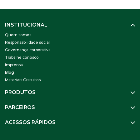
INSTITUCIONAL
Quem somos
Responsabilidade social
Governança corporativa
Trabalhe conosco
Imprensa
Blog
Materiais Gratuitos
PRODUTOS
Gestão de Pessoas
PARCEIROS
Benefícios
Mobilidade
Empresa Parceira
ACESSOS RÁPIDOS
Soluções Financeiras
Parceiro VR
SuperPortal VR
Aceitar VR
Sou trabalhador
Compre Online
APP VR Estabelecimentos
Sou empresa