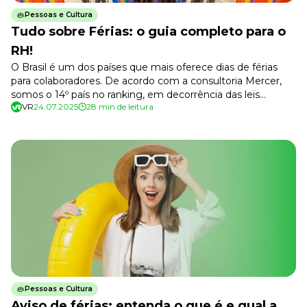
Tudo para facilitar a rotina
Pessoas e Cultura
Imprensa
Tudo sobre Férias: o guia completo para o
VR na Imprensa
RH!
Cursos
O Brasil é um dos países que mais oferece dias de férias
para colaboradores. De acordo com a consultoria Mercer,
Cursos
somos o 14º país no ranking, em decorrência das leis
VR
24.07.2025
28 min de leitura
trabalhistas que determinam o período de 12 meses para
obter o direito a férias. Por isso, esse período é um
momento em que é necessário […]
Todos os Cursos
Explore o nosso acervo
Departamento Pessoal
Para simplificar os processos
Gestão de Empresas e Negócios
Eleve os resultados da organização
Gestão de Pessoas e Liderança
Capacitação com especialistas
Recursos Humanos
Fortaleça a cultura organizacional
Pessoas e Cultura
Treinamento de Produto
Aviso de férias: entenda o que é e qual a