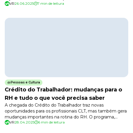
VR
26.06.2025
7 min de leitura
um item especial para que o ciclo seja encerrado de forma
harmoniosa e evitar que o momento seja traumático para
empregador e empregado. Entendendo que nem sempre
é fácil […]
Pessoas e Cultura
Crédito do Trabalhador: mudanças para o
RH e tudo o que você precisa saber
A chegada do Crédito do Trabalhador traz novas
oportunidades para os profissionais CLT, mas também gera
mudanças importantes na rotina do RH. O programa,
VR
28.04.2025
6 min de leitura
focado no crédito consignado privado, exige atenção
redobrada na atualização de dados e nos processos de