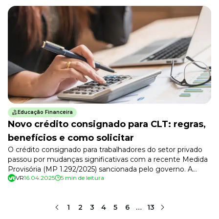
folha de pagamento. Se você atua na área de Recursos
Humanos, este guia é essencial […]
Educação Financeira
Novo crédito consignado para CLT: regras,
benefícios e como solicitar
O crédito consignado para trabalhadores do setor privado
passou por mudanças significativas com a recente Medida
Provisória (MP 1.292/2025) sancionada pelo governo. A
VR
16.04.2025
5 min de leitura
novidade busca facilitar o acesso ao crédito para milhões de
trabalhadores com carteira assinada, garantindo taxas mais
atrativas e uma nova plataforma digital para solicitação. Mas
1
2
3
4
5
6
…
13
o que muda na prática? Confira […]