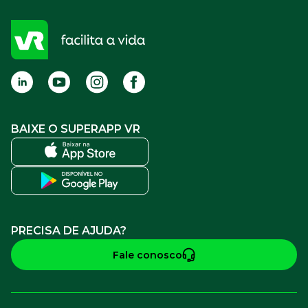
Cadastro para Adquirentes
Sou estabelecimento
FAQ
Termos de Uso
BAIXE O SUPERAPP VR
PRECISA DE AJUDA?
Fale conosco