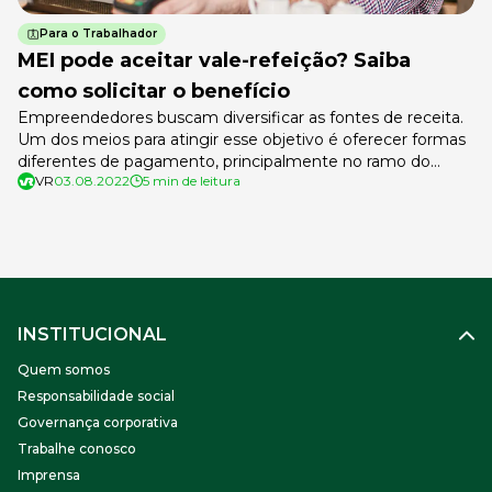
Para o Trabalhador
MEI pode aceitar vale-refeição? Saiba
como solicitar o benefício
Empreendedores buscam diversificar as fontes de receita.
Um dos meios para atingir esse objetivo é oferecer formas
diferentes de pagamento, principalmente no ramo do
VR
03.08.2022
5 min de leitura
comércio. Assim, uma pergunta vem à tona: MEI pode
aceitar vale-refeição? O Brasil tem mais de 13 milhões de
pessoas cadastradas na modalidade de
microempreendedor individual, 70% de todos os CNPJs. […]
INSTITUCIONAL
Quem somos
Responsabilidade social
Governança corporativa
Trabalhe conosco
Imprensa