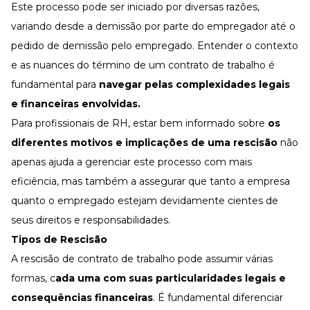
Desenvolva a sua equipe
Este processo pode ser iniciado por diversas razões,
variando desde a demissão por parte do empregador até o
Materiais Gratuitos
pedido de demissão pelo empregado. Entender o contexto
Materiais Gratuitos
e as nuances do término de um contrato de trabalho é
fundamental para
navegar pelas complexidades legais
e financeiras envolvidas.
Todos os Materiais Gratuitos
Confira nossos materiais
Para profissionais de RH, estar bem informado sobre
os
E-book
diferentes motivos e implicações de uma rescisão
não
Aprofunde seu conhecimento
apenas ajuda a gerenciar este processo com mais
Ferramentas e Templates
Para agilizar o seu trabalho
eficiência, mas também a assegurar que tanto a empresa
quanto o empregado estejam devidamente cientes de
Infográfico
Conteúdo prático e rápido
seus direitos e responsabilidades.
Kits
Tipos de Rescisão
Materiais centralizados
A rescisão de contrato de trabalho pode assumir várias
Lives
formas, c
ada uma com suas particularidades legais e
consequências financeiras
. É fundamental diferenciar
Newsletters