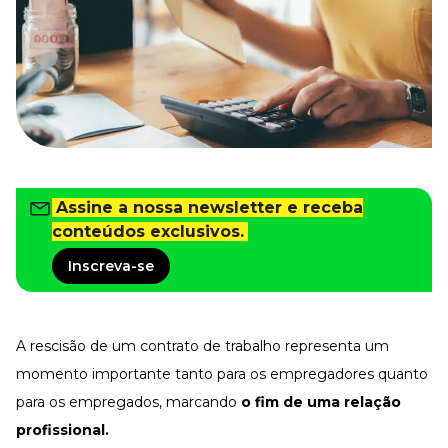
Tudo para facilitar a rotina
Imprensa
VR na Imprensa
Cursos
Cursos
Todos os Cursos
Assine a nossa newsletter e receba
Explore o nosso acervo
conteúdos exclusivos.
Departamento Pessoal
Para simplificar os processos
Inscreva-se
Gestão de Empresas e Negócios
Eleve os resultados da organização
Gestão de Pessoas e Liderança
A rescisão de um contrato de trabalho representa um
Capacitação com especialistas
momento importante tanto para os empregadores quanto
Recursos Humanos
para os empregados, marcando
o fim de uma relação
Fortaleça a cultura organizacional
profissional.
Treinamento de Produto