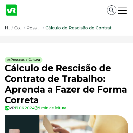
Conteúdo
Home
/
Conteúdo
/
Pessoas e Cultura
/
Cálculo de Rescisão de Contrato de Trabalho: Aprenda a Fazer de Forma Correta
Conteúdo
Todas as categorias
Pessoas e Cultura
Confira nossos conteúdos
Cálculo de Rescisão de
Empreendedorismo
Contrato de Trabalho:
Impulsione o seu negócio
Aprenda a Fazer de Forma
Legislação
Fique por dentro da lei
Correta
Pessoas e Cultura
Aprimore a cultura organizacional
VR
17.06.2024
9 min de leitura
Educação Financeira
Saiba como gerenciar o seu dinheiro
Para o Trabalhador