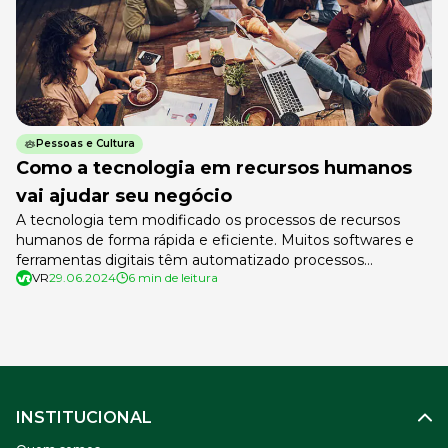
Pessoas e Cultura
Como a tecnologia em recursos humanos
vai ajudar seu negócio
A tecnologia tem modificado os processos de recursos
humanos de forma rápida e eficiente. Muitos softwares e
ferramentas digitais têm automatizado processos
VR
29.06.2024
6 min de leitura
rotineiros, liberando os profissionais da área para tratarem
de questões realmente estratégicas. Sem falar em
novidades como o Chat GPT que chegou para modificar
várias rotinas da área. A tecnologia em recursos humanos
[…]
INSTITUCIONAL