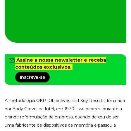
Tudo para facilitar a rotina
Imprensa
VR na Imprensa
Cursos
Cursos
Todos os Cursos
Assine a nossa newsletter e receba
Explore o nosso acervo
conteúdos exclusivos.
Departamento Pessoal
Para simplificar os processos
Inscreva-se
Gestão de Empresas e Negócios
Eleve os resultados da organização
Gestão de Pessoas e Liderança
A metodologia OKR (Objectives and Key Results) foi criada
Capacitação com especialistas
por Andy Grove, na Intel, em 1970. Isso ocorreu durante a
Recursos Humanos
grande reformulação da empresa, quando deixou de ser
Fortaleça a cultura organizacional
uma fabricante de dispositivos de memória e passou a
Treinamento de Produto