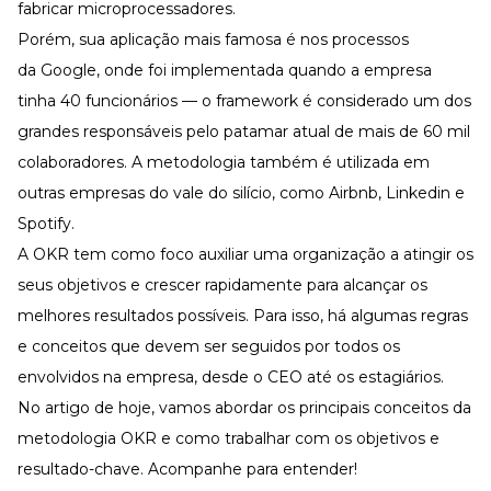
Desenvolva a sua equipe
fabricar microprocessadores.
Porém, sua aplicação mais famosa é nos processos
Materiais Gratuitos
da Google, onde foi implementada quando a empresa
Materiais Gratuitos
tinha 40 funcionários — o framework é considerado um dos
grandes responsáveis pelo patamar atual de mais de 60 mil
colaboradores. A metodologia também é utilizada em
Todos os Materiais Gratuitos
Confira nossos materiais
outras empresas do vale do silício, como Airbnb, Linkedin e
E-book
Spotify.
Aprofunde seu conhecimento
A OKR tem como foco auxiliar uma organização a atingir os
Ferramentas e Templates
seus objetivos e crescer rapidamente para alcançar os
Para agilizar o seu trabalho
melhores resultados possíveis. Para isso, há algumas regras
Infográfico
Conteúdo prático e rápido
e conceitos que devem ser seguidos por todos os
Kits
envolvidos na empresa, desde o CEO até os estagiários.
Materiais centralizados
No artigo de hoje, vamos abordar os principais conceitos da
Lives
metodologia OKR e como trabalhar com os objetivos e
resultado-chave. Acompanhe para entender!
Newsletters