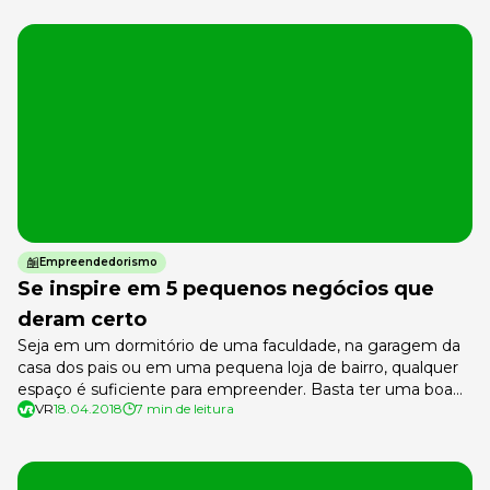
Empreendedorismo
Se inspire em 5 pequenos negócios que
deram certo
Seja em um dormitório de uma faculdade, na garagem da
casa dos pais ou em uma pequena loja de bairro, qualquer
espaço é suficiente para empreender. Basta ter uma boa
VR
18.04.2018
7 min de leitura
ideia, planejar e trabalhar para desenvolver o seu negócio.
Foi dessa forma que vários pequenos negócios deram
certo. Se você pesquisar e conhecer a história […]