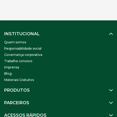
relacionamento deles com a empresa e visando o
crescimento de todos em conjunto. Porém, antes de
adentrarmos neste tipo de gestão, é […]
INSTITUCIONAL
Quem somos
Responsabilidade social
Governança corporativa
Trabalhe conosco
Imprensa
Blog
Materiais Gratuitos
PRODUTOS
Gestão de Pessoas
PARCEIROS
Benefícios
Mobilidade
Empresa Parceira
ACESSOS RÁPIDOS