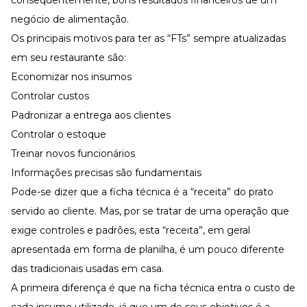
consequentemente, bons resultados financeiros de um
Desenvolva a sua equipe
negócio de alimentação.
Materiais Gratuitos
Os principais motivos para ter as “FTs” sempre atualizadas
Materiais Gratuitos
em seu restaurante são:
Economizar nos insumos
Controlar custos
Todos os Materiais Gratuitos
Confira nossos materiais
Padronizar a entrega aos clientes
Controlar o estoque
E-book
Aprofunde seu conhecimento
Treinar novos funcionários
Ferramentas e Templates
Informações precisas são fundamentais
Para agilizar o seu trabalho
Pode-se dizer que a ficha técnica é a “receita” do prato
Infográfico
servido ao cliente. Mas, por se tratar de uma operação que
Conteúdo prático e rápido
exige controles e padrões, esta “receita”, em geral
Kits
Materiais centralizados
apresentada em forma de planilha, é um pouco diferente
Lives
das tradicionais usadas em casa.
A primeira diferença é que na ficha técnica entra o custo de
Newsletters