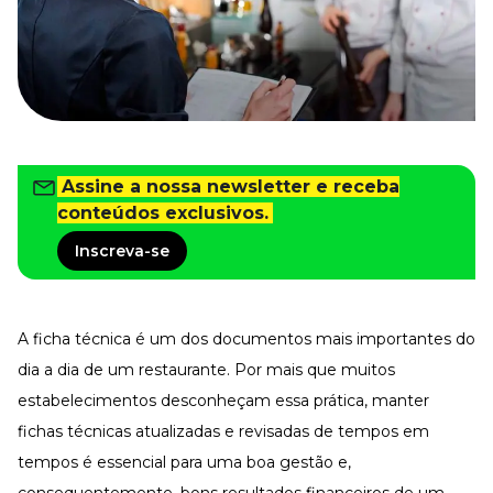
Tudo para facilitar a rotina
Imprensa
VR na Imprensa
Cursos
Cursos
Assine a nossa newsletter e receba
conteúdos exclusivos.
Todos os Cursos
Explore o nosso acervo
Inscreva-se
Departamento Pessoal
Para simplificar os processos
Gestão de Empresas e Negócios
A ficha técnica é um dos documentos mais importantes do
Eleve os resultados da organização
dia a dia de um restaurante. Por mais que muitos
Gestão de Pessoas e Liderança
Capacitação com especialistas
estabelecimentos desconheçam essa prática, manter
Recursos Humanos
fichas técnicas atualizadas e revisadas de tempos em
Fortaleça a cultura organizacional
tempos é essencial para uma boa gestão e,
Treinamento de Produto