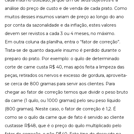
cada insumo utilizado, já que um de seus objetivos é a
análise do preço de custo e de venda de cada prato. Como
muitos desses insumos variam de preço ao longo do ano
por conta da sazonalidade e da inflação, estes valores
devem ser revistos a cada 3 ou 4 meses, no máximo.
Em outra coluna da planilha, entra o “fator de correção”.
Trata-se de quanto daquele insumo é perdido durante o
preparo do prato. Por exemplo: o quilo de determinado
corte de carne custa R$ 40, mas após feita a limpeza das
peças, retirados os nervos e excesso de gordura, aproveita-
se cerca de 800 gramas para servir aos clientes. Para
chegar ao fator de correção temos que dividir o peso bruto
da carne (1 quilo, ou 1000 gramas) pelo seu peso líquido
(800 gramas). Neste caso, o fator de correção é 1,2. É
como se o quilo da carne que de fato é servido ao cliente
custasse R$48, que é o preço do quilo multiplicado pelo