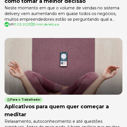
como tomar a melhor decisão
Neste momento em que o volume de vendas no sistema
delivery vem aumentando em quase todos os negócios,
muitos empreendedores estão se perguntando qual a
VR
11.03.2021
3 min de leitura
melhor maneira de realizar as entregas. Claro que não
existe uma resposta que funcione para todas as casas, mas
diversos fatores devem ser levados em consideração na
hora de decidir […]
Para o Trabalhador
Aplicativos para quem quer começar a
meditar
Relaxamento, autoconhecimento e até questões
espirituais. Antes de mais nada, é bom analisar que muitos