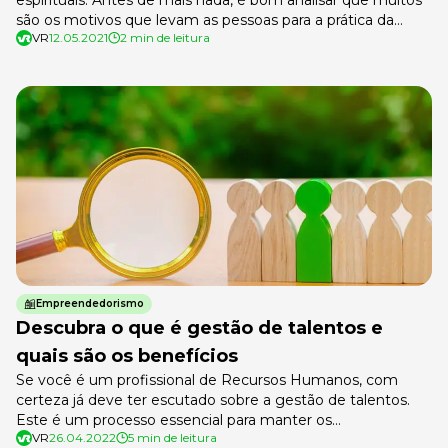
são os motivos que levam as pessoas para a prática da
VR
12.05.2021
2 min de leitura
meditação. Em tempos em que o cuidado com o bem-
estar psicológico é fundamental, tirar alguns minutinhos
diários para esta atividade pode ser compensador. Aprender
a meditar pode parecer desafiador. […]
Empreendedorismo
Descubra o que é gestão de talentos e
quais são os benefícios
Se você é um profissional de Recursos Humanos, com
certeza já deve ter escutado sobre a gestão de talentos.
Este é um processo essencial para manter os
VR
26.04.2022
5 min de leitura
colaboradores engajados e incentivados, fortalecendo o