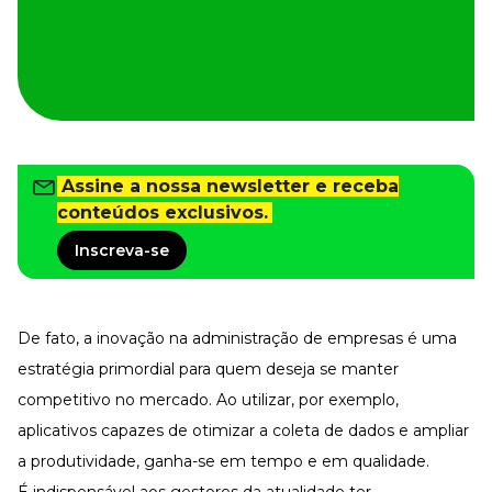
Tudo para facilitar a rotina
Imprensa
VR na Imprensa
Cursos
Cursos
Assine a nossa newsletter e receba
conteúdos exclusivos.
Todos os Cursos
Explore o nosso acervo
Inscreva-se
Departamento Pessoal
Para simplificar os processos
Gestão de Empresas e Negócios
De fato, a inovação na administração de empresas é uma
Eleve os resultados da organização
estratégia primordial para quem deseja se manter
Gestão de Pessoas e Liderança
Capacitação com especialistas
competitivo no mercado. Ao utilizar, por exemplo,
Recursos Humanos
aplicativos capazes de otimizar a coleta de dados e ampliar
Fortaleça a cultura organizacional
a produtividade, ganha-se em tempo e em qualidade.
Treinamento de Produto