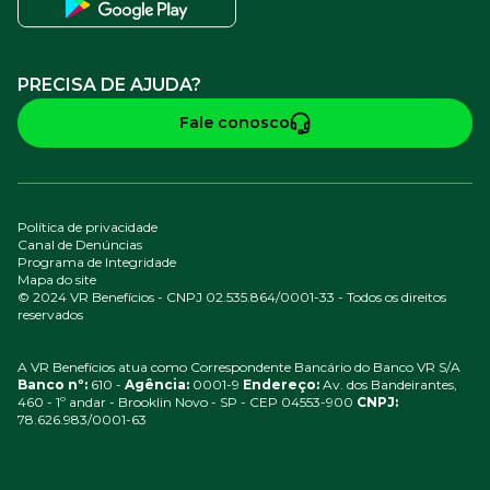
PRECISA DE AJUDA?
Fale conosco
Política de privacidade
Canal de Denúncias
Programa de Integridade
Mapa do site
© 2024 VR Benefícios - CNPJ 02.535.864/0001-33 - Todos os direitos
reservados
A VR Benefícios atua como Correspondente Bancário do Banco VR S/A
Banco nº:
610 -
Agência:
0001-9
Endereço:
Av. dos Bandeirantes,
460 - 1º andar - Brooklin Novo - SP - CEP 04553-900
CNPJ:
78.626.983/0001-63