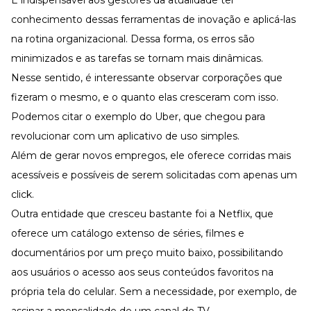
É indispensável aos gestores da atualidade ter
Desenvolva a sua equipe
conhecimento dessas ferramentas de inovação e aplicá-las
Materiais Gratuitos
na rotina organizacional. Dessa forma, os erros são
Materiais Gratuitos
minimizados e as tarefas se tornam mais dinâmicas.
Nesse sentido, é interessante observar corporações que
fizeram o mesmo, e o quanto elas cresceram com isso.
Todos os Materiais Gratuitos
Confira nossos materiais
Podemos citar o exemplo do Uber, que chegou para
revolucionar com um aplicativo de uso simples.
E-book
Aprofunde seu conhecimento
Além de gerar novos empregos, ele oferece corridas mais
Ferramentas e Templates
acessíveis e possíveis de serem solicitadas com apenas um
Para agilizar o seu trabalho
click.
Infográfico
Outra entidade que cresceu bastante foi a Netflix, que
Conteúdo prático e rápido
oferece um catálogo extenso de séries, filmes e
Kits
Materiais centralizados
documentários por um preço muito baixo, possibilitando
Lives
aos usuários o acesso aos seus conteúdos favoritos na
própria tela do celular. Sem a necessidade, por exemplo, de
Newsletters