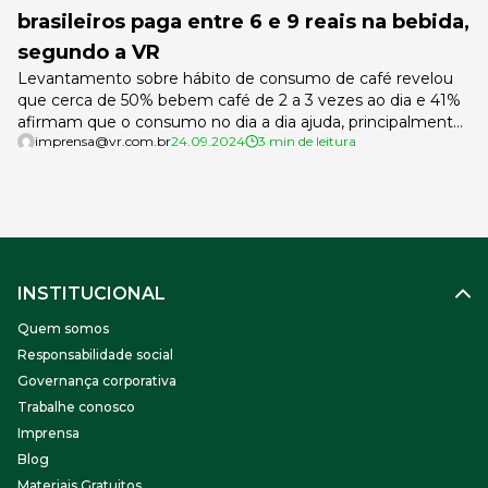
brasileiros paga entre 6 e 9 reais na bebida,
segundo a VR
Levantamento sobre hábito de consumo de café revelou
que cerca de 50% bebem café de 2 a 3 vezes ao dia e 41%
afirmam que o consumo no dia a dia ajuda, principalmente,
imprensa@vr.com.br
24.09.2024
3 min de leitura
a manter o foco Para celebrar o Dia Mundial do Café (14/04)
a VR realizou no último mês de março, um levantamento
[…]
INSTITUCIONAL
Quem somos
Responsabilidade social
Governança corporativa
Trabalhe conosco
Imprensa
Blog
Materiais Gratuitos