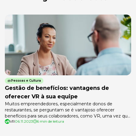
Pessoas e Cultura
Gestão de benefícios: vantagens de
oferecer VR à sua equipe
Muitos empreendedores, especialmente donos de
restaurantes, se perguntam se é vantajoso oferecer
benefícios para seus colaboradores, como VR, uma vez que
VR
06.11.2023
6 min de leitura
a equipe diretamente ligada às principais atividades do
estabelecimento (cozinha, serviço, recepção etc) faz suas
refeições no local.Tudo vai depender do porte do