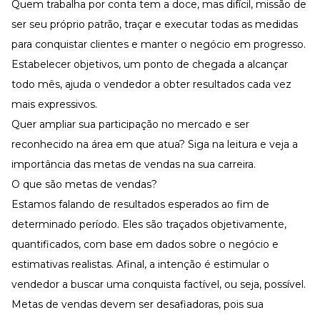
Desenvolva a sua equipe
Quem trabalha por conta tem a doce, mas difícil, missão de
ser seu próprio patrão, traçar e executar todas as medidas
Materiais Gratuitos
para conquistar clientes e manter o negócio em progresso.
Materiais Gratuitos
Estabelecer objetivos, um ponto de chegada a alcançar
todo mês, ajuda o vendedor a obter resultados cada vez
mais expressivos.
Todos os Materiais Gratuitos
Confira nossos materiais
Quer ampliar sua participação no mercado e ser
E-book
reconhecido na área em que atua? Siga na leitura e veja a
Aprofunde seu conhecimento
importância das metas de vendas na sua carreira.
Ferramentas e Templates
O que são metas de vendas?
Para agilizar o seu trabalho
Estamos falando de resultados esperados ao fim de
Infográfico
Conteúdo prático e rápido
determinado período. Eles são traçados objetivamente,
quantificados, com base em dados sobre o negócio e
Kits
Materiais centralizados
estimativas realistas. Afinal, a intenção é estimular o
Lives
vendedor a buscar uma conquista factível, ou seja, possível.
Metas de vendas devem ser desafiadoras, pois sua
Newsletters