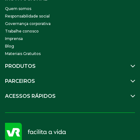
Quem somos
Responsabilidade social
Governança corporativa
Trabalhe conosco
Imprensa
Blog
Materiais Gratuitos
PRODUTOS
Gestão de Pessoas
PARCEIROS
Benefícios
Mobilidade
Empresa Parceira
ACESSOS RÁPIDOS
Soluções Financeiras
Parceiro VR
SuperPortal VR
Aceitar VR
Sou trabalhador
Compre Online
APP VR Estabelecimentos
Sou empresa
Cadastro para Adquirentes
Sou estabelecimento
FAQ
Termos de Uso