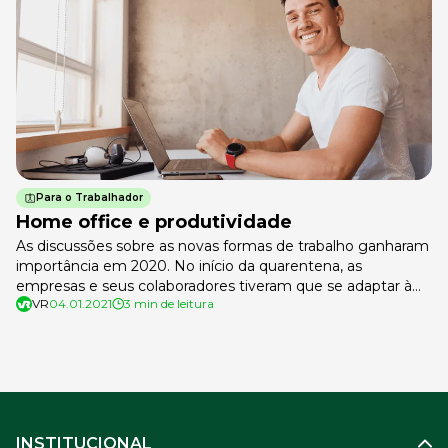
Para o Trabalhador
Home office e produtividade
As discussões sobre as novas formas de trabalho ganharam
importância em 2020. No início da quarentena, as
empresas e seus colaboradores tiveram que se adaptar à
VR
04.01.2021
3 min de leitura
nova realidade às pressas. Até então, o trabalho remoto era
uma característica de algumas poucas atividades
profissionais. Depois de muitos aprendizados, pode-se dizer
que a tendência para o futuro próximo é […]
INSTITUCIONAL