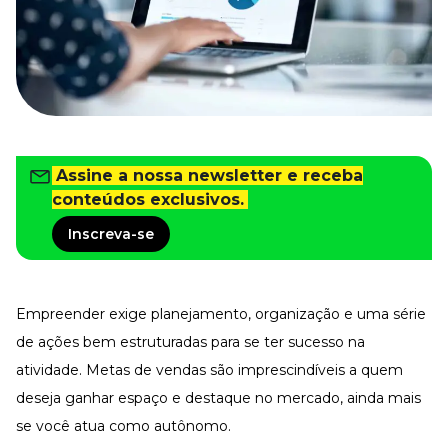
Tudo para facilitar a rotina
Imprensa
VR na Imprensa
Cursos
Cursos
Assine a nossa newsletter e receba
Todos os Cursos
conteúdos exclusivos.
Explore o nosso acervo
Inscreva-se
Departamento Pessoal
Para simplificar os processos
Gestão de Empresas e Negócios
Eleve os resultados da organização
Empreender exige planejamento, organização e uma série
de ações bem estruturadas para se ter sucesso na
Gestão de Pessoas e Liderança
Capacitação com especialistas
atividade. Metas de vendas são imprescindíveis a quem
Recursos Humanos
deseja ganhar espaço e destaque no mercado, ainda mais
Fortaleça a cultura organizacional
se você atua como autônomo.
Treinamento de Produto