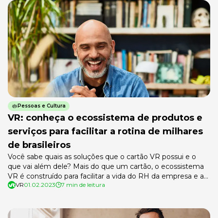
empreendimento e de sua capacidade de oferecer bons
benefícios. Isso ajuda […]
Pessoas e Cultura
VR: conheça o ecossistema de produtos e
serviços para facilitar a rotina de milhares
de brasileiros
Você sabe quais as soluções que o cartão VR possui e o
que vai além dele? Mais do que um cartão, o ecossistema
VR é construído para facilitar a vida do RH da empresa e a
VR
01.02.2023
7 min de leitura
dos demais trabalhadores. Ele reúne diversos produtos em
um só cartão, utilizados como vantagem na contratação e
retenção de […]