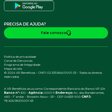
PRECISA DE AJUDA?
Fale conosco
Política de privacidade
Canal de Denúncias
Programa de Integridade
Mapa do site
© 2024 VR Benefícios - CNPJ 02.535.864/0001-33 - Todos os direitos
reservados
A VR Benefícios atua como Correspondente Bancário do Banco VR S/A
Banco nº:
610 -
Agência:
0001-9
Endereço:
Av. dos Bandeirantes,
460 - 1º andar - Brooklin Novo - SP - CEP 04553-900
CNPJ:
78.626.983/0001-63