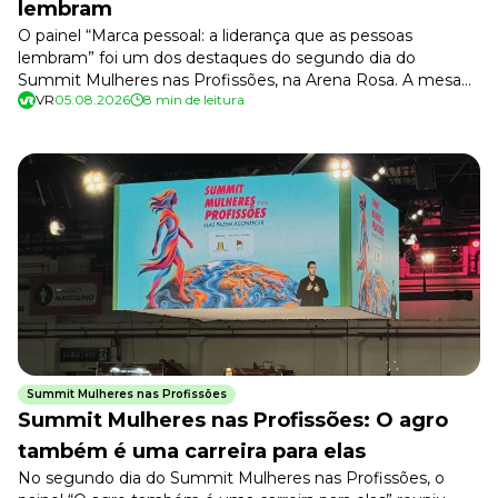
lembram
O painel “Marca pessoal: a liderança que as pessoas
lembram” foi um dos destaques do segundo dia do
Summit Mulheres nas Profissões, na Arena Rosa. A mesa
VR
05.08.2026
8 min de leitura
reuniu Rafa Brites (comunicadora e autora de “Síndrome da
impostora”), Monique dos Anjos (jornalista e consultora de
diversidade, equidade e inclusão) e Rosa Bernhoeft
(fundadora da Alba Consultoria, […]
Summit Mulheres nas Profissões
Summit Mulheres nas Profissões: O agro
também é uma carreira para elas
No segundo dia do Summit Mulheres nas Profissões, o