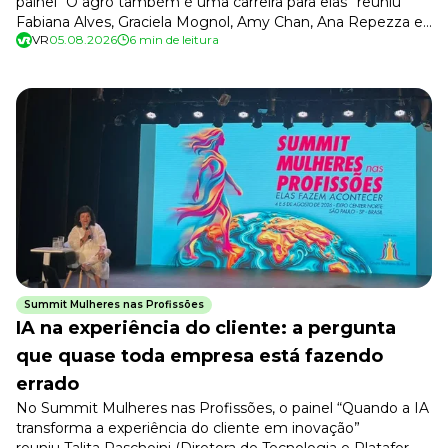
painel “O agro também é uma carreira para elas” reuniu
Fabiana Alves, Graciela Mognol, Amy Chan, Ana Repezza e
VR
05.08.2026
6 min de leitura
Vanessa Pereira, com mediação de Teresa Vendramini
(socióloga e pecuarista, primeira mulher a presidir a
Sociedade Rural Brasileira), na Arena Marinho. O tema foram
as competências, os […]
Summit Mulheres nas Profissões
IA na experiência do cliente: a pergunta
que quase toda empresa está fazendo
errado
No Summit Mulheres nas Profissões, o painel “Quando a IA
transforma a experiência do cliente em inovação”