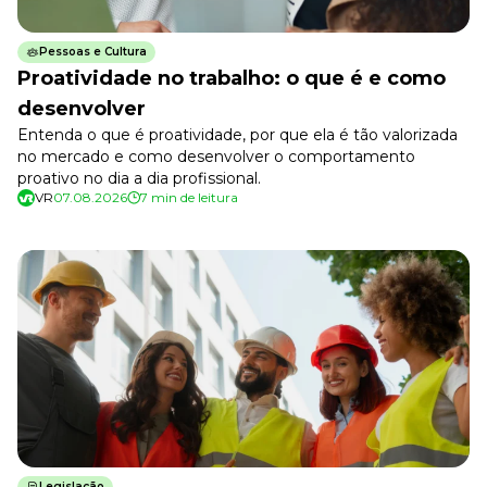
Treinamento de Produto
Desenvolva a sua equipe
Pessoas e Cultura
Proatividade no trabalho: o que é e como
Materiais Gratuitos
desenvolver
Materiais Gratuitos
Entenda o que é proatividade, por que ela é tão valorizada
no mercado e como desenvolver o comportamento
proativo no dia a dia profissional.
VR
Todos os Materiais Gratuitos
07.08.2026
7 min de leitura
Confira nossos materiais
E-book
Aprofunde seu conhecimento
Ferramentas e Templates
Para agilizar o seu trabalho
Infográfico
Conteúdo prático e rápido
Kits
Materiais centralizados
Lives
Legislação