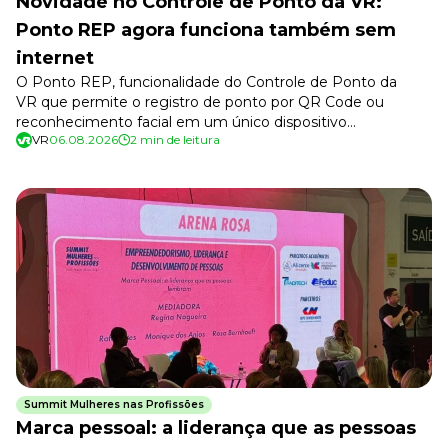
Novidade no Controle de Ponto da VR:
Ponto REP agora funciona também sem
internet
O Ponto REP, funcionalidade do Controle de Ponto da
VR que permite o registro de ponto por QR Code ou
reconhecimento facial em um único dispositivo
VR
06.08.2026
2 min de leitura
compartilhado, agora conta com o Reconhecimento Facial
Offline. Com essa evolução, colaboradores poderão
registrar o ponto normalmente mesmo em locais sem
internet ou com conexão instável. Assim que a conexão for
restabelecida, os registros serão […]
Summit Mulheres nas Profissões
Marca pessoal: a liderança que as pessoas