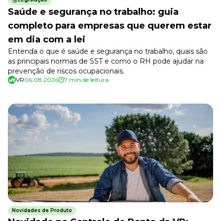
Newsletters
Saúde e segurança no trabalho: guia
completo para empresas que querem estar
em dia com a lei
Entenda o que é saúde e segurança no trabalho, quais são
as principais normas de SST e como o RH pode ajudar na
prevenção de riscos ocupacionais.
VR
06.08.2026
7 min de leitura
Novidades de Produto