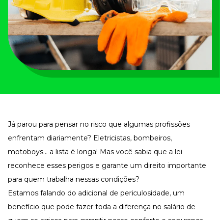
Tudo para facilitar a rotina
Imprensa
VR na Imprensa
Cursos
Cursos
Todos os Cursos
Explore o nosso acervo
Departamento Pessoal
Já parou para pensar no risco que algumas profissões
Para simplificar os processos
enfrentam diariamente? Eletricistas, bombeiros,
Gestão de Empresas e Negócios
Eleve os resultados da organização
motoboys… a lista é longa! Mas você sabia que a lei
reconhece esses perigos e garante um direito importante
Gestão de Pessoas e Liderança
Capacitação com especialistas
para quem trabalha nessas condições?
Recursos Humanos
Estamos falando do adicional de periculosidade, um
Fortaleça a cultura organizacional
benefício que pode fazer toda a diferença no salário de
Treinamento de Produto