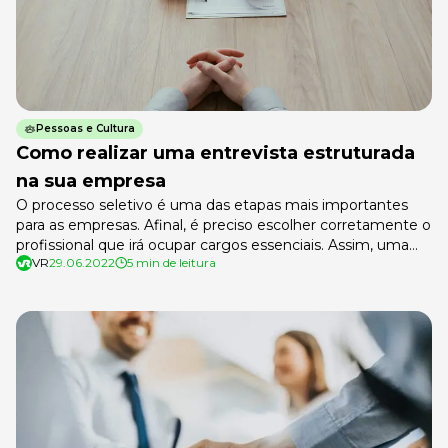
Pessoas e Cultura
Como realizar uma entrevista estruturada
na sua empresa
O processo seletivo é uma das etapas mais importantes
para as empresas. Afinal, é preciso escolher corretamente o
profissional que irá ocupar cargos essenciais. Assim, uma
VR
29.06.2022
5 min de leitura
excelente maneira de recrutar candidatos de maneira
padronizada e justa é realizar a entrevista estruturada. A
etapa é uma das técnicas de recrutamento utilizadas,
assim como a dinâmica de […]