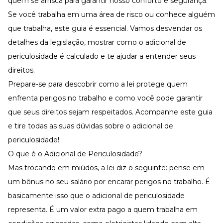
quem se arrisca para garantir nosso conforto e segurança.
Desenvolva a sua equipe
Se você trabalha em uma área de risco ou conhece alguém
Materiais Gratuitos
que trabalha, este guia é essencial. Vamos desvendar os
Materiais Gratuitos
detalhes da legislação, mostrar como o adicional de
periculosidade é calculado e te ajudar a entender seus
direitos.
Todos os Materiais Gratuitos
Confira nossos materiais
Prepare-se para descobrir como a lei protege quem
enfrenta perigos no trabalho e como você pode garantir
E-book
Aprofunde seu conhecimento
que seus direitos sejam respeitados. Acompanhe este guia
Ferramentas e Templates
e tire todas as suas dúvidas sobre o adicional de
Para agilizar o seu trabalho
periculosidade!
Infográfico
Conteúdo prático e rápido
O que é o Adicional de Periculosidade?
Mas trocando em miúdos, a lei diz o seguinte: pense em
Kits
Materiais centralizados
um bônus no seu
salário
por encarar perigos no trabalho. É
Lives
basicamente isso que o adicional de periculosidade
representa. É um valor extra pago a quem trabalha em
Newsletters