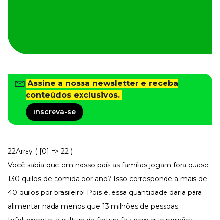
Tudo para facilitar a rotina
Imprensa
VR na Imprensa
Cursos
Cursos
Assine a nossa newsletter e receba
conteúdos exclusivos.
Todos os Cursos
Explore o nosso acervo
Inscreva-se
Departamento Pessoal
Para simplificar os processos
Gestão de Empresas e Negócios
22Array ( [0] => 22 )
Eleve os resultados da organização
Você sabia que em nosso país
as famílias jogam fora quase
Gestão de Pessoas e Liderança
Capacitação com especialistas
130 quilos de comida por ano
? Isso corresponde a mais de
Recursos Humanos
40 quilos por brasileiro! Pois é, essa quantidade daria para
Fortaleça a cultura organizacional
alimentar nada menos que 13 milhões de pessoas.
Treinamento de Produto