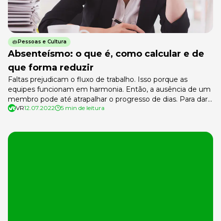
Pessoas e Cultura
Absenteísmo: o que é, como calcular e de
que forma reduzir
Faltas prejudicam o fluxo de trabalho. Isso porque as
equipes funcionam em harmonia. Então, a ausência de um
membro pode até atrapalhar o progresso de dias. Para dar
VR
12.07.2022
5 min de leitura
conta dessa situação, foi criado o conceito de absenteísmo.
O absenteísmo no trabalho engloba comportamentos
faltosos e ausentes na profissão, medidos por métricas
como o índice de […]