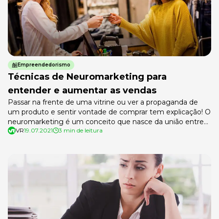
Empreendedorismo
Técnicas de Neuromarketing para
entender e aumentar as vendas
Passar na frente de uma vitrine ou ver a propaganda de
um produto e sentir vontade de comprar tem explicação! O
neuromarketing é um conceito que nasce da união entre
VR
19.07.2021
3 min de leitura
neurologia e marketing com o objetivo de entender como
determinadas ações são capazes de influenciar no
comportamento e decisão de compra do cliente. Quem
chegou […]