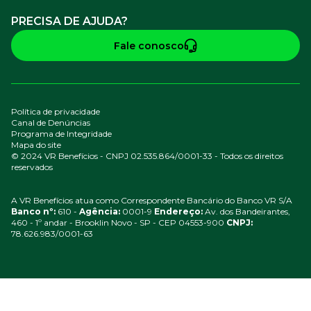
PRECISA DE AJUDA?
Fale conosco
Política de privacidade
Canal de Denúncias
Programa de Integridade
Mapa do site
© 2024 VR Benefícios - CNPJ 02.535.864/0001-33 - Todos os direitos
reservados
A VR Benefícios atua como Correspondente Bancário do Banco VR S/A
Banco nº:
610 -
Agência:
0001-9
Endereço:
Av. dos Bandeirantes,
460 - 1º andar - Brooklin Novo - SP - CEP 04553-900
CNPJ:
78.626.983/0001-63