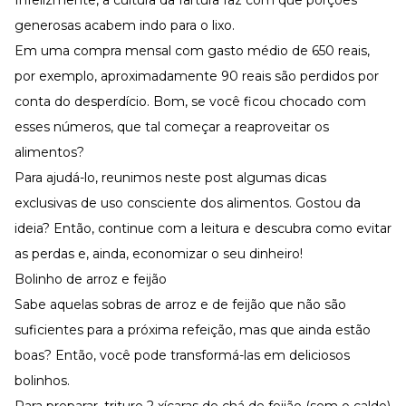
Infelizmente, a cultura da fartura faz com que porções
Desenvolva a sua equipe
generosas acabem indo para o lixo.
Materiais Gratuitos
Em uma compra mensal com gasto médio de 650 reais,
Materiais Gratuitos
por exemplo, aproximadamente 90 reais são perdidos por
conta do desperdício. Bom, se você ficou chocado com
esses números, que tal começar a reaproveitar os
Todos os Materiais Gratuitos
Confira nossos materiais
alimentos?
Para ajudá-lo, reunimos neste post algumas dicas
E-book
Aprofunde seu conhecimento
exclusivas de uso consciente dos alimentos. Gostou da
Ferramentas e Templates
ideia? Então, continue com a leitura e descubra como evitar
Para agilizar o seu trabalho
as perdas e, ainda, economizar o seu dinheiro!
Infográfico
Bolinho de arroz e feijão
Conteúdo prático e rápido
Sabe aquelas sobras de arroz e de feijão que não são
Kits
Materiais centralizados
suficientes para a próxima refeição, mas que ainda estão
Lives
boas? Então, você pode transformá-las em deliciosos
bolinhos.
Newsletters