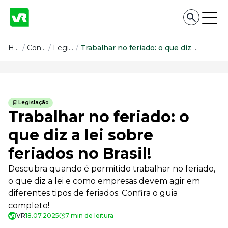
Conteúdo
Home
/
Conteúdo
/
Legislação
/
Trabalhar no feriado: o que diz a lei sobre feriados no Brasil!
Conteúdo
Todas as categorias
Legislação
Confira nossos conteúdos
Trabalhar no feriado: o
Empreendedorismo
que diz a lei sobre
Impulsione o seu negócio
feriados no Brasil!
Legislação
Fique por dentro da lei
Descubra quando é permitido trabalhar no feriado,
Pessoas e Cultura
o que diz a lei e como empresas devem agir em
Aprimore a cultura organizacional
diferentes tipos de feriados. Confira o guia
Educação Financeira
completo!
Saiba como gerenciar o seu dinheiro
VR
18.07.2025
7 min de leitura
Para o Trabalhador