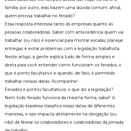
Desenvolva a sua equipe
família, por outro, elas trazem uma dúvida comum: afinal,
Materiais Gratuitos
quem precisa trabalhar no feriado?
Materiais Gratuitos
Essa resposta interessa tanto às empresas quanto às
pessoas colaboradoras. Saber com antecedência quem vai
trabalhar (ou não) é essencial para
montar escalas
, planejar
Todos os Materiais Gratuitos
Confira nossos materiais
entregas e evitar problemas com a legislação trabalhista.
Neste artigo, a gente explica tudo de forma simples e
E-book
Aprofunde seu conhecimento
direta para você entender como funcionam os feriados, o
Ferramentas e Templates
que é ponto facultativo e quando, de fato, é permitido
Para agilizar o seu trabalho
trabalhar nessas datas. Acompanhe!
Infográfico
Feriados e pontos facultativos: o que diz a legislação?
Conteúdo prático e rápido
Nem todo feriado funciona da mesma forma, sabia? A
Kits
Materiais centralizados
legislação brasileira classifica essas datas de diferentes
maneiras, e isso impacta diretamente na obrigação (ou
Lives
não) de liberar os colaboradores e colaboradoras da
jornada
Newsletters
de trabalho
.