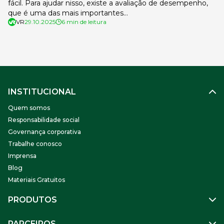
fácil. Para ajudar nisso, existe a avaliação de desempenho,
que é uma das mais importantes…
VR
29.10.2025
6 min de leitura
INSTITUCIONAL
Quem somos
Responsabilidade social
Governança corporativa
Trabalhe conosco
Imprensa
Blog
Materiais Gratuitos
PRODUTOS
Gestão de Pessoas
PARCEIROS