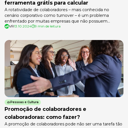
ferramenta grátis para calcular
A rotatividade de colaboradores – mais conhecida no
cenário corporativo como turnover – é um problema
enfrentado por muitas empresas que não possuem
VR
13.10.2024
9 min de leitura
estratégias assertivas para a contratação e retenção de
talentos. Os impactos vão desde a redução da
produtividade até o aumento com custos que poderiam
ser evitados. Tudo isso acaba se tornando um […]
Pessoas e Cultura
Promoção de colaboradores e
colaboradoras: como fazer?
A promoção de colaboradores pode não ser uma tarefa tão