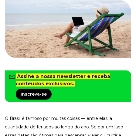
Tudo para facilitar a rotina
Imprensa
VR na Imprensa
Cursos
Cursos
Todos os Cursos
Explore o nosso acervo
Departamento Pessoal
Assine a nossa newsletter e receba
Para simplificar os processos
conteúdos exclusivos.
Gestão de Empresas e Negócios
Eleve os resultados da organização
Inscreva-se
Gestão de Pessoas e Liderança
Capacitação com especialistas
O Brasil é famoso por muitas coisas — entre elas, a
Recursos Humanos
Fortaleça a cultura organizacional
quantidade de feriados ao longo do ano. Se por um lado
Treinamento de Produto
essas datas são ótimas para descansar, viajar ou curtir a