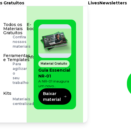
s Gratuitos
Lives
Newsletters
Todos os
E-
Materiais
book
Gratuitos
Aprofunde
Confira
seu
nossos
conhecimento
materiais
Ferramentas
Infográfico
e Templates
Conteúdo
Material Gratuito
Para
prático
agilizar
Guia Essencial
e
o
NR-01
rápido
seu
A NR-01 inaugura
trabalho
um novo
momento na
Kits
Baixar
prevenção de riscos:
material
Materiais
agora, além dos
centralizados
fatores físicos e
operacionais, as
empresas precisam
olhar também
para os riscos
organizacionais e