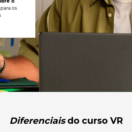
obre o
para os
s
Diferenciais
do curso VR