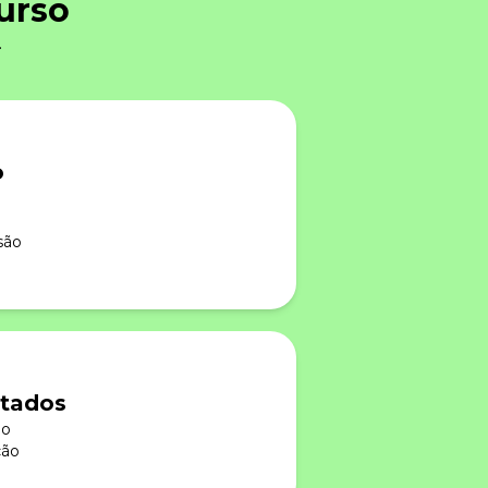
urso
.
o
são
ltados
ão
ção