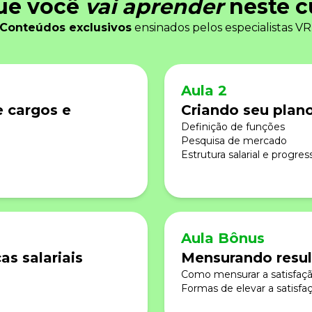
ue você
vai aprender
neste c
Conteúdos exclusivos
ensinados pelos especialistas VR
Aula 2
 cargos e
Criando seu plan
Definição de funções
Pesquisa de mercado
Estrutura salarial e progres
Aula Bônus
as salariais
Mensurando resu
Como mensurar a satisfaç
Formas de elevar a satisfa