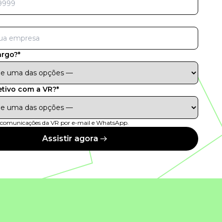
argo?*
etivo com a VR?*
r comunicações da VR por e-mail e WhatsApp.
Assistir agora