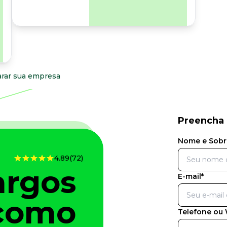
para os riscos
organizacionais e
psicossociais.
arar sua empresa
Preencha 
Nome e Sob
4.89
(72)
argos
E-mail*
 como
Telefone ou