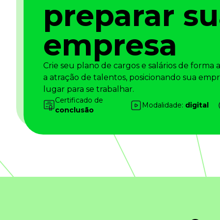
preparar s
Saiba como gerenciar o seu dinheiro
Para o Trabalhador
Tudo para facilitar a rotina
empresa
Imprensa
VR na Imprensa
Crie seu plano de cargos e salários de forma
Cursos
a atração de talentos, posicionando sua e
lugar para se trabalhar.
Cursos
Certificado de
Modalidade:
digital
conclusão
Todos os Cursos
Explore o nosso acervo
Departamento Pessoal
Para simplificar os processos
Gestão de Empresas e Negócios
Eleve os resultados da organização
Gestão de Pessoas e Liderança
Capacitação com especialistas
Recursos Humanos