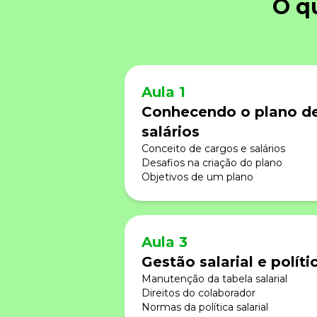
O q
Fortaleça a cultura organizacional
Treinamento de Produto
Desenvolva a sua equipe
Materiais Gratuitos
Aula 1
Materiais Gratuitos
Conhecendo o plano de
salários
Todos os Materiais Gratuitos
Conceito de cargos e salários
Confira nossos materiais
Desafios na criação do plano
Objetivos de um plano
E-book
Aprofunde seu conhecimento
Ferramentas e Templates
Para agilizar o seu trabalho
Aula 3
Infográfico
Conteúdo prático e rápido
Gestão salarial e polític
Manutenção da tabela salarial
Kits
Materiais centralizados
Direitos do colaborador
Normas da política salarial
Lives