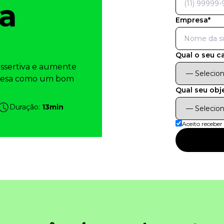
ua
Empresa*
Qual o seu c
 assertiva e aumente
mpresa como um bom
Qual seu obj
Duração:
13min
Aceito recebe