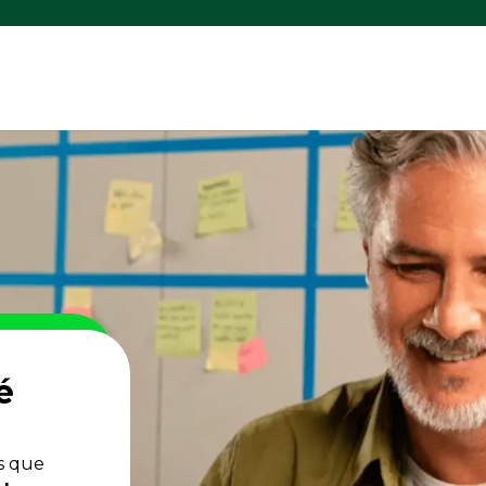
é
s que