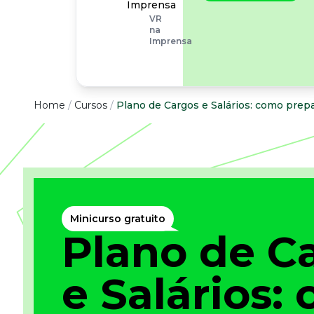
operacionais, as
Imprensa
empresas precisam
VR
olhar também
na
para os riscos
Imprensa
organizacionais e
psicossociais.
Conteúdo
Home
/
Cursos
/
Plano de Cargos e Salários: como prep
Conteúdo
Todas as categorias
Confira nossos conteúdos
Empreendedorismo
Minicurso gratuito
Impulsione o seu negócio
Plano de C
Legislação
Fique por dentro da lei
e Salários:
Pessoas e Cultura
Aprimore a cultura organizacional
Educação Financeira