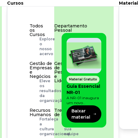
Cursos
Materiai
Todos
Departamento
os
Pessoal
Cursos
Para
Explore
simplificar
o
os
nosso
processos
acervo
Gestão de
Gestão
Empresas
de
e
Pessoas
Negócios
e
Material Gratuito
Liderança
Eleve
Capacitação
Guia Essencial
os
com
resultados
NR-01
especialistas
da
A NR-01 inaugura
organização
um novo
momento na
Recursos
Treinamento
Baixar
prevenção de riscos:
Humanos
de Produto
material
agora, além dos
Fortaleça
Desenvolva
fatores físicos e
a
a
operacionais, as
cultura
sua
empresas precisam
organizacional
equipe
olhar também