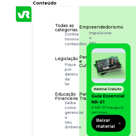
Conteúdo
Todas as
Empreendedorismo
categorias
Impulsione
Confira
o
nossos
seu
conteúdos
negócio
Pessoas
Legislação
e
Fique
Cultura
por
Aprimore
dentro
a
da
cultura
lei
organizacional
Material Gratuito
Educação
Para o
Guia Essencial
Financeira
Trabalhador
NR-01
Saiba
Tudo
A NR-01 inaugura
como
para
um novo
gerenciar
facilitar
momento na
o
a
Baixar
prevenção de riscos:
seu
rotina
material
agora, além dos
dinheiro
fatores físicos e