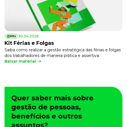
Tudo para facilitar a rotina
Imprensa
VR na Imprensa
Cursos
Cursos
30.04.2026
Kits
Kit Férias e Folgas
Saiba como realizar a gestão estratégica das férias e folgas
dos trabalhadores de maneira prática e assertiva.
Todos os Cursos
Explore o nosso acervo
Baixar material
Departamento Pessoal
Para simplificar os processos
Gestão de Empresas e Negócios
Eleve os resultados da organização
Quer saber mais sobre
Gestão de Pessoas e Liderança
Capacitação com especialistas
gestão de pessoas,
Recursos Humanos
benefícios e outros
Fortaleça a cultura organizacional
assuntos?
Treinamento de Produto