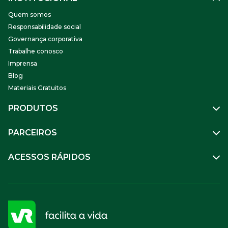
Quem somos
Responsabilidade social
Governança corporativa
Trabalhe conosco
Imprensa
Blog
Materiais Gratuitos
PRODUTOS
Gestão de Pessoas
PARCEIROS
Benefícios
Mobilidade
Empresa Parceira
ACESSOS RÁPIDOS
Soluções Financeiras
Parceiro VR
SuperPortal VR
Aceitar VR
Sou trabalhador
Compre Online
APP VR Estabelecimentos
Sou empresa
Cadastro para Adquirentes
Sou estabelecimento
FAQ
Termos de Uso