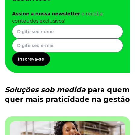
Desenvolva a sua equipe
Materiais Gratuitos
Assine a nossa newsletter
e receba
conteúdos exclusivos!
Materiais Gratuitos
Todos os Materiais Gratuitos
Confira nossos materiais
Inscreva-se
E-book
Aprofunde seu conhecimento
Ferramentas e Templates
Para agilizar o seu trabalho
Soluções sob medida
para quem
Infográfico
Conteúdo prático e rápido
quer mais praticidade na gestão
Kits
Materiais centralizados
Lives
Newsletters