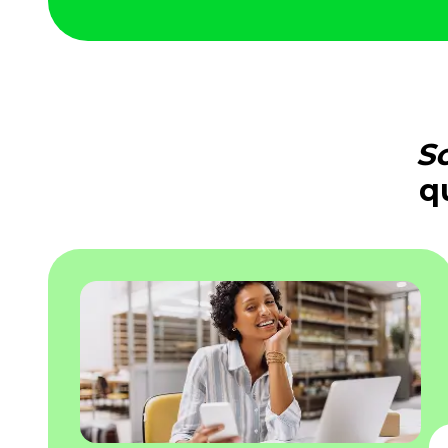
Fortaleça a cultura organizacional
Treinamento de Produto
Desenvolva a sua equipe
Materiais Gratuitos
Materiais Gratuitos
S
q
Todos os Materiais Gratuitos
Confira nossos materiais
E-book
Aprofunde seu conhecimento
Ferramentas e Templates
Para agilizar o seu trabalho
Infográfico
Conteúdo prático e rápido
Kits
Materiais centralizados
Lives