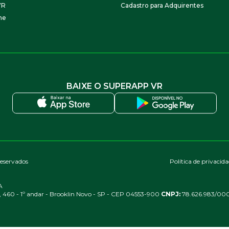
VR
Cadastro para Adquirentes
ne
BAIXE O SUPERAPP VR
reservados
Política de privacid
A
, 460 - 1º andar - Brooklin Novo - SP - CEP 04553-900
CNPJ:
78.626.983/000