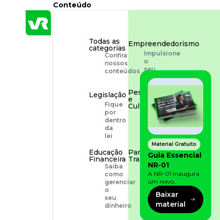
Conteúdo
Todas as
Empreendedorismo
categorias
Impulsione
Confira
o
nossos
seu
conteúdos
negócio
Pessoas
Legislação
e
Fique
Cultura
por
Aprimore
dentro
a
da
cultura
lei
organizacional
Material Gratuito
Educação
Para o
Guia Essencial
Financeira
Trabalhador
NR-01
Saiba
Tudo
A NR-01 inaugura
como
para
um novo
gerenciar
facilitar
momento na
o
a
Baixar
prevenção de riscos:
seu
rotina
material
agora, além dos
dinheiro
fatores físicos e