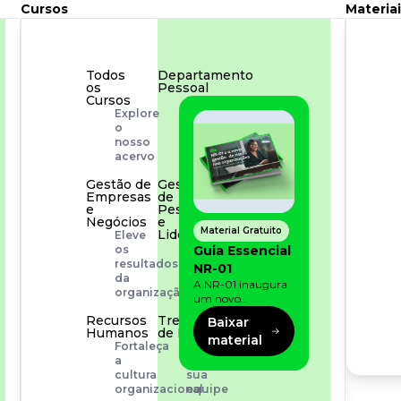
Cursos
Materiai
Todos
Departamento
os
Pessoal
Cursos
Para
Explore
simplificar
o
os
nosso
processos
acervo
Gestão de
Gestão
Empresas
de
e
Pessoas
Negócios
e
Material Gratuito
Liderança
Eleve
Capacitação
Guia Essencial
os
com
resultados
NR-01
especialistas
da
A NR-01 inaugura
organização
um novo
momento na
Recursos
Treinamento
Baixar
prevenção de riscos:
Humanos
de Produto
material
agora, além dos
Fortaleça
Desenvolva
fatores físicos e
a
a
operacionais, as
cultura
sua
empresas precisam
organizacional
equipe
olhar também