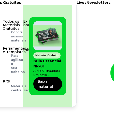
s Gratuitos
Lives
Newsletters
Todos os
E-
Materiais
book
Gratuitos
Aprofunde
Confira
seu
nossos
conhecimento
materiais
Ferramentas
Infográfico
e Templates
Conteúdo
Material Gratuito
Para
prático
agilizar
Guia Essencial
e
o
NR-01
rápido
seu
A NR-01 inaugura
trabalho
um novo
momento na
Kits
Baixar
prevenção de riscos:
material
Materiais
agora, além dos
centralizados
fatores físicos e
operacionais, as
empresas precisam
olhar também
para os riscos
organizacionais e