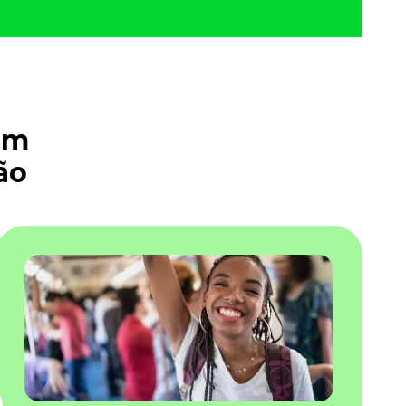
em
ão