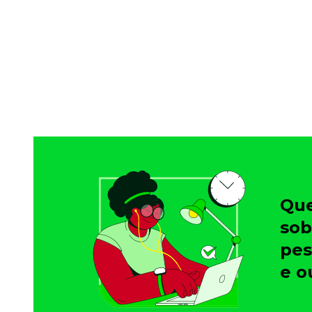
Saiba como gerenciar o seu dinheiro
Para o Trabalhador
Tudo para facilitar a rotina
Imprensa
VR na Imprensa
Cursos
Cursos
Todos os Cursos
Explore o nosso acervo
Que
Departamento Pessoal
Para simplificar os processos
sob
Gestão de Empresas e Negócios
pes
Eleve os resultados da organização
e o
Gestão de Pessoas e Liderança
Capacitação com especialistas
Recursos Humanos