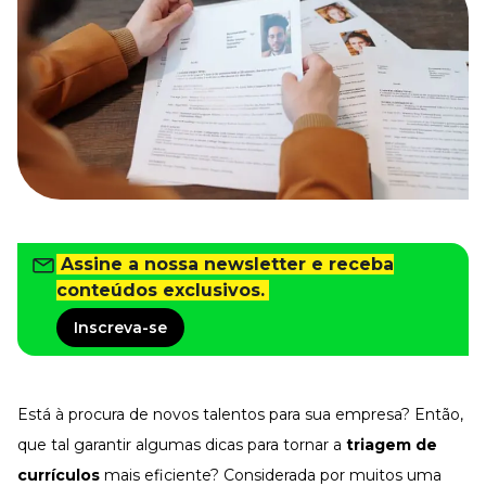
Tudo para facilitar a rotina
Imprensa
VR na Imprensa
Cursos
Cursos
Todos os Cursos
Explore o nosso acervo
Assine a nossa newsletter e receba
Departamento Pessoal
Para simplificar os processos
conteúdos exclusivos.
Gestão de Empresas e Negócios
Inscreva-se
Eleve os resultados da organização
Gestão de Pessoas e Liderança
Capacitação com especialistas
Está à procura de novos talentos para sua empresa? Então,
Recursos Humanos
Fortaleça a cultura organizacional
que tal garantir algumas dicas para tornar a
triagem de
currículos
mais eficiente? Considerada por muitos uma
Treinamento de Produto