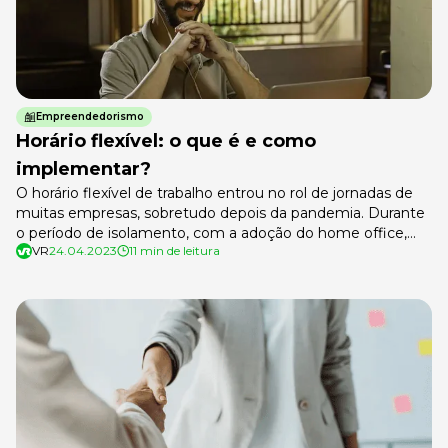
Empreendedorismo
Horário flexível: o que é e como
implementar?
O horário flexível de trabalho entrou no rol de jornadas de
muitas empresas, sobretudo depois da pandemia. Durante
o período de isolamento, com a adoção do home office,
VR
24.04.2023
11 min de leitura
muitos trabalhadores passaram a gerenciar sua própria
rotina. Apesar da liberação para voltar ao formato presencial,
muitos negócios que tiveram bons resultados a distância
aderiram ao modelo […]