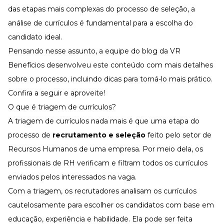
Desenvolva a sua equipe
das etapas mais complexas do processo de seleção, a
Materiais Gratuitos
análise de currículos é fundamental para a escolha do
candidato ideal.
Materiais Gratuitos
Pensando nesse assunto, a equipe do blog da VR
Benefícios desenvolveu este conteúdo com mais detalhes
Todos os Materiais Gratuitos
sobre o processo, incluindo dicas para torná-lo mais prático.
Confira nossos materiais
Confira a seguir e aproveite!
E-book
Aprofunde seu conhecimento
O que é triagem de currículos?
A triagem de currículos nada mais é que uma etapa do
Ferramentas e Templates
Para agilizar o seu trabalho
processo de
recrutamento e seleção
feito pelo setor de
Infográfico
Recursos Humanos de uma empresa. Por meio dela, os
Conteúdo prático e rápido
profissionais de RH verificam e filtram todos os currículos
Kits
enviados pelos interessados na vaga.
Materiais centralizados
Com a triagem, os recrutadores analisam os currículos
Lives
cautelosamente para escolher os candidatos com base em
Newsletters
educação, experiência e habilidade. Ela pode ser feita