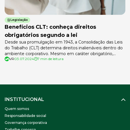
Legislação
Benefícios CLT: conheça direitos
obrigatórios segundo a lei
Desde sua promulgação em 1943, a Consolidação das Leis
do Trabalho (CLT) determina direitos inalienáveis dentro do
ambiente corporativo. Mesmo em caráter obrigatório,
VR
03.07.2024
7 min de leitura
muitos benefícios CLT ainda podem gerar dúvidas no time
de RH, afinal quais devem ser cumpridos segundo a lei?
Para evitar possíveis processos trabalhistas e outros
problemas judiciais, é importante conhecer – […]
INSTITUCIONAL
Quem somos
Responsabilidade social
Governança corporativa
Trabalhe conosco