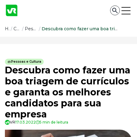
Conteúdo
Home
/
Conteúdo
/
Pessoas e Cultura
/
Descubra como fazer uma boa triagem de currículos e garanta os melhores candidatos para sua empresa
Conteúdo
Todas as categorias
Pessoas e Cultura
Confira nossos conteúdos
Descubra como fazer uma
Empreendedorismo
boa triagem de currículos
Impulsione o seu negócio
e garanta os melhores
Legislação
Fique por dentro da lei
candidatos para sua
Pessoas e Cultura
Aprimore a cultura organizacional
empresa
Educação Financeira
VR
17.03.2022
5 min de leitura
Saiba como gerenciar o seu dinheiro
Para o Trabalhador