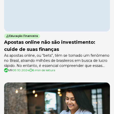
Educação Financeira
Apostas online não são investimento:
cuide de suas finanças
As apostas online, ou “bets”, têm se tornado um fenômeno
no Brasil, atraindo milhões de brasileiros em busca de lucro
rápido. No entanto, é essencial compreender que essas
VR
09.10.2024
6 min de leitura
apostas não podem ser vistas como uma forma de
investimento. O crescimento das bets, apesar de
impressionante, traz riscos significativos para a saúde
financeira de muitas famílias, […]