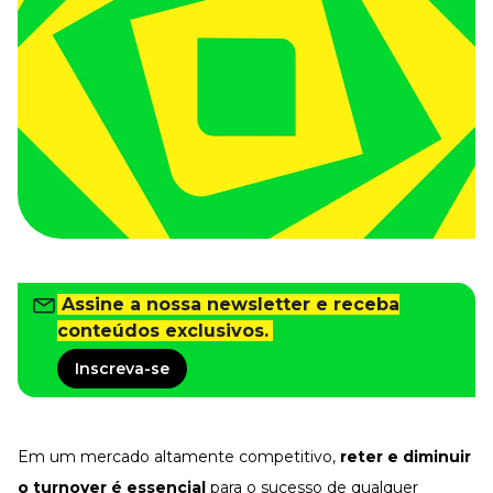
Tudo para facilitar a rotina
Imprensa
VR na Imprensa
Cursos
Cursos
Todos os Cursos
Explore o nosso acervo
Departamento Pessoal
Para simplificar os processos
Assine a nossa newsletter e receba
Gestão de Empresas e Negócios
conteúdos exclusivos.
Eleve os resultados da organização
Inscreva-se
Gestão de Pessoas e Liderança
Capacitação com especialistas
Recursos Humanos
Fortaleça a cultura organizacional
Em um mercado altamente competitivo,
reter e diminuir
Treinamento de Produto
o turnover é essencial
para o sucesso de qualquer