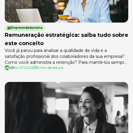
Empreendedorismo
Remuneração estratégica: saiba tudo sobre
este conceito
Você já parou para analisar a qualidade de vida e a
satisfação profissional dos colaboradores da sua empresa?
Como você administra a retenção? Para mantê-los sempre
VR
14.07.2022
5 min de leitura
engajados e satisfeitos, é essencial preocupar-se com essas
questões. Pensando nisso, a remuneração estratégica é
uma excelente solução. Os colaboradores são os principais
responsáveis por manter o desempenho da […]