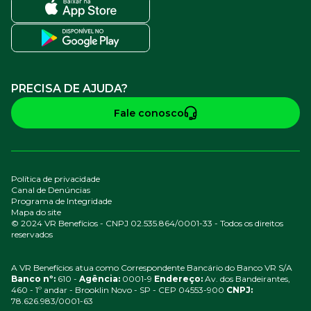
PRECISA DE AJUDA?
Fale conosco
Política de privacidade
Canal de Denúncias
Programa de Integridade
Mapa do site
© 2024 VR Benefícios - CNPJ 02.535.864/0001-33 - Todos os direitos
reservados
A VR Benefícios atua como Correspondente Bancário do Banco VR S/A
Banco nº:
610 -
Agência:
0001-9
Endereço:
Av. dos Bandeirantes,
460 - 1º andar - Brooklin Novo - SP - CEP 04553-900
CNPJ:
78.626.983/0001-63