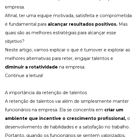
Desenvolva a sua equipe
empresa.
Materiais Gratuitos
Afinal, ter uma equipe motivada, satisfeita e comprometida
é fundamental para
alcançar resultados positivos.
Mas
Materiais Gratuitos
quais são as melhores estratégias para alcançar esse
objetivo?
Todos os Materiais Gratuitos
Neste artigo, vamos explicar o que é turnover e explorar as
Confira nossos materiais
melhores alternativas para reter, engajar talentos e
E-book
Aprofunde seu conhecimento
diminuir a rotatividade
na empresa.
Continue a leitura!
Ferramentas e Templates
Para agilizar o seu trabalho
Infográfico
A importância da retenção de talentos
Conteúdo prático e rápido
A retenção de talentos vai além de simplesmente manter
Kits
Materiais centralizados
funcionários na empresa. Ela se concentra em
criar um
ambiente que incentive o crescimento profissional,
o
Lives
desenvolvimento de habilidades e a satisfação no trabalho.
Newsletters
Portanto, quando os funcionários se sentem valorizados,