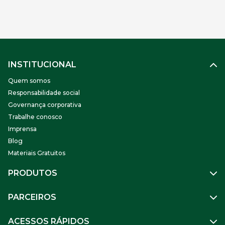
2024, mais de 15.700 trabalhadores precisaram se afastar
devido à doença, totalizando mais de 41 mil dias
ausentes e 328 mil horas não trabalhadas. Os números
foram […]
INSTITUCIONAL
Quem somos
Responsabilidade social
Governança corporativa
Trabalhe conosco
Imprensa
Blog
Materiais Gratuitos
PRODUTOS
Gestão de Pessoas
PARCEIROS
Benefícios
Mobilidade
Empresa Parceira
ACESSOS RÁPIDOS