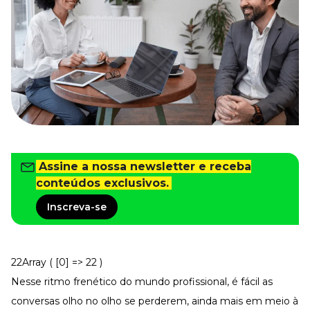
Tudo para facilitar a rotina
Imprensa
VR na Imprensa
Cursos
Cursos
Todos os Cursos
Explore o nosso acervo
Assine a nossa newsletter e receba
Departamento Pessoal
Para simplificar os processos
conteúdos exclusivos.
Gestão de Empresas e Negócios
Inscreva-se
Eleve os resultados da organização
Gestão de Pessoas e Liderança
Capacitação com especialistas
22Array ( [0] => 22 )
Recursos Humanos
Fortaleça a cultura organizacional
Nesse ritmo frenético do mundo profissional, é fácil as
conversas olho no olho se perderem, ainda mais em meio à
Treinamento de Produto