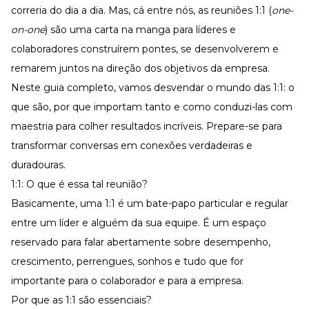
Desenvolva a sua equipe
correria do dia a dia. Mas, cá entre nós, as reuniões 1:1 (
one-
Materiais Gratuitos
on-one
) são uma carta na manga para líderes e
colaboradores construírem pontes, se desenvolverem e
Materiais Gratuitos
remarem juntos na direção dos objetivos da empresa.
Neste guia completo, vamos desvendar o mundo das 1:1: o
Todos os Materiais Gratuitos
que são, por que importam tanto e como conduzi-las com
Confira nossos materiais
maestria para colher resultados incríveis. Prepare-se para
E-book
transformar conversas em conexões verdadeiras e
Aprofunde seu conhecimento
duradouras.
Ferramentas e Templates
Para agilizar o seu trabalho
1:1: O que é essa tal reunião?
Infográfico
Basicamente, uma 1:1 é um bate-papo particular e regular
Conteúdo prático e rápido
entre um líder e alguém da sua equipe. É um espaço
Kits
reservado para falar abertamente sobre
desempenho
,
Materiais centralizados
crescimento, perrengues, sonhos e tudo que for
Lives
importante para o colaborador e para a empresa.
Newsletters
Por que as 1:1 são essenciais?