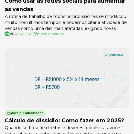
Como usar as redes sociais para aumentar
as vendas
A rotina de trabalho de todos os profissionais se modificou
muito nos últimos tempos, e podemos citar a atividade de
vendas como uma das mais afetadas, exigindo novas
VR
04.01.2021
8 min de leitura
técnicas e ideias adaptadas ao momento atual. Segundo
pesquisa realizada pelo Linkedin e divulgada pela revista
Forbes, chamada de “Cenário de Vendas 2020 no Brasil”, a
crise […]
Para o Trabalhador
Cálculo de dissídio: Como fazer em 2025?
Quando se trata de direitos e deveres trabalhistas, você
deve saber que ambos não estão previstos somente na