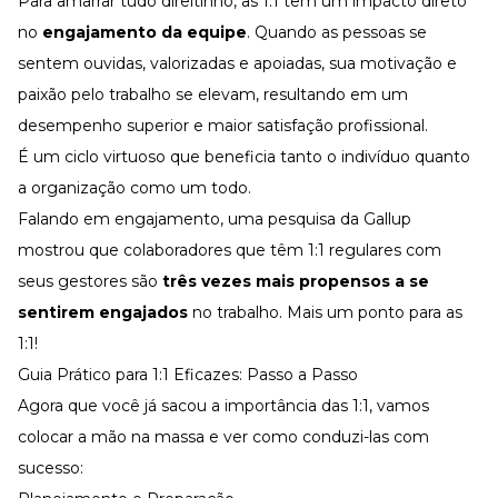
Para amarrar tudo direitinho, as 1:1 têm um impacto direto
no
engajamento da equipe
. Quando as pessoas se
sentem ouvidas, valorizadas e apoiadas, sua
motivação
e
paixão pelo trabalho se elevam, resultando em um
desempenho superior e maior satisfação profissional.
É um ciclo virtuoso que beneficia tanto o indivíduo quanto
a organização como um todo.
Falando em engajamento, uma pesquisa da
Gallup
mostrou que colaboradores que têm 1:1 regulares com
seus gestores são
três vezes mais propensos a se
sentirem engajados
no trabalho. Mais um ponto para as
1:1!
Guia Prático para 1:1 Eficazes: Passo a Passo
Agora que você já sacou a importância das 1:1, vamos
colocar a mão na massa e ver como conduzi-las com
sucesso: