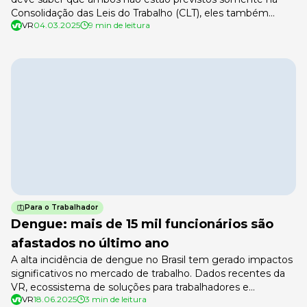
Consolidação das Leis do Trabalho (CLT), eles também
VR
04.03.2025
9 min de leitura
podem ser determinados por convenções coletivas e
acordos firmados entre a empresa e o sindicato que
representa os colaboradores. O cálculo de dissídio pode
estar previsto nestes instrumentos. Anualmente, […]
Para o Trabalhador
Dengue: mais de 15 mil funcionários são
afastados no último ano
A alta incidência de dengue no Brasil tem gerado impactos
significativos no mercado de trabalho. Dados recentes da
VR, ecossistema de soluções para trabalhadores e
VR
18.06.2025
3 min de leitura
empregadores, revelam que, entre janeiro e dezembro de