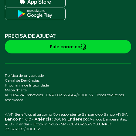
PRECISA DE AJUDA?
Fale conosco
Política de privacidade
Canal de Denúncias
Programa de Integridade
Mapa do site
© 2024 VR Benefícios - CNPJ 02.535.864/0001-33 - Todos os direitos
reservados
A VR Benefícios atua como Correspondente Bancário do Banco VR S/A
Banco nº:
610 -
Agência:
0001-9
Endereço:
Av. dos Bandeirantes,
460 - 1º andar - Brooklin Novo - SP - CEP 04553-900
CNPJ:
78.626.983/0001-63