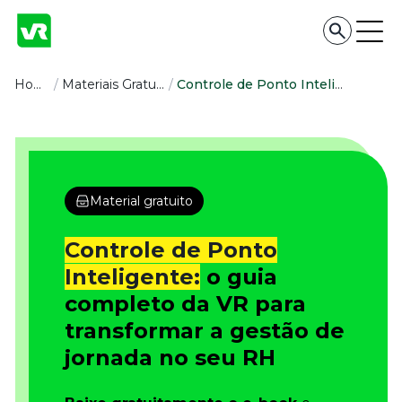
Conteúdo
Home
/
Materiais Gratuitos
/
Controle de Ponto Inteligente
Conteúdo
Todas as categorias
Confira nossos conteúdos
Material gratuito
Empreendedorismo
Impulsione o seu negócio
Controle de Ponto
Legislação
Inteligente:
o guia
Fique por dentro da lei
completo da VR para
Pessoas e Cultura
Aprimore a cultura organizacional
transformar a gestão de
Educação Financeira
jornada no seu RH
Saiba como gerenciar o seu dinheiro
Para o Trabalhador