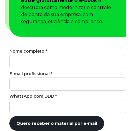
Baixe gratuitamente o e-book
e
Tudo para facilitar a rotina
descubra como modernizar o controle
Imprensa
de ponto da sua empresa, com
VR na Imprensa
segurança, eficiência e compliance.
Cursos
Cursos
Todos os Cursos
Explore o nosso acervo
Departamento Pessoal
Para simplificar os processos
Gestão de Empresas e Negócios
Eleve os resultados da organização
Gestão de Pessoas e Liderança
Capacitação com especialistas
Recursos Humanos
Fortaleça a cultura organizacional
Treinamento de Produto