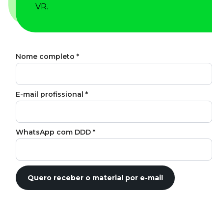
Tudo para facilitar a rotina
VR.
Imprensa
VR na Imprensa
Cursos
Cursos
Todos os Cursos
Explore o nosso acervo
Departamento Pessoal
Para simplificar os processos
Gestão de Empresas e Negócios
Eleve os resultados da organização
Gestão de Pessoas e Liderança
Capacitação com especialistas
Recursos Humanos
Fortaleça a cultura organizacional
Treinamento de Produto