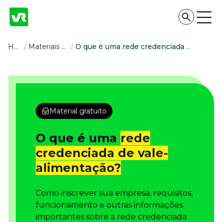
Conteúdo
Home
/
Materiais Gratuitos
/
O que é uma rede credenciada de vale-alimentação?
Conteúdo
Todas as categorias
Confira nossos conteúdos
Material gratuito
Empreendedorismo
Impulsione o seu negócio
O que é uma
rede
Legislação
credenciada de vale-
Fique por dentro da lei
alimentação?
Pessoas e Cultura
Aprimore a cultura organizacional
Como inscrever sua empresa, requisitos,
Educação Financeira
Saiba como gerenciar o seu dinheiro
funcionamento e outras informações
importantes sobre a rede credenciada
Para o Trabalhador