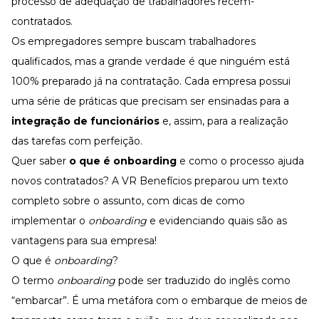
processo de adequação de trabalhadores recém-
Desenvolva a sua equipe
contratados.
Materiais Gratuitos
Os empregadores sempre buscam trabalhadores
Materiais Gratuitos
qualificados, mas a grande verdade é que ninguém está
100% preparado já na contratação. Cada empresa possui
uma série de práticas que precisam ser ensinadas para a
Todos os Materiais Gratuitos
Confira nossos materiais
integração de funcionários
e, assim, para a realização
das tarefas com perfeição.
E-book
Aprofunde seu conhecimento
Quer saber
o que é onboarding
e como o processo ajuda
Ferramentas e Templates
novos contratados? A VR Benefícios preparou um texto
Para agilizar o seu trabalho
completo sobre o assunto, com dicas de como
Infográfico
Conteúdo prático e rápido
implementar o
onboarding
e evidenciando quais são as
vantagens para sua empresa!
Kits
Materiais centralizados
O que é
onboarding
?
Lives
O termo
onboarding
pode ser traduzido do inglês como
“embarcar”. É uma metáfora com o embarque de meios de
Newsletters