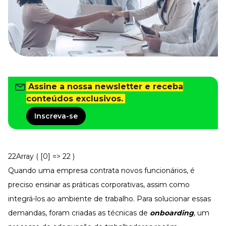
Tudo para facilitar a rotina
Imprensa
VR na Imprensa
Cursos
Cursos
Assine a nossa newsletter e receba
conteúdos exclusivos.
Todos os Cursos
Explore o nosso acervo
Inscreva-se
Departamento Pessoal
Para simplificar os processos
Gestão de Empresas e Negócios
Eleve os resultados da organização
22Array ( [0] => 22 )
Quando uma empresa contrata novos funcionários, é
Gestão de Pessoas e Liderança
Capacitação com especialistas
preciso ensinar as práticas corporativas, assim como
Recursos Humanos
integrá-los ao ambiente de trabalho. Para solucionar essas
Fortaleça a cultura organizacional
demandas, foram criadas as técnicas de
onboarding
, um
Treinamento de Produto