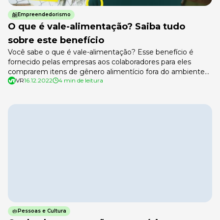
Empreendedorismo
O que é vale-alimentação? Saiba tudo
sobre este benefício
Você sabe o que é vale-alimentação? Esse benefício é
fornecido pelas empresas aos colaboradores para eles
comprarem itens de gênero alimentício fora do ambiente
VR
16.12.2022
4 min de leitura
de trabalho. O cartão pode ser utilizado em supermercados,
mercearias, açougues e outros estabelecimentos de
alimentação. Como o vale-alimentação funciona? Está em
dúvida sobre como o vale-alimentação funciona? Vem com
a […]
Pessoas e Cultura