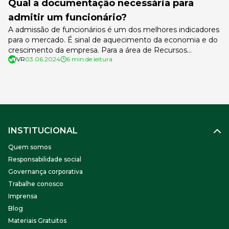
Qual a documentação necessária para
admitir um funcionário?
A admissão de funcionários é um dos melhores indicadores
para o mercado. É sinal de aquecimento da economia e do
crescimento da empresa. Para a área de Recursos
VR
03.06.2024
6 min de leitura
Humanos significa o início de um processo que pode ter
muitas etapas e, dependendo da legislação, ser mais ou
menos burocrático. Para viabilizar a admissão de um […]
INSTITUCIONAL
Quem somos
Responsabilidade social
Governança corporativa
Trabalhe conosco
Imprensa
Blog
Materiais Gratuitos