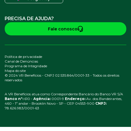
PRECISA DE AJUDA?
Fale conosco
Política de privacidade
Canal de Denúncias
Programa de Integridade
Mapa do site
© 2024 VR Benefícios - CNPJ 02.535.864/0001-33 - Todos os direitos
reservados
A VR Benefícios atua como Correspondente Bancário do Banco VR S/A
Banco nº:
610 -
Agência:
0001-9
Endereço:
Av. dos Bandeirantes,
460 - 1º andar - Brooklin Novo - SP - CEP 04553-900
CNPJ:
78.626.983/0001-63