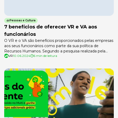
Pessoas e Cultura
7 benefícios de oferecer VR e VA aos
funcionários
O VR e o VA são benefícios proporcionados pelas empresas
aos seus funcionários como parte da sua política de
Recursos Humanos. Segundo a pesquisa realizada pela
VR
10.06.2024
6 min de leitura
consultoria Robert Half, 40% das empresas fizeram
mudanças na política de RH no último ano. Isso aconteceu
porque há uma procura cada vez maior por parte dos
candidatos por […]