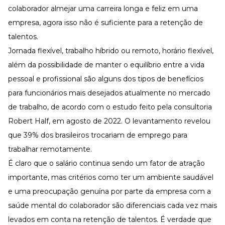
Desenvolva a sua equipe
colaborador almejar uma carreira longa e feliz em uma
Materiais Gratuitos
empresa, agora isso não é suficiente para a retenção de
talentos.
Materiais Gratuitos
Jornada flexível, trabalho híbrido ou remoto,
horário flexível
,
além da possibilidade de manter o equilíbrio entre a vida
Todos os Materiais Gratuitos
pessoal e profissional são alguns dos tipos de benefícios
Confira nossos materiais
para funcionários mais desejados atualmente no mercado
E-book
de trabalho, de acordo com o
estudo feito pela consultoria
Aprofunde seu conhecimento
Robert Half
, em agosto de 2022. O levantamento revelou
Ferramentas e Templates
Para agilizar o seu trabalho
que 39% dos brasileiros trocariam de emprego para
Infográfico
trabalhar remotamente.
Conteúdo prático e rápido
É claro que o salário continua sendo um fator de atração
Kits
importante, mas critérios como ter um ambiente saudável
Materiais centralizados
e uma preocupação genuína por parte da empresa com a
Lives
saúde mental do colaborador
são diferenciais cada vez mais
Newsletters
levados em conta na retenção de talentos. É verdade que