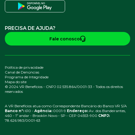
PRECISA DE AJUDA?
Fale conosco
Política de privacidade
Canal de Denúncias
Programa de Integridade
Mapa do site
© 2024 VR Benefícios - CNPJ 02.535.864/0001-33 - Todos os direitos
reservados
A VR Benefícios atua como Correspondente Bancário do Banco VR S/A
Banco nº:
610 -
Agência:
0001-9
Endereço:
Av. dos Bandeirantes,
460 - 1º andar - Brooklin Novo - SP - CEP 04553-900
CNPJ:
78.626.983/0001-63