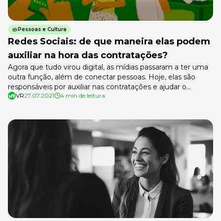
Pessoas e Cultura
Redes Sociais: de que maneira elas podem
auxiliar na hora das contratações?
Agora que tudo virou digital, as mídias passaram a ter uma
outra função, além de conectar pessoas. Hoje, elas são
responsáveis por auxiliar nas contratações e ajudar o
VR
27.07.2021
4 min de leitura
departamento de recursos humanos a encontrar o
candidato ideal pelas redes sociais. Por isso, plataformas
como o Facebook, Instagram e LinkedIn se tornaram
aliadas quando o assunto […]