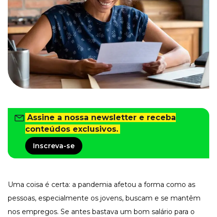
Tudo para facilitar a rotina
Imprensa
VR na Imprensa
Cursos
Cursos
Todos os Cursos
Explore o nosso acervo
Assine a nossa newsletter e receba
Departamento Pessoal
Para simplificar os processos
conteúdos exclusivos.
Gestão de Empresas e Negócios
Inscreva-se
Eleve os resultados da organização
Gestão de Pessoas e Liderança
Capacitação com especialistas
Uma coisa é certa: a pandemia afetou a forma como as
Recursos Humanos
Fortaleça a cultura organizacional
pessoas, especialmente os jovens, buscam e se mantêm
nos empregos. Se antes bastava um bom salário para o
Treinamento de Produto