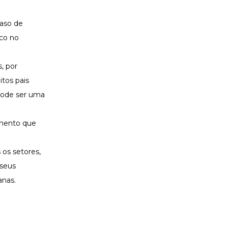
aso de
ico no
, por
tos pais
 pode ser uma
omento que
os setores,
 seus
anas.