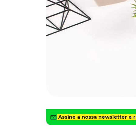
Saiba como gerenciar o seu dinheiro
Para o Trabalhador
Tudo para facilitar a rotina
Imprensa
VR na Imprensa
Cursos
Cursos
Todos os Cursos
Explore o nosso acervo
Departamento Pessoal
Para simplificar os processos
Gestão de Empresas e Negócios
Eleve os resultados da organização
Assine a nossa newsletter e 
Gestão de Pessoas e Liderança
Capacitação com especialistas
Recursos Humanos