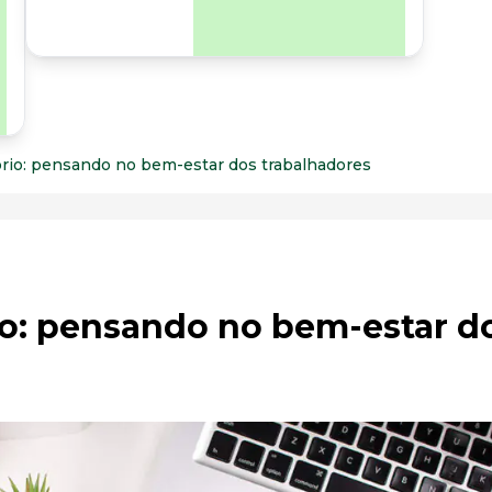
para os riscos
organizacionais e
psicossociais.
tório: pensando no bem-estar dos trabalhadores
rio: pensando no bem-estar d