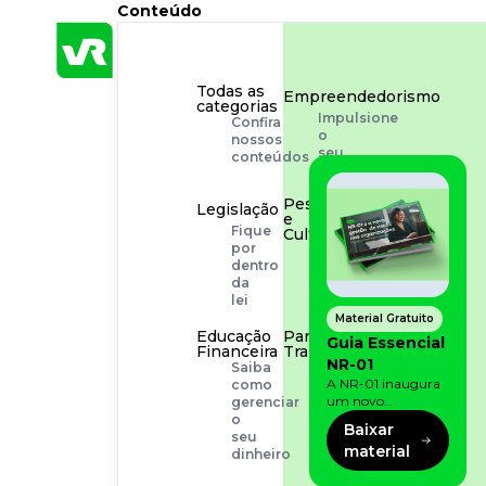
Conteúdo
Todas as
Empreendedorismo
categorias
Impulsione
Confira
o
nossos
seu
conteúdos
negócio
Pessoas
Legislação
e
Fique
Cultura
por
Aprimore
dentro
a
da
cultura
lei
organizacional
Material Gratuito
Educação
Para o
Guia Essencial
Financeira
Trabalhador
NR-01
Saiba
Tudo
A NR-01 inaugura
como
para
um novo
gerenciar
facilitar
momento na
o
a
Baixar
prevenção de riscos:
seu
rotina
material
agora, além dos
dinheiro
fatores físicos e