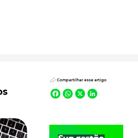
psicossociais.
Compartilhar esse artigo
os
Facebook
WhatsApp
X
LinkedI