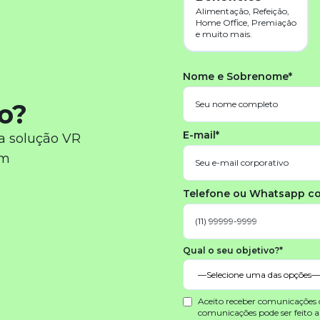
Alimentação, Refeição,
Home Office, Premiação
e muito mais.
Nome e Sobrenome*
o?
E-mail*
a solução VR
em
Telefone ou Whatsapp c
Qual o seu objetivo?*
Aceito receber comunicações
comunicações pode ser feito 