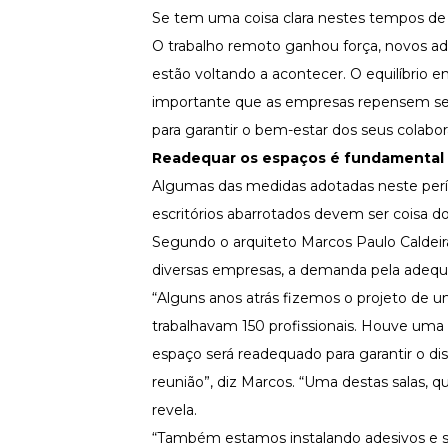
Fortaleça a cultura organizacional
Se tem uma coisa clara nestes tempos de i
O trabalho remoto ganhou força, novos ade
Treinamento de Produto
Desenvolva a sua equipe
estão voltando a acontecer. O equilíbrio e
Materiais Gratuitos
importante que as empresas repensem seu
para garantir o bem-estar dos seus colabo
Materiais Gratuitos
Readequar os espaços é fundamental
Algumas das medidas adotadas neste per
Todos os Materiais Gratuitos
escritórios abarrotados devem ser coisa d
Confira nossos materiais
Segundo o arquiteto Marcos Paulo Caldeira
E-book
Aprofunde seu conhecimento
diversas empresas, a demanda pela adequ
“Alguns anos atrás fizemos o projeto de
Ferramentas e Templates
Para agilizar o seu trabalho
trabalhavam 150 profissionais. Houve uma 
Infográfico
espaço será readequado para garantir o di
Conteúdo prático e rápido
reunião”, diz Marcos. “Uma destas salas, 
Kits
revela.
Materiais centralizados
“Também estamos instalando adesivos e si
Lives