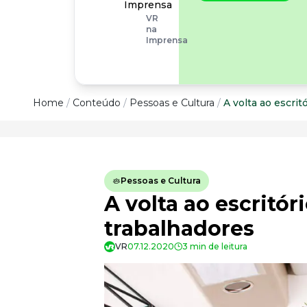
operacionais, as
Imprensa
empresas precisam
VR
olhar também
na
para os riscos
Imprensa
organizacionais e
psicossociais.
Conteúdo
Home
/
Conteúdo
/
Pessoas e Cultura
/
A volta ao escri
Conteúdo
Todas as categorias
Pessoas e Cultura
Confira nossos conteúdos
A volta ao escritó
Empreendedorismo
Impulsione o seu negócio
trabalhadores
Legislação
VR
07.12.2020
3 min de leitura
Fique por dentro da lei
Pessoas e Cultura
Aprimore a cultura organizacional
Educação Financeira