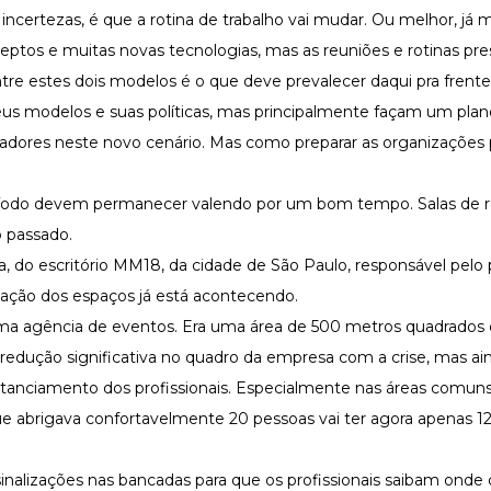
ncertezas, é que a rotina de trabalho vai mudar. Ou melhor, já 
ptos e muitas novas tecnologias, mas as reuniões e rotinas pres
ntre estes dois modelos é o que deve prevalecer daqui pra frente
s modelos e suas políticas, mas principalmente façam um pla
radores neste novo cenário. Mas como preparar as organizações 
íodo devem permanecer valendo por um bom tempo. Salas de r
o passado.
, do escritório MM18, da cidade de São Paulo, responsável pelo 
ação dos espaços já está acontecendo.
 uma agência de eventos. Era uma área de 500 metros quadrados
redução significativa no quadro da empresa com a crise, mas ai
stanciamento dos profissionais. Especialmente nas áreas comuns
que abrigava confortavelmente 20 pessoas vai ter agora apenas 12
nalizações nas bancadas para que os profissionais saibam ond