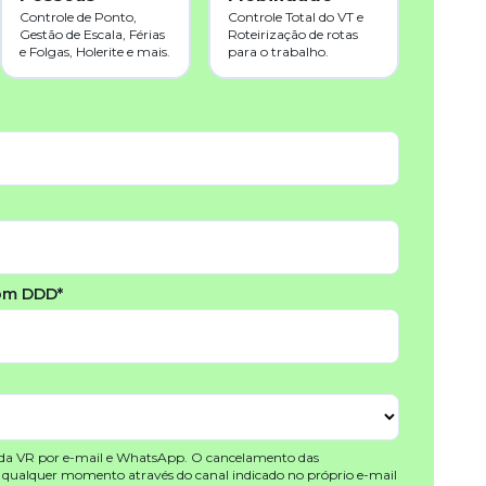
Controle de Ponto,
Controle Total do VT e
Gestão de Escala, Férias
Roteirização de rotas
e Folgas, Holerite e mais.
para o trabalho.
om DDD*
 da VR por e-mail e WhatsApp. O cancelamento das
a qualquer momento através do canal indicado no próprio e-mail