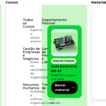
Cursos
Materiai
Todos
Departamento
os
Pessoal
Cursos
Para
Explore
simplificar
o
os
nosso
processos
acervo
Gestão de
Gestão
Empresas
de
e
Pessoas
Negócios
e
Material Gratuito
Liderança
Eleve
Capacitação
Guia Essencial
os
com
resultados
NR-01
especialistas
da
A NR-01 inaugura
organização
um novo
momento na
Recursos
Treinamento
Baixar
prevenção de riscos:
Humanos
de Produto
material
agora, além dos
Fortaleça
Desenvolva
fatores físicos e
a
a
operacionais, as
cultura
sua
empresas precisam
organizacional
equipe
olhar também