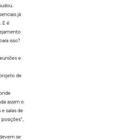
mudou.
enciais já
. E é
nejamento
para isso?
euniões e
projeto de
 onde
nda assim o
 e salas de
 posições”,
e devem se