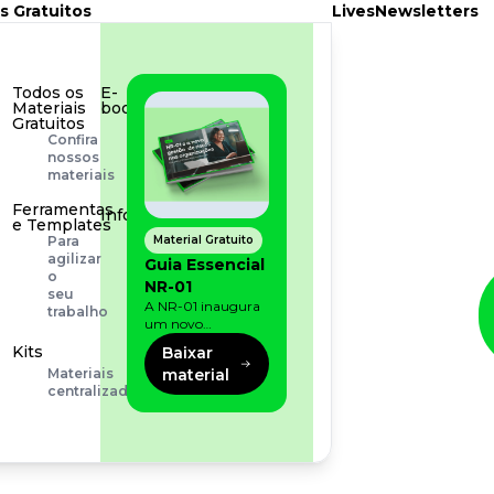
s Gratuitos
Lives
Newsletters
Todos os
E-
Materiais
book
Gratuitos
Aprofunde
Confira
seu
nossos
conhecimento
materiais
Ferramentas
Infográfico
e Templates
Conteúdo
Material Gratuito
Para
prático
agilizar
Guia Essencial
e
o
NR-01
rápido
seu
A NR-01 inaugura
trabalho
um novo
momento na
Kits
Baixar
prevenção de riscos:
material
Materiais
agora, além dos
centralizados
fatores físicos e
operacionais, as
empresas precisam
olhar também
para os riscos
organizacionais e