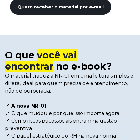
Desenvolva a sua equipe
Materiais Gratuitos
Materiais Gratuitos
Todos os Materiais Gratuitos
Confira nossos materiais
O que
você vai
E-book
encontrar
no e-book?
Aprofunde seu conhecimento
O material traduz a NR-01 em uma leitura simples e
Ferramentas e Templates
Para agilizar o seu trabalho
direta, ideal para quem precisa de entendimento,
não de burocracia.
Infográfico
Conteúdo prático e rápido
📌
A nova NR-01
Kits
Materiais centralizados
📌 O que mudou e por que isso importa agora
📌 Como riscos psicossociais entram na gestão
Lives
preventiva
Newsletters
📌 O papel estratégico do RH na nova norma