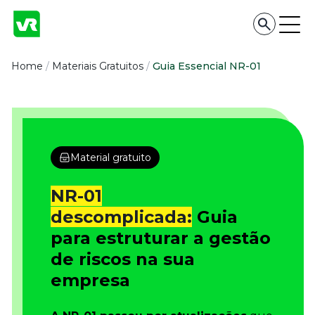
Conteúdo
Home
/
Materiais Gratuitos
/
Guia Essencial NR-01
Conteúdo
Todas as categorias
Confira nossos conteúdos
Material gratuito
Empreendedorismo
Impulsione o seu negócio
NR-01
Legislação
descomplicada:
Guia
Fique por dentro da lei
para estruturar a gestão
Pessoas e Cultura
Aprimore a cultura organizacional
de riscos na sua
Educação Financeira
empresa
Saiba como gerenciar o seu dinheiro
Para o Trabalhador