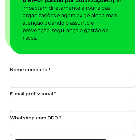
A NR-01 passou por atualizações
que
Tudo para facilitar a rotina
impactam diretamente a rotina das
Imprensa
organizações e agora exige ainda mais
VR na Imprensa
atenção quando o assunto é
Cursos
prevenção, segurança e gestão de
riscos.
Cursos
Todos os Cursos
Explore o nosso acervo
Departamento Pessoal
Para simplificar os processos
Gestão de Empresas e Negócios
Eleve os resultados da organização
Gestão de Pessoas e Liderança
Capacitação com especialistas
Recursos Humanos
Fortaleça a cultura organizacional
Treinamento de Produto