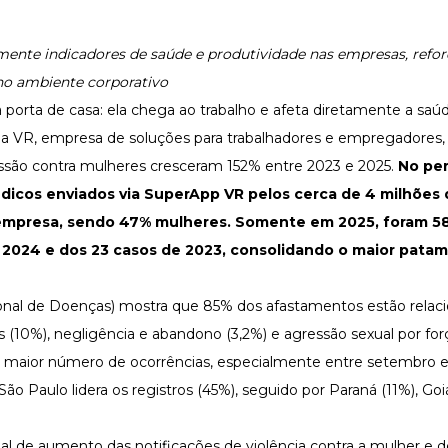
mente indicadores de saúde e produtividade nas empresas, refo
no ambiente corporativo
 porta de casa: ela chega ao trabalho e afeta diretamente a saúd
 da VR, empresa de soluções para trabalhadores e empregadores,
ssão contra mulheres cresceram 152% entre 2023 e 2025.
No per
dicos enviados via SuperApp VR pelos cerca de 4 milhões 
 empresa, sendo 47% mulheres. Somente em 2025, foram 5
e 2024 e dos 23 casos de 2023, consolidando o maior patam
cional de Doenças) mostra que 85% dos afastamentos estão relac
s (10%), negligência e abandono (3,2%) e agressão sexual por forç
 maior número de ocorrências, especialmente entre setembro 
Paulo lidera os registros (45%), seguido por Paraná (11%), Goi
 de aumento das notificações de violência contra a mulher e