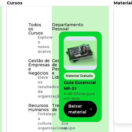
Cursos
Materiai
Todos
Departamento
os
Pessoal
Cursos
Para
Explore
simplificar
o
os
nosso
processos
acervo
Gestão de
Gestão
Empresas
de
e
Pessoas
Negócios
e
Material Gratuito
Liderança
Eleve
Capacitação
Guia Essencial
os
com
resultados
NR-01
especialistas
da
A NR-01 inaugura
organização
um novo
momento na
Recursos
Treinamento
Baixar
prevenção de riscos:
Humanos
de Produto
material
agora, além dos
Fortaleça
Desenvolva
fatores físicos e
a
a
operacionais, as
cultura
sua
empresas precisam
organizacional
equipe
olhar também