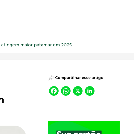
psicossociais.
e atingem maior patamar em 2025
Compartilhar esse artigo
Facebook
WhatsApp
X
LinkedI
m