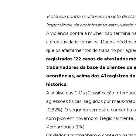
Fortaleça a cultura organizacional
Treinamento de Produto
Violência contra mulheres impacta direta
Desenvolva a sua equipe
importância de acolhimento estruturado 
Materiais Gratuitos
A violência contra a mulher não termina na
Materiais Gratuitos
a produtividade feminina. Dados inéditos
que os afastamentos do trabalho por agre
registrados 122 casos de atestados mé
Todos os Materiais Gratuitos
Confira nossos materiais
trabalhadores da base de clientes da
ocorrências, acima dos 41 registros d
E-book
Aprofunde seu conhecimento
histórica.
Ferramentas e Templates
A análise das CIDs (Classificação Interna
Para agilizar o seu trabalho
agressões físicas, seguidos por maus-trato
Infográfico
(0,82%). O segundo semestre concentra o
Conteúdo prático e rápido
com pico em novembro. Regionalmente, São 
Kits
Materiais centralizados
Pernambuco (6%).
Os dados acompanham o contexto nacional
Lives