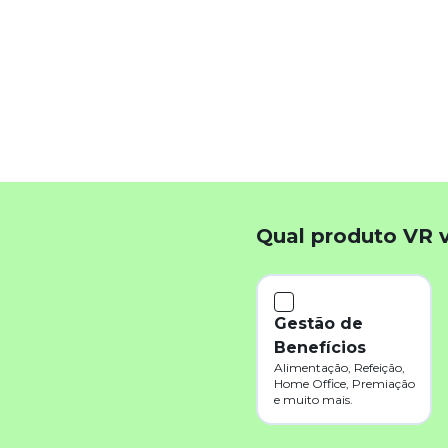
k
App
inkedIn
Qual produto VR 
Gestão de
Benefícios
Alimentação, Refeição,
Home Office, Premiação
e muito mais.