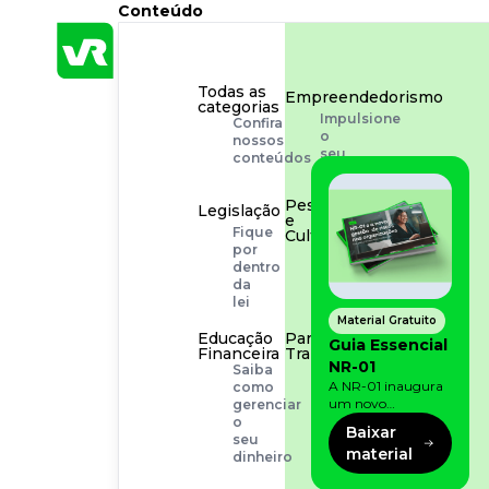
Conteúdo
Todas as
Empreendedorismo
categorias
Impulsione
Confira
o
nossos
seu
conteúdos
negócio
Pessoas
Legislação
e
Fique
Cultura
por
Aprimore
dentro
a
da
cultura
lei
organizacional
Material Gratuito
Educação
Para o
Guia Essencial
Financeira
Trabalhador
NR-01
Saiba
Tudo
A NR-01 inaugura
como
para
um novo
gerenciar
facilitar
momento na
o
a
Baixar
prevenção de riscos:
seu
rotina
material
agora, além dos
dinheiro
fatores físicos e