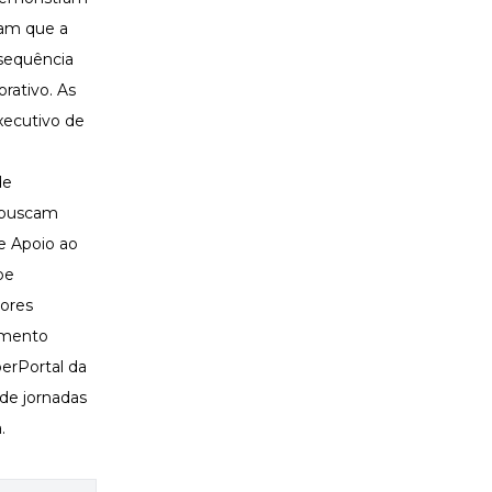
ram que a
sequência
rativo. As
Executivo de
de
e buscam
e Apoio ao
pe
tores
himento
perPortal da
de jornadas
a.