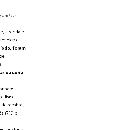
rçando a
e, a renda e
 revelam
íodo, foram
de
8
ar da série
ionados a
a física
e dezembro,
ás (7%) e
 demonstram