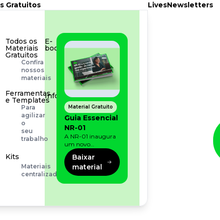
s Gratuitos
Lives
Newsletters
Todos os
E-
Materiais
book
Gratuitos
Aprofunde
Confira
seu
nossos
conhecimento
materiais
Ferramentas
Infográfico
e Templates
Conteúdo
Material Gratuito
Para
prático
agilizar
Guia Essencial
e
o
NR-01
rápido
seu
A NR-01 inaugura
trabalho
um novo
momento na
Kits
Baixar
prevenção de riscos:
material
Materiais
agora, além dos
centralizados
fatores físicos e
operacionais, as
empresas precisam
olhar também
para os riscos
organizacionais e