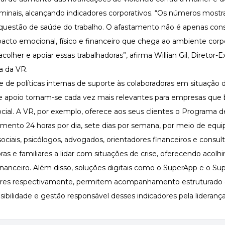
riminais, alcançando indicadores corporativos. “Os números most
questão de saúde do trabalho. O afastamento não é apenas con
pacto emocional, físico e financeiro que chega ao ambiente corpo
olher e apoiar essas trabalhadoras”, afirma Willian Gil, Diretor-
va da VR.
e de políticas internas de suporte às colaboradoras em situação 
de apoio tornam-se cada vez mais relevantes para empresas qu
ial. A VR, por exemplo, oferece aos seus clientes o Programa d
mento 24 horas por dia, sete dias por semana, por meio de equi
sociais, psicólogos, advogados, orientadores financeiros e consul
doras e familiares a lidar com situações de crise, oferecendo acol
 financeiro. Além disso, soluções digitais como o SuperApp e o Su
ores respectivamente, permitem acompanhamento estruturado 
sibilidade e gestão responsável desses indicadores pela lideranç