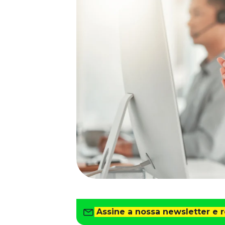
Saiba como gerenciar o seu dinheiro
Para o Trabalhador
Tudo para facilitar a rotina
Imprensa
VR na Imprensa
Cursos
Cursos
Todos os Cursos
Explore o nosso acervo
Departamento Pessoal
Para simplificar os processos
Gestão de Empresas e Negócios
Eleve os resultados da organização
Gestão de Pessoas e Liderança
Capacitação com especialistas
Assine a nossa newsletter e 
Recursos Humanos