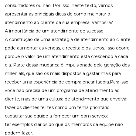
Desenvolva a sua equipe
consumidores ou não. Por isso, neste texto, vamos
Materiais Gratuitos
apresentar as principais dicas de como melhorar o
atendimento ao cliente da sua empresa. Vamos lá?
Materiais Gratuitos
A importância de um atendimento de sucesso
A construção de uma estratégia de atendimento ao cliente
Todos os Materiais Gratuitos
pode aumentar as vendas, a receita e os lucros. Isso ocorre
Confira nossos materiais
porque o valor de um atendimento está crescendo a cada
E-book
Aprofunde seu conhecimento
dia. Parte dessa mudança é impulsionada pela geração dos
millenials, que são os mais dispostos a gastar mais para
Ferramentas e Templates
Para agilizar o seu trabalho
receber uma experiência de compra encantadora.Para isso,
Infográfico
você não precisa de um programa de atendimento ao
Conteúdo prático e rápido
cliente, mas de uma cultura de atendimento que envolva:
Kits
fazer os clientes felizes como um tema prioritário;
Materiais centralizados
capacitar sua equipe a fornecer um bom serviço;
Lives
ter exemplos diários do que os membros da equipe não
Newsletters
podem fazer.