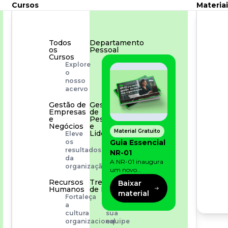
Cursos
Materiai
Todos
Departamento
os
Pessoal
Cursos
Para
Explore
simplificar
o
os
nosso
processos
acervo
Gestão de
Gestão
Empresas
de
e
Pessoas
Negócios
e
Material Gratuito
Liderança
Eleve
Capacitação
Guia Essencial
os
com
resultados
NR-01
especialistas
da
A NR-01 inaugura
organização
um novo
momento na
Recursos
Treinamento
Baixar
prevenção de riscos:
Humanos
de Produto
material
agora, além dos
Fortaleça
Desenvolva
fatores físicos e
a
a
operacionais, as
cultura
sua
empresas precisam
organizacional
equipe
olhar também