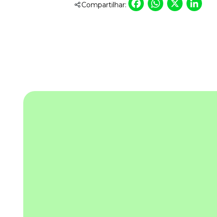
Faceboo
Whats
X
L
Compartilhar: