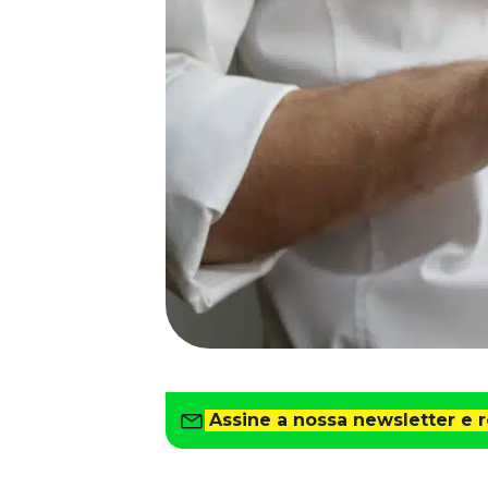
Saiba como gerenciar o seu dinheiro
Para o Trabalhador
Tudo para facilitar a rotina
Imprensa
VR na Imprensa
Cursos
Cursos
Todos os Cursos
Explore o nosso acervo
Departamento Pessoal
Para simplificar os processos
Gestão de Empresas e Negócios
Eleve os resultados da organização
Assine a nossa newsletter e 
Gestão de Pessoas e Liderança
Capacitação com especialistas
Recursos Humanos