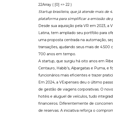
Fortaleça a cultura organizacional
22Array ( [0] => 22 )
Startup brasileira, que já atende mais de 
Treinamento de Produto
Desenvolva a sua equipe
plataforma para simplificar a emissão de
Materiais Gratuitos
Desde sua aquisição pela VR em 2023, a V
Latina, tem ampliado seu portfólio para 
Materiais Gratuitos
uma proposta centrada na automação, segu
transações, ajudando seus mais de 4.500
Todos os Materiais Gratuitos
700 anos em tempo.
Confira nossos materiais
A startup, que surgiu há oito anos em Rib
E-book
Aprofunde seu conhecimento
Centauro, Habib’s, Alpargatas e Puma, e fo
funcionários mais eficientes e trazer prat
Ferramentas e Templates
Para agilizar o seu trabalho
Em 2024, a VExpenses deu o último passo
Infográfico
de gestão de viagens corporativas. O novo
Conteúdo prático e rápido
hotéis e aluguel de veículos, tudo integr
Kits
financeiros. Diferentemente de concorren
Materiais centralizados
de reservas. A iniciativa reforça o compro
Lives