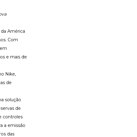
ova
s da América
nhos. Com
s em
os e mais de
mo Nike,
tas de
ma solução
eservas de
e controles
ra a emissão
ros das