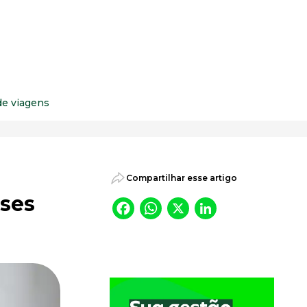
psicossociais.
de viagens
Compartilhar esse artigo
nses
Facebook
WhatsApp
X
LinkedI