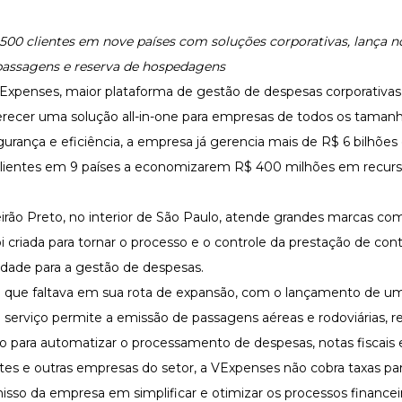
4.500 clientes em nove países com soluções corporativas, lança n
 passagens e reserva de hospedagens
Expenses, maior plataforma de gestão de despesas corporativa
oferecer uma solução all-in-one para empresas de todos os tama
rança e eficiência, a empresa já gerencia mais de R$ 6 bilhõe
 clientes em 9 países a economizarem R$ 400 milhões em recurs
eirão Preto, no interior de São Paulo, atende grandes marcas co
i criada para tornar o processo e o controle da prestação de con
icidade para a gestão de despesas.
 que faltava em sua rota de expansão, com o lançamento de u
 serviço permite a emissão de passagens aéreas e rodoviárias, r
ado para automatizar o processamento de despesas, notas fiscais 
tes e outras empresas do setor, a VExpenses não cobra taxas pa
misso da empresa em simplificar e otimizar os processos financei