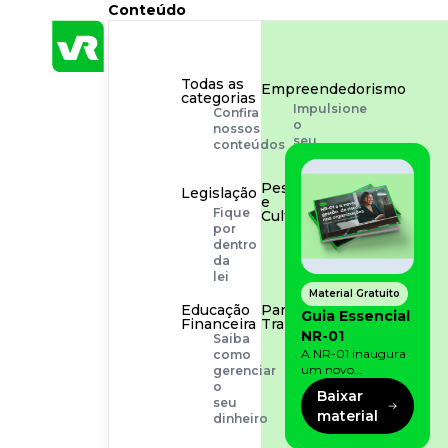
Conteúdo
Todas as
Empreendedorismo
categorias
Impulsione
Confira
o
nossos
seu
conteúdos
negócio
Pessoas
Legislação
e
Fique
Cultura
por
Aprimore
dentro
a
da
cultura
lei
organizacional
Material Gratuito
Educação
Para o
Guia Essencial
Financeira
Trabalhador
NR-01
Saiba
Tudo
A NR-01 inaugura
como
para
um novo
gerenciar
facilitar
momento na
o
a
Baixar
prevenção de riscos:
seu
rotina
material
agora, além dos
dinheiro
fatores físicos e