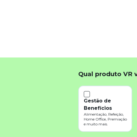
k
App
inkedIn
Qual produto VR 
Gestão de
Benefícios
Alimentação, Refeição,
Home Office, Premiação
e muito mais.