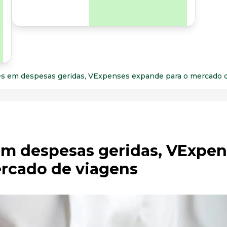
para os riscos
organizacionais e
psicossociais.
es em despesas geridas, VExpenses expande para o mercado 
em despesas geridas, VExpe
rcado de viagens