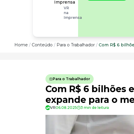
operacionais, as
Imprensa
empresas precisam
VR
olhar também
na
para os riscos
Imprensa
organizacionais e
psicossociais.
Conteúdo
Home
/
Conteúdo
/
Para o Trabalhador
/
Com R$ 6 bilhõ
Conteúdo
Todas as categorias
Para o Trabalhador
Confira nossos conteúdos
Com R$ 6 bilhões 
Empreendedorismo
Impulsione o seu negócio
expande para o me
Legislação
VR
06.08.2025
3 min de leitura
Fique por dentro da lei
Pessoas e Cultura
Aprimore a cultura organizacional
Educação Financeira