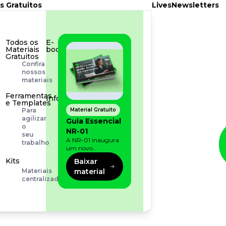
s Gratuitos
Lives
Newsletters
Todos os
E-
Materiais
book
Gratuitos
Aprofunde
Confira
seu
nossos
conhecimento
materiais
Ferramentas
Infográfico
e Templates
Conteúdo
Material Gratuito
Para
prático
agilizar
Guia Essencial
e
o
NR-01
rápido
seu
A NR-01 inaugura
trabalho
um novo
momento na
Kits
Baixar
prevenção de riscos:
material
Materiais
agora, além dos
centralizados
fatores físicos e
operacionais, as
empresas precisam
olhar também
para os riscos
organizacionais e