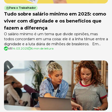
Para o Trabalhador
Tudo sobre salário mínimo em 2025: como
viver com dignidade e os benefícios que
fazem a diferença
O salário mínimo é um tema que divide opiniões, mas
todos concordam em uma coisa: ele é a linha tênue entre a
dignidade e a luta diária de milhões de brasileiros. Em
VR
14.03.2025
6 min de leitura
2025, com o valor fixado em R$ 1518,00, você já parou para
calcular quanto sobra depois de pagar aluguel, transporte,
alimentação e contas […]