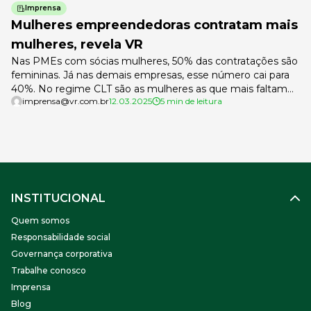
Imprensa
Mulheres empreendedoras contratam mais
mulheres, revela VR
Nas PMEs com sócias mulheres, 50% das contratações são
femininas. Já nas demais empresas, esse número cai para
40%. No regime CLT são as mulheres as que mais faltam
imprensa@vr.com.br
12.03.2025
5 min de leitura
ao trabalho para acompanhar familiares em consultas
médicas Dados do Painel de Impacto Social da VR,
ecossistema de soluções para trabalhadores e
empregadores, extraídos a partir […]
INSTITUCIONAL
Quem somos
Responsabilidade social
Governança corporativa
Trabalhe conosco
Imprensa
Blog