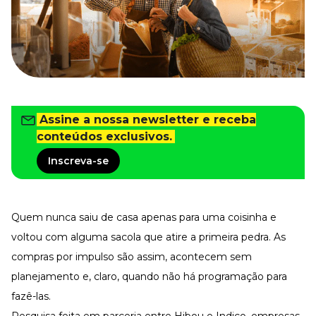
Tudo para facilitar a rotina
Imprensa
VR na Imprensa
Cursos
Cursos
Assine a nossa newsletter e receba
conteúdos exclusivos.
Todos os Cursos
Explore o nosso acervo
Inscreva-se
Departamento Pessoal
Para simplificar os processos
Gestão de Empresas e Negócios
Quem nunca saiu de casa apenas para uma coisinha e
Eleve os resultados da organização
voltou com alguma sacola que atire a primeira pedra. As
Gestão de Pessoas e Liderança
Capacitação com especialistas
compras por impulso são assim, acontecem sem
Recursos Humanos
planejamento e, claro, quando não há programação para
Fortaleça a cultura organizacional
fazê-las.
Treinamento de Produto