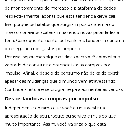
Pesquisa
feita em parceria entre Hibou e Indico, empresas
Desenvolva a sua equipe
de monitoramento de mercado e plataforma de dados
Materiais Gratuitos
respectivamente, aponta que esta tendência deve cair.
Materiais Gratuitos
Isso porque os hábitos que surgiram pós pandemia do
novo coronavírus acabaram trazendo novas prioridades à
tona. Consequentemente, os brasileiros tendem a dar uma
Todos os Materiais Gratuitos
Confira nossos materiais
boa segurada nos gastos por impulso.
Por isso, separamos algumas dicas para você aproveitar a
E-book
Aprofunde seu conhecimento
vontade de consumir e potencializar as compras por
Ferramentas e Templates
impulso. Afinal, o desejo de consumo não deixa de existir,
Para agilizar o seu trabalho
apesar das mudanças que o mundo vem atravessando.
Infográfico
Continue a leitura e se programe para aumentar as vendas!
Conteúdo prático e rápido
Despertando as compras por impulso
Kits
Materiais centralizados
Independente do ramo que você atue, investir na
Lives
apresentação do seu produto ou serviço é mais do que
muito importante. Assim, você valoriza o que está
Newsletters