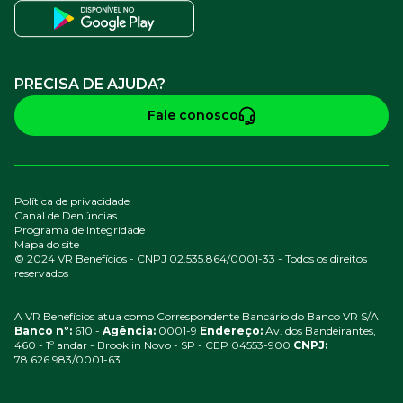
PRECISA DE AJUDA?
Fale conosco
Política de privacidade
Canal de Denúncias
Programa de Integridade
Mapa do site
© 2024 VR Benefícios - CNPJ 02.535.864/0001-33 - Todos os direitos
reservados
A VR Benefícios atua como Correspondente Bancário do Banco VR S/A
Banco nº:
610 -
Agência:
0001-9
Endereço:
Av. dos Bandeirantes,
460 - 1º andar - Brooklin Novo - SP - CEP 04553-900
CNPJ:
78.626.983/0001-63