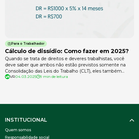
Para o Trabalhador
Cálculo de dissídio: Como fazer em 2025?
Quando se trata de direitos e deveres trabalhistas, você
deve saber que ambos não estão previstos somente na
Consolidação das Leis do Trabalho (CLT), eles também
VR
04.03.2025
9 min de leitura
podem ser determinados por convenções coletivas e
acordos firmados entre a empresa e o sindicato que
representa os colaboradores. O cálculo de dissídio pode
estar previsto nestes instrumentos. Anualmente, […]
INSTITUCIONAL
Quem somos
Responsabilidade social