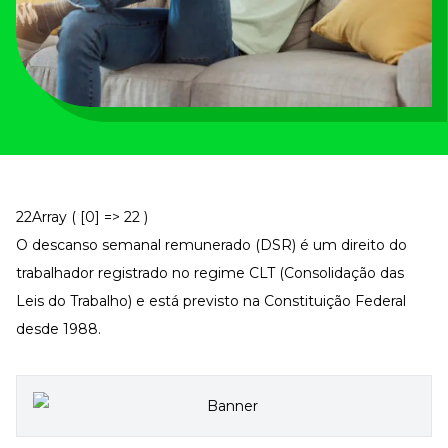
Tudo para facilitar a rotina
Imprensa
VR na Imprensa
Cursos
Cursos
Todos os Cursos
Explore o nosso acervo
22Array ( [0] => 22 )
O descanso semanal remunerado (DSR) é um direito do
Departamento Pessoal
Para simplificar os processos
trabalhador registrado no regime CLT (Consolidação das
Gestão de Empresas e Negócios
Leis do Trabalho) e está previsto na Constituição Federal
Eleve os resultados da organização
desde 1988.
Gestão de Pessoas e Liderança
Capacitação com especialistas
Recursos Humanos
Fortaleça a cultura organizacional
Treinamento de Produto