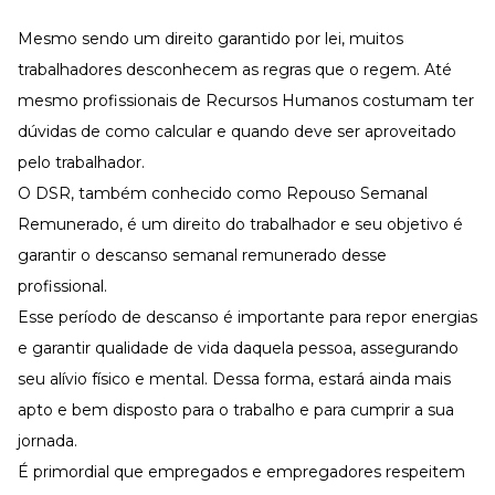
Desenvolva a sua equipe
Mesmo sendo um direito garantido por lei, muitos
Materiais Gratuitos
trabalhadores desconhecem as regras que o regem. Até
Materiais Gratuitos
mesmo profissionais de Recursos Humanos costumam ter
dúvidas de como calcular e quando deve ser aproveitado
pelo trabalhador.
Todos os Materiais Gratuitos
Confira nossos materiais
O DSR, também conhecido como Repouso Semanal
E-book
Remunerado, é um direito do trabalhador e seu objetivo é
Aprofunde seu conhecimento
garantir o descanso semanal remunerado desse
Ferramentas e Templates
profissional.
Para agilizar o seu trabalho
Esse período de descanso é importante para repor energias
Infográfico
Conteúdo prático e rápido
e garantir qualidade de vida daquela pessoa, assegurando
Kits
seu alívio físico e mental. Dessa forma, estará ainda mais
Materiais centralizados
apto e bem disposto para o trabalho e para cumprir a sua
Lives
jornada.
É primordial que empregados e empregadores respeitem
Newsletters