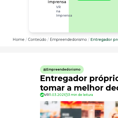
operacionais, as
Imprensa
empresas precisam
VR
olhar também
na
para os riscos
Imprensa
organizacionais e
psicossociais.
Conteúdo
Home
/
Conteúdo
/
Empreendedorismo
/
Entregador pr
Conteúdo
Todas as categorias
Empreendedorismo
Confira nossos conteúdos
Entregador próprio
Empreendedorismo
Impulsione o seu negócio
tomar a melhor de
Legislação
VR
11.03.2021
3 min de leitura
Fique por dentro da lei
Pessoas e Cultura
Aprimore a cultura organizacional
Educação Financeira