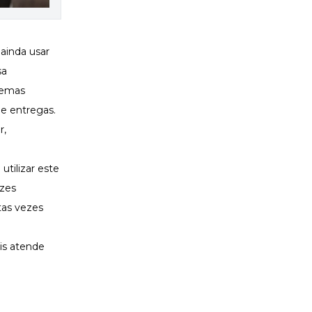
ainda usar
sa
blemas
e entregas.
r,
utilizar este
ezes
tas vezes
ais atende