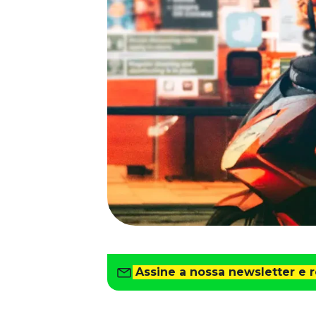
Saiba como gerenciar o seu dinheiro
Para o Trabalhador
Tudo para facilitar a rotina
Imprensa
VR na Imprensa
Cursos
Cursos
Todos os Cursos
Explore o nosso acervo
Departamento Pessoal
Para simplificar os processos
Gestão de Empresas e Negócios
Eleve os resultados da organização
Assine a nossa newsletter e 
Gestão de Pessoas e Liderança
Capacitação com especialistas
Recursos Humanos