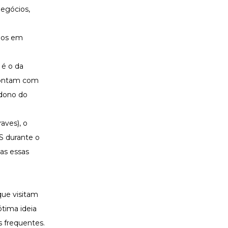
egócios,
ados em
 é o da
 contam com
 dono do
aves), o
S durante o
as essas
que visitam
ótima ideia
 frequentes.