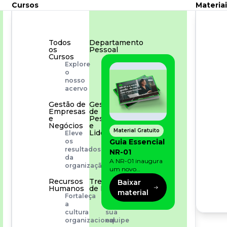
Cursos
Materiai
Todos
Departamento
os
Pessoal
Cursos
Para
Explore
simplificar
o
os
nosso
processos
acervo
Gestão de
Gestão
Empresas
de
e
Pessoas
Negócios
e
Material Gratuito
Liderança
Eleve
Capacitação
Guia Essencial
os
com
resultados
NR-01
especialistas
da
A NR-01 inaugura
organização
um novo
momento na
Recursos
Treinamento
Baixar
prevenção de riscos:
Humanos
de Produto
material
agora, além dos
Fortaleça
Desenvolva
fatores físicos e
a
a
operacionais, as
cultura
sua
empresas precisam
organizacional
equipe
olhar também