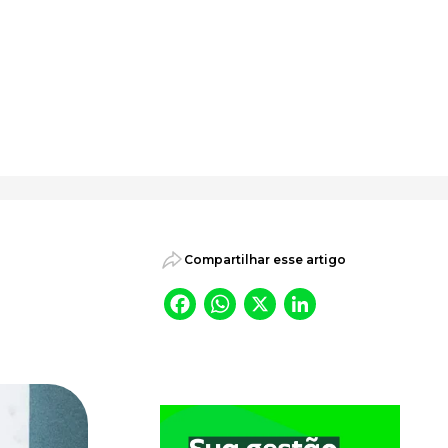
psicossociais.
Compartilhar esse artigo
Facebook
WhatsApp
X
LinkedI