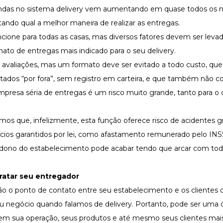
as no sistema delivery vem aumentando em quase todos os n
do qual a melhor maneira de realizar as entregas.
ncione para todas as casas, mas diversos fatores devem ser lev
mato de entregas mais indicado para o seu delivery.
 avaliações, mas um formato deve ser evitado a todo custo, que
ratados “por fora”, sem registro em carteira, e que também não
empresa séria de entregas é um risco muito grande, tanto para o
mos que, infelizmente, esta função oferece risco de acidentes gr
fícios garantidos por lei, como afastamento remunerado pelo INS
o dono do estabelecimento pode acabar tendo que arcar com tod
ratar seu entregador
 o ponto de contato entre seu estabelecimento e os clientes 
eu negócio quando falamos de delivery. Portanto, pode ser uma 
em sua operação, seus produtos e até mesmo seus clientes mais