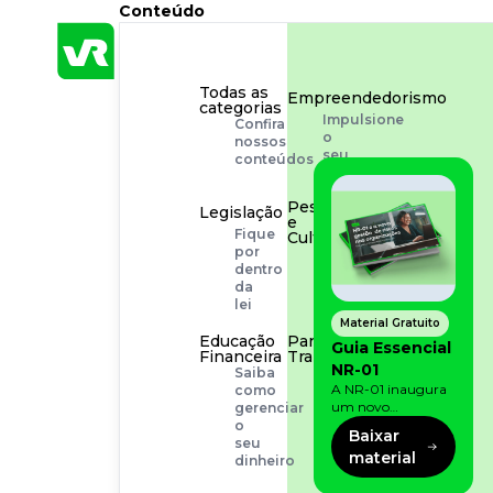
Conteúdo
Todas as
Empreendedorismo
categorias
Impulsione
Confira
o
nossos
seu
conteúdos
negócio
Pessoas
Legislação
e
Fique
Cultura
por
Aprimore
dentro
a
da
cultura
lei
organizacional
Material Gratuito
Educação
Para o
Guia Essencial
Financeira
Trabalhador
NR-01
Saiba
Tudo
A NR-01 inaugura
como
para
um novo
gerenciar
facilitar
momento na
o
a
Baixar
prevenção de riscos:
seu
rotina
material
agora, além dos
dinheiro
fatores físicos e