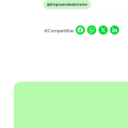
Empreendedorismo
Faceboo
Whats
X
L
Compartilhar: