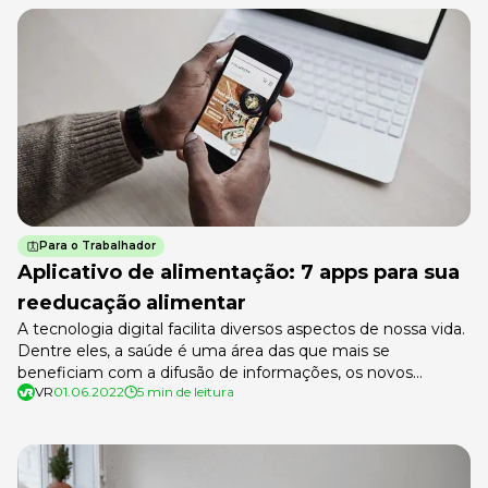
uma parcela significativa dos trabalhadores no Brasil e no
mundo. Resultado do acúmulo de estresse e […]
Para o Trabalhador
Aplicativo de alimentação: 7 apps para sua
reeducação alimentar
A tecnologia digital facilita diversos aspectos de nossa vida.
Dentre eles, a saúde é uma área das que mais se
beneficiam com a difusão de informações, os novos
VR
01.06.2022
5 min de leitura
produtos e as plataformas. Nesse contexto, o aplicativo de
alimentação surgiu para ajudar a organização alimentar das
pessoas, tornando-as mais saudáveis. De modo geral, são
apps que […]