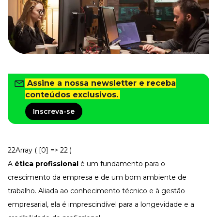
Tudo para facilitar a rotina
Imprensa
VR na Imprensa
Cursos
Cursos
Assine a nossa newsletter e receba
conteúdos exclusivos.
Todos os Cursos
Explore o nosso acervo
Inscreva-se
Departamento Pessoal
Para simplificar os processos
Gestão de Empresas e Negócios
Eleve os resultados da organização
22Array ( [0] => 22 )
A
ética profissional
é um fundamento para o
Gestão de Pessoas e Liderança
Capacitação com especialistas
crescimento da empresa e de um bom ambiente de
Recursos Humanos
trabalho. Aliada ao conhecimento técnico e à gestão
Fortaleça a cultura organizacional
empresarial, ela é imprescindível para a longevidade e a
Treinamento de Produto