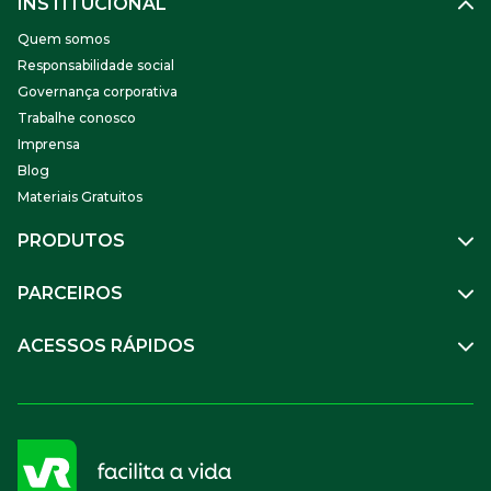
INSTITUCIONAL
Quem somos
Responsabilidade social
Governança corporativa
Trabalhe conosco
Imprensa
Blog
Materiais Gratuitos
PRODUTOS
Gestão de Pessoas
PARCEIROS
Benefícios
Mobilidade
Empresa Parceira
ACESSOS RÁPIDOS
Soluções Financeiras
Parceiro VR
SuperPortal VR
Aceitar VR
Sou trabalhador
Compre Online
APP VR Estabelecimentos
Sou empresa
Cadastro para Adquirentes
Sou estabelecimento
FAQ
Termos de Uso