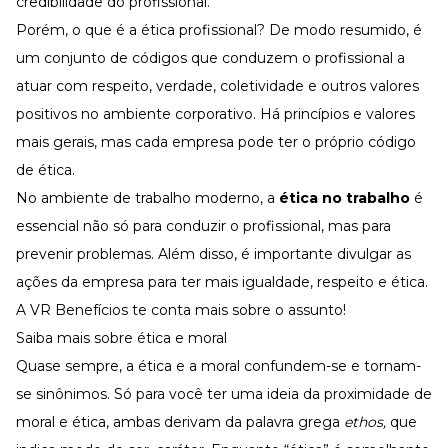
credibilidade do profissional.
Desenvolva a sua equipe
Porém, o que é a ética profissional? De modo resumido, é
Materiais Gratuitos
um conjunto de códigos que conduzem o profissional a
Materiais Gratuitos
atuar com respeito, verdade, coletividade e outros valores
positivos no ambiente corporativo. Há princípios e valores
mais gerais, mas cada empresa pode ter o próprio código
Todos os Materiais Gratuitos
Confira nossos materiais
de ética.
No ambiente de trabalho moderno, a
ética no trabalho
é
E-book
Aprofunde seu conhecimento
essencial não só para conduzir o profissional, mas para
Ferramentas e Templates
prevenir problemas. Além disso, é importante divulgar as
Para agilizar o seu trabalho
ações da empresa para ter mais igualdade, respeito e ética.
Infográfico
Conteúdo prático e rápido
A VR Benefícios te conta mais sobre o assunto!
Saiba mais sobre ética e moral
Kits
Materiais centralizados
Quase sempre, a ética e a moral confundem-se e tornam-
Lives
se sinônimos. Só para você ter uma ideia da proximidade de
moral e ética, ambas derivam da palavra grega
ethos,
que
Newsletters