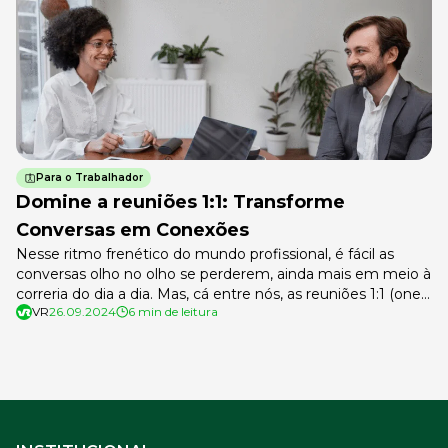
Para o Trabalhador
Domine a reuniões 1:1: Transforme
Conversas em Conexões
Nesse ritmo frenético do mundo profissional, é fácil as
conversas olho no olho se perderem, ainda mais em meio à
correria do dia a dia. Mas, cá entre nós, as reuniões 1:1 (one-
VR
26.09.2024
6 min de leitura
on-one) são uma carta na manga para líderes e
colaboradores construírem pontes, se desenvolverem e
remarem juntos na direção dos objetivos da empresa. […]