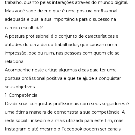
Desenvolva a sua equipe
trabalho, quanto pelas interações através do mundo digital.
Mas você sabe dizer o que é uma postura profissional
Materiais Gratuitos
adequada e qual a sua importância para o sucesso na
Materiais Gratuitos
carreira escolhida?
A postura profissional é o conjunto de características e
atitudes do dia a dia do trabalhador, que causam uma
Todos os Materiais Gratuitos
Confira nossos materiais
impressão, boa ou ruim, nas pessoas com quem ele se
E-book
relaciona.
Aprofunde seu conhecimento
Acompanhe neste artigo algumas dicas para ter uma
Ferramentas e Templates
postura profissional positiva e que te ajude a conquistar
Para agilizar o seu trabalho
seus objetivos.
Infográfico
Conteúdo prático e rápido
1. Competência
Kits
Dividir suas conquistas profissionais com seus seguidores é
Materiais centralizados
uma ótima maneira de demonstrar a sua competência. A
Lives
rede social Linkedin é a mais utilizada para este fim, mas
Instagram e até mesmo o Facebook podem ser canais
Newsletters