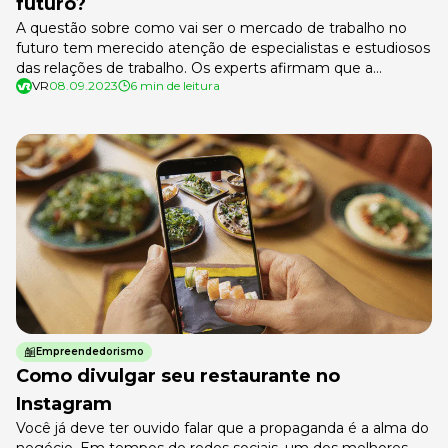
futuro?
A questão sobre como vai ser o mercado de trabalho no
futuro tem merecido atenção de especialistas e estudiosos
das relações de trabalho. Os experts afirmam que a
VR
08.09.2023
6 min de leitura
pandemia antecipou transformações na sociedade que
demorariam uma década para acontecer. Foi assim com a
tecnologia e o rápido desenvolvimento de recursos como
inteligência artificial, mas também […]
Empreendedorismo
Como divulgar seu restaurante no
Instagram
Você já deve ter ouvido falar que a propaganda é a alma do