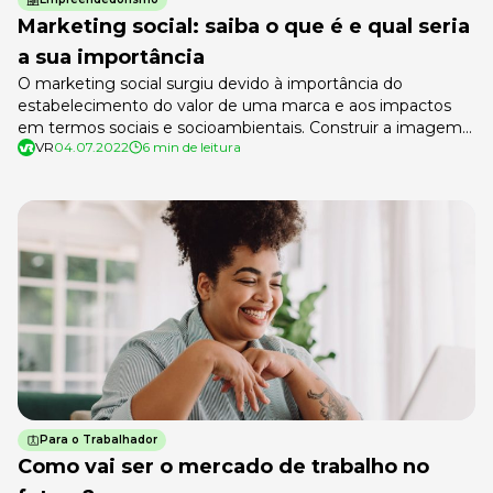
Marketing social: saiba o que é e qual seria
a sua importância
O marketing social surgiu devido à importância do
estabelecimento do valor de uma marca e aos impactos
em termos sociais e socioambientais. Construir a imagem
VR
04.07.2022
6 min de leitura
de uma empresa envolve diversos fatores, que vão desde a
administração até aquilo em que os colaboradores e os
fornecedores acreditam. A implementação de
metodologias que propaguem soluções sustentáveis está
[…]
Para o Trabalhador
Como vai ser o mercado de trabalho no