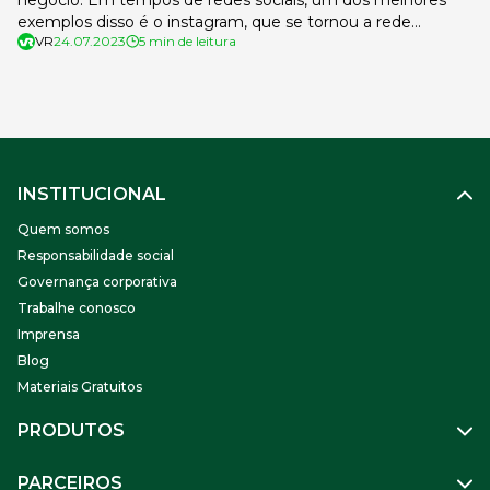
negócio. Em tempos de redes sociais, um dos melhores
exemplos disso é o instagram, que se tornou a rede
VR
24.07.2023
5 min de leitura
preferida das marcas de alimentos e dos restaurantes.
Graças ao forte apelo visual, os posts de comida ou de
restaurante no instagram são […]
INSTITUCIONAL
Quem somos
Responsabilidade social
Governança corporativa
Trabalhe conosco
Imprensa
Blog
Materiais Gratuitos
PRODUTOS
Gestão de Pessoas
PARCEIROS