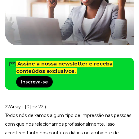
Tudo para facilitar a rotina
Imprensa
VR na Imprensa
Cursos
Cursos
Todos os Cursos
Assine a nossa newsletter e receba
Explore o nosso acervo
conteúdos exclusivos.
Departamento Pessoal
Para simplificar os processos
Inscreva-se
Gestão de Empresas e Negócios
Eleve os resultados da organização
Gestão de Pessoas e Liderança
22Array ( [0] => 22 )
Capacitação com especialistas
Todos nós deixamos algum tipo de impressão nas pessoas
Recursos Humanos
com que nos relacionamos profissionalmente. Isso
Fortaleça a cultura organizacional
acontece tanto nos contatos diários no ambiente de
Treinamento de Produto