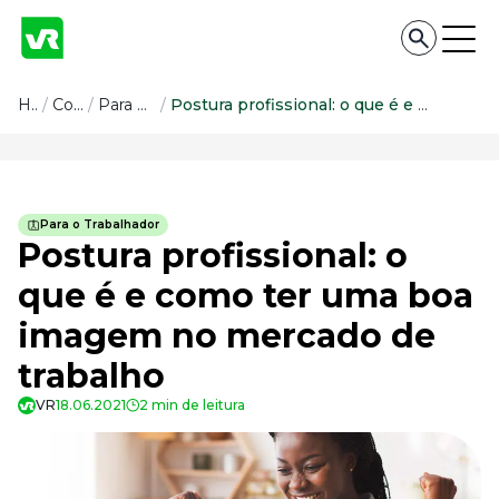
Conteúdo
Home
/
Conteúdo
/
Para o Trabalhador
/
Postura profissional: o que é e como ter uma boa imagem no mercado de trabalho
Conteúdo
Todas as categorias
Para o Trabalhador
Confira nossos conteúdos
Postura profissional: o
Empreendedorismo
que é e como ter uma boa
Impulsione o seu negócio
imagem no mercado de
Legislação
Fique por dentro da lei
trabalho
Pessoas e Cultura
Aprimore a cultura organizacional
VR
18.06.2021
2 min de leitura
Educação Financeira
Saiba como gerenciar o seu dinheiro
Para o Trabalhador