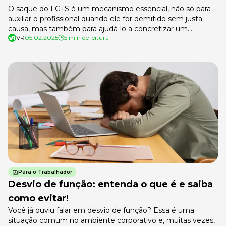
O saque do FGTS é um mecanismo essencial, não só para
auxiliar o profissional quando ele for demitido sem justa
causa, mas também para ajudá-lo a concretizar um
VR
05.02.2025
5 min de leitura
objetivo, ou até mesmo realizar um sonho, como a compra
de uma casa própria. Mas como efetivamente a retirada
desse dinheiro é feita ainda é um ponto […]
Para o Trabalhador
Desvio de função: entenda o que é e saiba
como evitar!
Você já ouviu falar em desvio de função? Essa é uma
situação comum no ambiente corporativo e, muitas vezes,