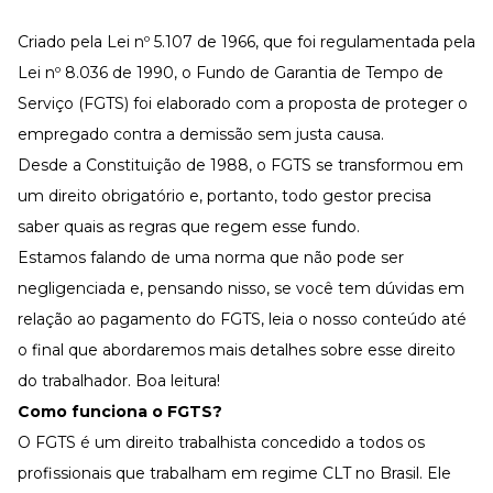
Desenvolva a sua equipe
Criado pela Lei nº 5.107 de 1966, que foi regulamentada pela
Materiais Gratuitos
Lei nº 8.036 de 1990
, o Fundo de Garantia de Tempo de
Materiais Gratuitos
Serviço (FGTS) foi elaborado com a proposta de proteger o
empregado contra a demissão sem justa causa.
Desde a Constituição de 1988, o FGTS se transformou em
Todos os Materiais Gratuitos
Confira nossos materiais
um direito obrigatório e, portanto, todo gestor precisa
E-book
saber quais as regras que regem esse fundo.
Aprofunde seu conhecimento
Estamos falando de uma norma que não pode ser
Ferramentas e Templates
Para agilizar o seu trabalho
negligenciada e, pensando nisso, se você tem dúvidas em
relação ao pagamento do FGTS, leia o nosso conteúdo até
Infográfico
Conteúdo prático e rápido
o final que abordaremos mais detalhes sobre esse direito
Kits
do trabalhador. Boa leitura!
Materiais centralizados
Como funciona o FGTS?
Lives
O FGTS é um
direito trabalhista
concedido a todos os
profissionais que trabalham em regime CLT no Brasil. Ele
Newsletters