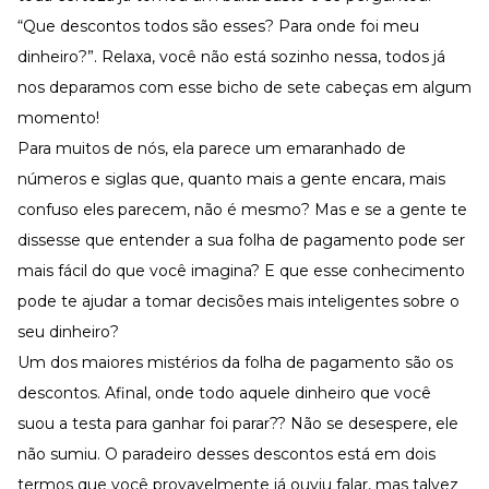
Desenvolva a sua equipe
“Que descontos todos são esses? Para onde foi meu
Materiais Gratuitos
dinheiro?”. Relaxa, você não está sozinho nessa, todos já
Materiais Gratuitos
nos deparamos com esse bicho de sete cabeças em algum
momento!
Para muitos de nós, ela parece um emaranhado de
Todos os Materiais Gratuitos
números e siglas que, quanto mais a gente encara, mais
Confira nossos materiais
confuso eles parecem, não é mesmo? Mas e se a gente te
E-book
Aprofunde seu conhecimento
dissesse que entender a sua folha de pagamento pode ser
Ferramentas e Templates
mais fácil do que você imagina? E que esse conhecimento
Para agilizar o seu trabalho
pode te ajudar a tomar decisões mais inteligentes sobre o
Infográfico
seu dinheiro?
Conteúdo prático e rápido
Um dos maiores mistérios da folha de pagamento são os
Kits
Materiais centralizados
descontos. Afinal, onde todo aquele dinheiro que você
suou a testa para ganhar foi parar?? Não se desespere, ele
Lives
não sumiu. O paradeiro desses descontos está em dois
Newsletters
termos que você provavelmente já ouviu falar, mas talvez