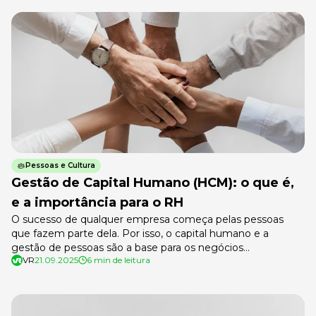
empregadores, no último ano houve um aumento no
preço nacional do café de mais de 72%, considerando […]
Pessoas e Cultura
Gestão de Capital Humano (HCM): o que é,
e a importância para o RH
O sucesso de qualquer empresa começa pelas pessoas
que fazem parte dela. Por isso, o capital humano e a
gestão de pessoas são a base para os negócios
VR
21.09.2025
6 min de leitura
funcionarem no dia a dia e crescerem de forma
sustentável. Cada profissional contribui de forma única, e
essa não é somente uma percepção do mercado: um
estudo […]