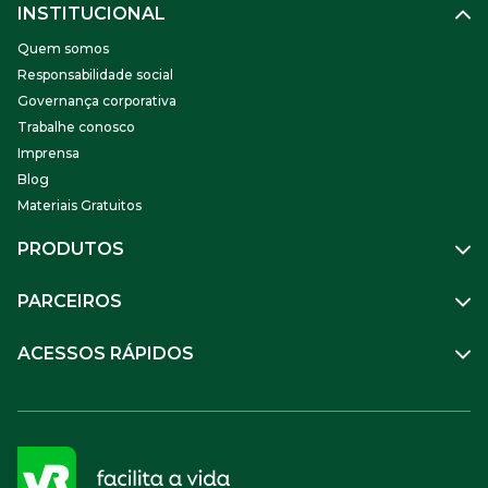
INSTITUCIONAL
Quem somos
Responsabilidade social
Governança corporativa
Trabalhe conosco
Imprensa
Blog
Materiais Gratuitos
PRODUTOS
Gestão de Pessoas
PARCEIROS
Benefícios
Mobilidade
Empresa Parceira
ACESSOS RÁPIDOS
Soluções Financeiras
Parceiro VR
SuperPortal VR
Aceitar VR
Sou trabalhador
Compre Online
APP VR Estabelecimentos
Sou empresa
Cadastro para Adquirentes
Sou estabelecimento
FAQ