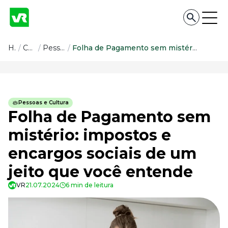
Conteúdo
Home
/
Conteúdo
/
Pessoas e Cultura
/
Folha de Pagamento sem mistério: impostos e encargos sociais de um jeito que você entende
Conteúdo
Todas as categorias
Pessoas e Cultura
Confira nossos conteúdos
Folha de Pagamento sem
Empreendedorismo
mistério: impostos e
Impulsione o seu negócio
encargos sociais de um
Legislação
Fique por dentro da lei
jeito que você entende
Pessoas e Cultura
Aprimore a cultura organizacional
VR
21.07.2024
6 min de leitura
Educação Financeira
Saiba como gerenciar o seu dinheiro
Para o Trabalhador