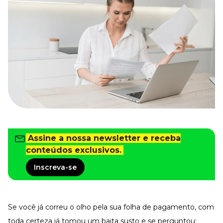
Tudo para facilitar a rotina
Imprensa
VR na Imprensa
Cursos
Cursos
Todos os Cursos
Explore o nosso acervo
Departamento Pessoal
Para simplificar os processos
Assine a nossa newsletter e receba
Gestão de Empresas e Negócios
conteúdos exclusivos.
Eleve os resultados da organização
Inscreva-se
Gestão de Pessoas e Liderança
Capacitação com especialistas
Recursos Humanos
Fortaleça a cultura organizacional
Se você já correu o olho pela sua folha de pagamento, com
Treinamento de Produto
toda certeza já tomou um baita susto e se perguntou: