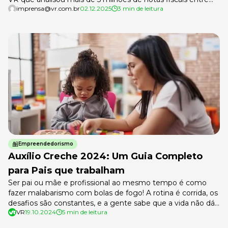
imprensa@vr.com.br
02.12.2025
3 min de leitura
2023 e 2025 Levantamento da VR — empresa de soluções
para trabalhadores e empregadores — com base na análise
de mais de 5 milhões de notas fiscais […]
Empreendedorismo
Auxílio Creche 2024: Um Guia Completo
para Pais que trabalham
Ser pai ou mãe e profissional ao mesmo tempo é como
fazer malabarismo com bolas de fogo! A rotina é corrida, os
desafios são constantes, e a gente sabe que a vida não dá
VR
19.10.2024
5 min de leitura
pausa. Pensando nisso, o auxílio creche surge como um
verdadeiro superpoder para quem precisa conciliar o