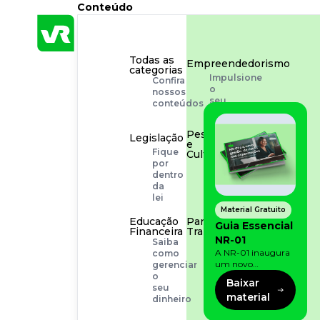
Conteúdo
Todas as
Empreendedorismo
categorias
Impulsione
Confira
o
nossos
seu
conteúdos
negócio
Pessoas
Legislação
e
Fique
Cultura
por
Aprimore
dentro
a
da
cultura
lei
organizacional
Material Gratuito
Educação
Para o
Guia Essencial
Financeira
Trabalhador
NR-01
Saiba
Tudo
A NR-01 inaugura
como
para
um novo
gerenciar
facilitar
momento na
o
a
Baixar
prevenção de riscos:
seu
rotina
material
agora, além dos
dinheiro
fatores físicos e