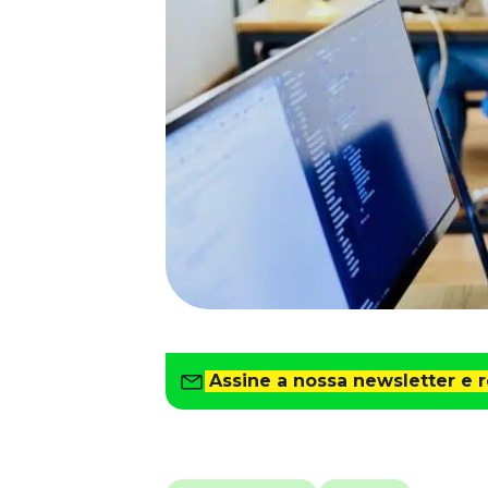
Saiba como gerenciar o seu dinheiro
Para o Trabalhador
Tudo para facilitar a rotina
Imprensa
VR na Imprensa
Cursos
Cursos
Todos os Cursos
Explore o nosso acervo
Departamento Pessoal
Para simplificar os processos
Assine a nossa newsletter e 
Gestão de Empresas e Negócios
Eleve os resultados da organização
Gestão de Pessoas e Liderança
Capacitação com especialistas
Recursos Humanos