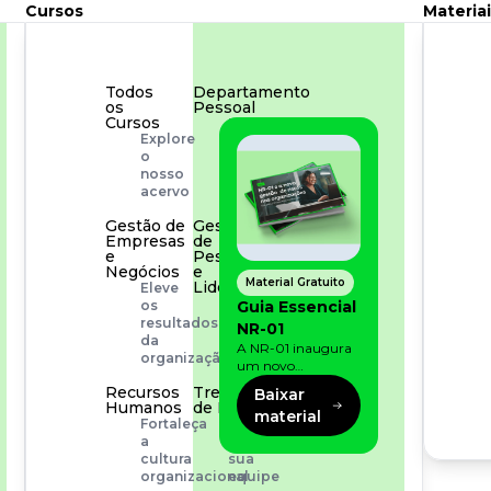
Cursos
Materiai
Todos
Departamento
os
Pessoal
Cursos
Para
Explore
simplificar
o
os
nosso
processos
acervo
Gestão de
Gestão
Empresas
de
e
Pessoas
Negócios
e
Material Gratuito
Liderança
Eleve
Capacitação
Guia Essencial
os
com
resultados
NR-01
especialistas
da
A NR-01 inaugura
organização
um novo
momento na
Recursos
Treinamento
Baixar
prevenção de riscos:
Humanos
de Produto
material
agora, além dos
Fortaleça
Desenvolva
fatores físicos e
a
a
operacionais, as
cultura
sua
empresas precisam
organizacional
equipe
olhar também