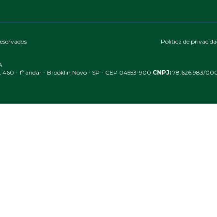
reservados
Política de privacid
A
, 460 - 1º andar - Brooklin Novo - SP - CEP 04553-900
CNPJ:
78.626.983/000