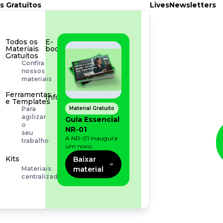
s Gratuitos
Lives
Newsletters
Todos os
E-
Materiais
book
Gratuitos
Aprofunde
Confira
seu
nossos
conhecimento
materiais
Ferramentas
Infográfico
e Templates
Conteúdo
Material Gratuito
Para
prático
agilizar
Guia Essencial
e
o
NR-01
rápido
seu
A NR-01 inaugura
trabalho
um novo
momento na
Kits
Baixar
prevenção de riscos:
material
Materiais
agora, além dos
centralizados
fatores físicos e
operacionais, as
empresas precisam
olhar também
para os riscos
organizacionais e