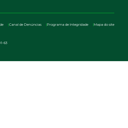
ade
Canal de Denúncias
Programa de Integridade
Mapa do site
1-63