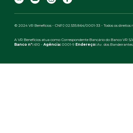
© 2024 VR Benefícios - CNPJ 02.535.864/0001-33 - Todos os direitos 
A VR Benefícios atua como Correspondente Bancário do Banco VR S/
Banco nº:
610 -
Agência:
0001-9
Endereço:
Av. dos Bandeirantes