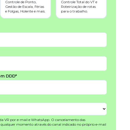
Controle de Ponto,
Controle Total do VT e
Gestão de Escala, Férias
Roteirização de rotas
e Folgas, Holerite e mais.
para o trabalho.
om DDD*
 da VR por e-mail e WhatsApp. O cancelamento das
a qualquer momento através do canal indicado no próprio e-mail