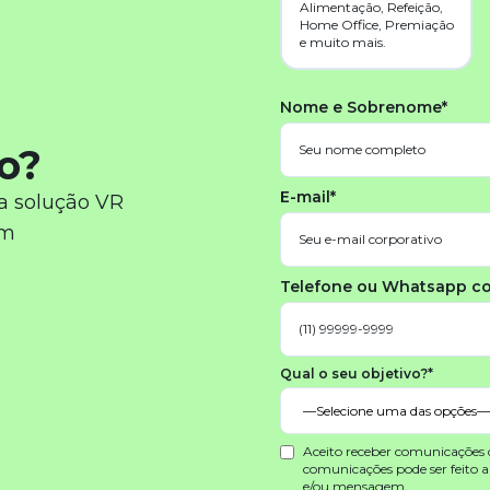
Alimentação, Refeição,
Home Office, Premiação
e muito mais.
Nome e Sobrenome*
o?
E-mail*
a solução VR
em
Telefone ou Whatsapp c
Qual o seu objetivo?*
Aceito receber comunicações
comunicações pode ser feito 
e/ou mensagem.