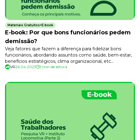
Desenvolva a sua equipe
Materiais Gratuitos
Materiais Gratuitos
Materiais Gratuitos>E-book
E-book: Por que bons funcionários pedem
demissão?
Todos os Materiais Gratuitos
Veja fatores que fazem a diferença para fidelizar bons
Confira nossos materiais
funcionários, abordando assuntos como saúde, bem-estar,
benefícios estratégicos, clima organizacional, etc…
E-book
Aprofunde seu conhecimento
VR
26.04.2023
1 min de leitura
Ferramentas e Templates
Para agilizar o seu trabalho
Infográfico
Conteúdo prático e rápido
Kits
Materiais centralizados
Lives
Newsletters