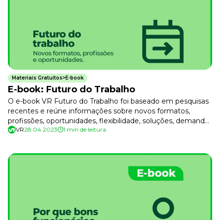
Tudo para facilitar a rotina
Imprensa
VR na Imprensa
Cursos
Cursos
Materiais Gratuitos>E-book
E-book: Futuro do Trabalho
Todos os Cursos
O e-book VR Futuro do Trabalho foi baseado em pesquisas
Explore o nosso acervo
recentes e reúne informações sobre novos formatos,
profissões, oportunidades, flexibilidade, soluções, demandas
Departamento Pessoal
Para simplificar os processos
VR
28.04.2023
1 min de leitura
atuais e mais.
Gestão de Empresas e Negócios
Eleve os resultados da organização
Gestão de Pessoas e Liderança
Capacitação com especialistas
Recursos Humanos
Fortaleça a cultura organizacional
Treinamento de Produto