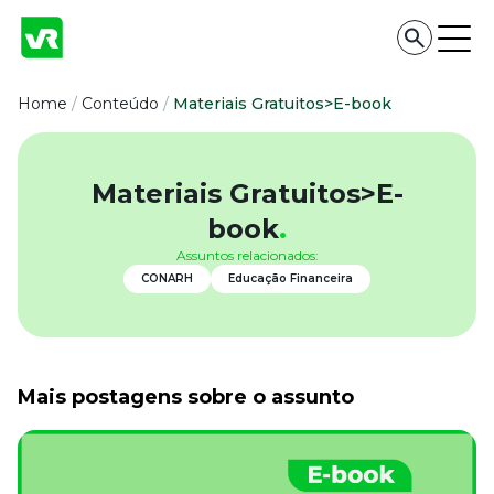
Conteúdo
Home
/
Conteúdo
/
Materiais Gratuitos>E-book
Conteúdo
Materiais Gratuitos>E-
Todas as categorias
book
.
Confira nossos conteúdos
Assuntos relacionados:
Empreendedorismo
CONARH
Educação Financeira
Impulsione o seu negócio
Legislação
Fique por dentro da lei
Pessoas e Cultura
Aprimore a cultura organizacional
Mais postagens sobre o assunto
Educação Financeira
Saiba como gerenciar o seu dinheiro
Para o Trabalhador