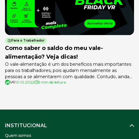
Para o Trabalhador
Como saber o saldo do meu vale-
alimentação? Veja dicas!
O vale-alimentação é um dos benefícios mais importantes
para os trabalhadores, pois ajudam mensalmente as
pessoas a se alimentarem com qualidade. Contudo, ainda
VR
10.10.2022
5 min de leitura
há certas dúvidas quanto ao uso do auxílio, a exemplo de
“como saber o saldo do meu vale-alimentação?”. É muito
importante conhecer o saldo do vale-alimentação para o
planejamento financeiro do mês. […]
INSTITUCIONAL
Quem somos