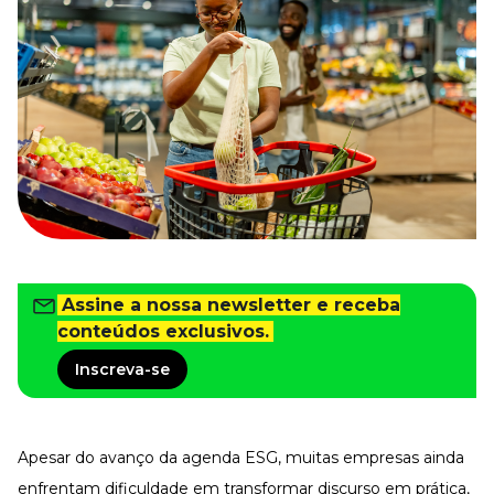
Tudo para facilitar a rotina
Imprensa
VR na Imprensa
Cursos
Cursos
Todos os Cursos
Explore o nosso acervo
Departamento Pessoal
Para simplificar os processos
Assine a nossa newsletter e receba
Gestão de Empresas e Negócios
conteúdos exclusivos.
Eleve os resultados da organização
Inscreva-se
Gestão de Pessoas e Liderança
Capacitação com especialistas
Recursos Humanos
Fortaleça a cultura organizacional
Apesar do avanço da agenda ESG, muitas empresas ainda
Treinamento de Produto
enfrentam dificuldade em transformar discurso em prática,