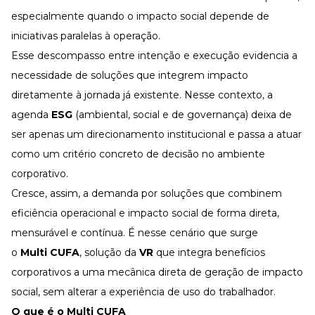
Desenvolva a sua equipe
especialmente quando o impacto social depende de
Materiais Gratuitos
iniciativas paralelas à operação.
Materiais Gratuitos
Esse descompasso entre intenção e execução evidencia a
necessidade de soluções que integrem impacto
diretamente à jornada já existente. Nesse contexto, a
Todos os Materiais Gratuitos
agenda
ESG
(ambiental, social e de governança) deixa de
Confira nossos materiais
ser apenas um direcionamento institucional e passa a atuar
E-book
Aprofunde seu conhecimento
como um critério concreto de decisão no ambiente
Ferramentas e Templates
corporativo.
Para agilizar o seu trabalho
Cresce, assim, a demanda por soluções que combinem
Infográfico
eficiência operacional e impacto social de forma direta,
Conteúdo prático e rápido
mensurável e contínua. É nesse cenário que surge
Kits
Materiais centralizados
o
Multi CUFA
, solução da
VR
que integra benefícios
corporativos a uma mecânica direta de geração de impacto
Lives
social, sem alterar a experiência de uso do trabalhador.
Newsletters
O que é o Multi CUFA