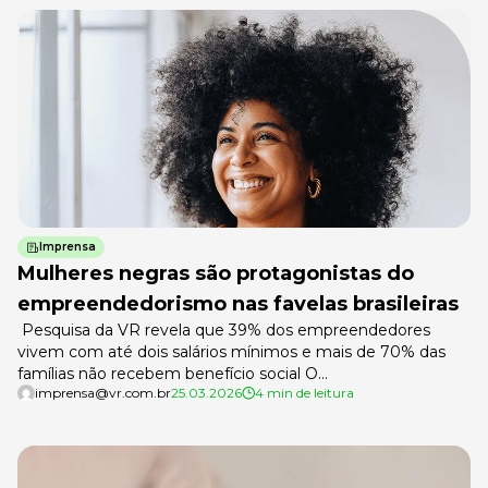
Imprensa
Mulheres negras são protagonistas do
empreendedorismo nas favelas brasileiras
Pesquisa da VR revela que 39% dos empreendedores
vivem com até dois salários mínimos e mais de 70% das
famílias não recebem benefício social O
imprensa@vr.com.br
25.03.2026
4 min de leitura
empreendedorismo nas favelas brasileiras tem rosto,
gênero e cor. Pesquisa encomendada pela VR ao
Instituto Data Favela revela que as mulheres negras estão
na linha de frente da geração de renda e autonomia
econômica nas periferias. O levantamento […]