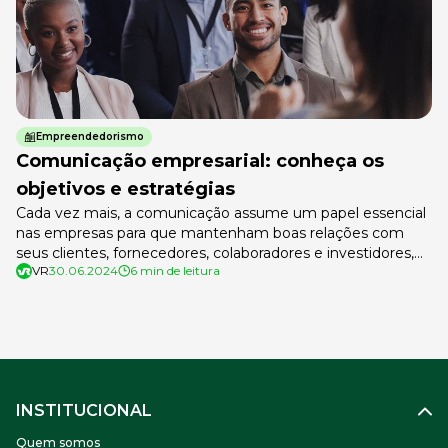
Empreendedorismo
Comunicação empresarial: conheça os
objetivos e estratégias
Cada vez mais, a comunicação assume um papel essencial
nas empresas para que mantenham boas relações com
seus clientes, fornecedores, colaboradores e investidores,
VR
30.06.2024
6 min de leitura
além do público em geral. O objetivo da comunicação é
sempre um só: transmitir a mensagem para um ou mais
públicos. As estratégias e os objetivos que serão usados
para fazer essa […]
INSTITUCIONAL
Quem somos