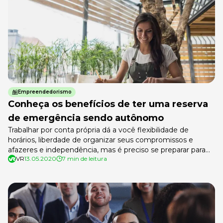
Empreendedorismo
Conheça os benefícios de ter uma reserva
de emergência sendo autônomo
Trabalhar por conta própria dá a você flexibilidade de
horários, liberdade de organizar seus compromissos e
afazeres e independência, mas é preciso se preparar para
VR
13.05.2020
7 min de leitura
períodos incertos. Por isso, que tal saber um pouco mais
sobre a reserva de emergência para os autônomos? Como
seus ganhos podem variar de um mês para o outro e, […]