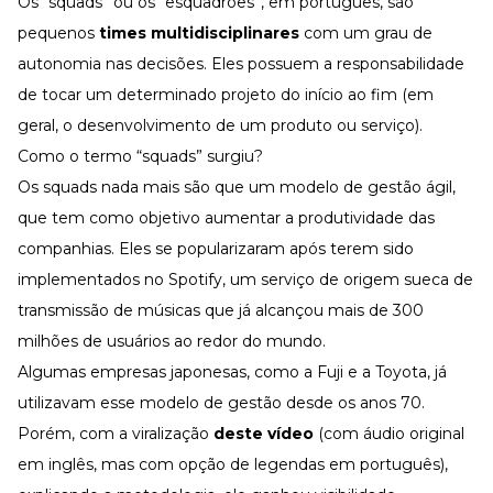
Os “squads” ou os “esquadrões”, em português, são
Desenvolva a sua equipe
pequenos
times multidisciplinares
com um grau de
Materiais Gratuitos
autonomia nas decisões. Eles possuem a responsabilidade
Materiais Gratuitos
de tocar um determinado projeto do início ao fim (em
geral, o desenvolvimento de um produto ou serviço).
Como o termo “squads” surgiu?
Todos os Materiais Gratuitos
Confira nossos materiais
Os squads nada mais são que um modelo de gestão ágil,
que tem como objetivo aumentar a produtividade das
E-book
Aprofunde seu conhecimento
companhias. Eles se popularizaram após terem sido
Ferramentas e Templates
implementados no Spotify, um serviço de origem sueca de
Para agilizar o seu trabalho
transmissão de músicas que já alcançou mais de 300
Infográfico
Conteúdo prático e rápido
milhões de usuários ao redor do mundo.
Algumas empresas japonesas, como a Fuji e a Toyota, já
Kits
Materiais centralizados
utilizavam esse modelo de gestão desde os anos 70.
Lives
Porém, com a viralização
deste vídeo
(com áudio original
em inglês, mas com opção de legendas em português),
Newsletters