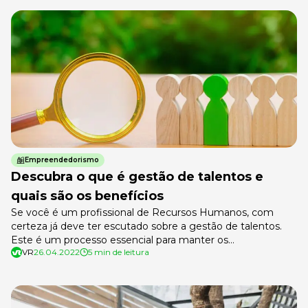
Empreendedorismo
Descubra o que é gestão de talentos e
quais são os benefícios
Se você é um profissional de Recursos Humanos, com
certeza já deve ter escutado sobre a gestão de talentos.
Este é um processo essencial para manter os
VR
26.04.2022
5 min de leitura
colaboradores engajados e incentivados, fortalecendo o
relacionamento deles com a empresa e visando o
crescimento de todos em conjunto. Porém, antes de
adentrarmos neste tipo de gestão, é […]