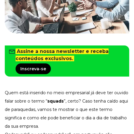
Tudo para facilitar a rotina
Imprensa
VR na Imprensa
Cursos
Cursos
Assine a nossa newsletter e receba
conteúdos exclusivos.
Todos os Cursos
Explore o nosso acervo
Inscreva-se
Departamento Pessoal
Para simplificar os processos
Gestão de Empresas e Negócios
Eleve os resultados da organização
Quem está inserido no meio empresarial já deve ter ouvido
falar sobre o termo “
squads
”, certo? Caso tenha caído aqui
Gestão de Pessoas e Liderança
Capacitação com especialistas
de paraquedas, vamos te mostrar o que este termo
Recursos Humanos
significa e como ele pode beneficiar o dia a dia de trabalho
Fortaleça a cultura organizacional
da sua empresa.
Treinamento de Produto