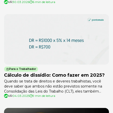
VR
30.03.2026
6 min de leitura
Para o Trabalhador
Cálculo de dissídio: Como fazer em 2025?
Quando se trata de direitos e deveres trabalhistas, você
deve saber que ambos não estão previstos somente na
Consolidação das Leis do Trabalho (CLT), eles também
VR
04.03.2025
9 min de leitura
podem ser determinados por convenções coletivas e
acordos firmados entre a empresa e o sindicato que
representa os colaboradores. O cálculo de dissídio pode
estar previsto nestes instrumentos. Anualmente, […]