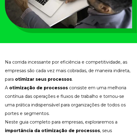
Tudo para facilitar a rotina
Imprensa
VR na Imprensa
Cursos
Cursos
Todos os Cursos
Na corrida incessante por eficiência e competitividade, as
Explore o nosso acervo
empresas são cada vez mais cobradas, de maneira indireta,
Departamento Pessoal
para
otimizar seus processos
.
Para simplificar os processos
A
otimização de processos
consiste em uma melhoria
Gestão de Empresas e Negócios
Eleve os resultados da organização
contínua das operações e fluxos de trabalho e tornou-se
uma prática indispensável para organizações de todos os
Gestão de Pessoas e Liderança
Capacitação com especialistas
portes e segmentos.
Recursos Humanos
Neste guia completo para empresas, exploraremos a
Fortaleça a cultura organizacional
importância da otimização de processos
, seus
Treinamento de Produto