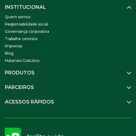
INSTITUCIONAL
Quem somos
Responsabilidade social
Governança corporativa
Trabalhe conosco
Imprensa
Blog
Materiais Gratuitos
PRODUTOS
Gestão de Pessoas
PARCEIROS
Benefícios
Mobilidade
Empresa Parceira
ACESSOS RÁPIDOS
Soluções Financeiras
Parceiro VR
SuperPortal VR
Aceitar VR
Sou trabalhador
Compre Online
APP VR Estabelecimentos
Sou empresa
Cadastro para Adquirentes
Sou estabelecimento
FAQ