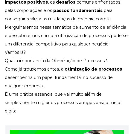
Desenvolva a sua equipe
impactos positivos
, os
desafios
comuns enfrentados
pelas corporações e os
passos fundamentais
para
Materiais Gratuitos
conseguir realizar as mudanças de maneira correta.
Materiais Gratuitos
Mergulharemos nessa temática de aumento de eficiência
e descobriremos como a otimização de processos pode ser
um diferencial competitivo para qualquer negócio.
Todos os Materiais Gratuitos
Confira nossos materiais
Vamos lá?
E-book
Qual a importância da Otimização de Processos?
Aprofunde seu conhecimento
Como já trouxemos antes, a
otimização de processos
Ferramentas e Templates
desempenha um papel fundamental no sucesso de
Para agilizar o seu trabalho
qualquer empresa.
Infográfico
Conteúdo prático e rápido
É uma prática essencial que vai muito além de
simplesmente migrar os processos antigos para o meio
Kits
Materiais centralizados
digital.
Lives
Newsletters