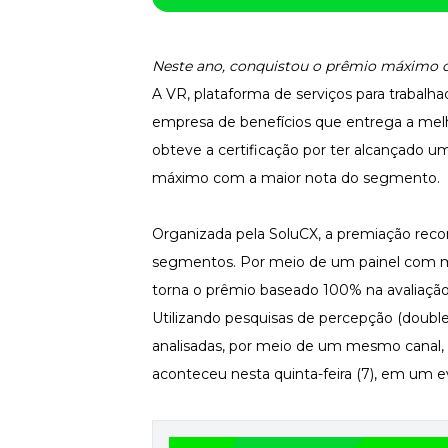
Saiba como gerenciar o seu dinheiro
Para o Trabalhador
Tudo para facilitar a rotina
Neste ano, conquistou o prêmio máximo 
A VR, plataforma de serviços para trabal
Imprensa
VR na Imprensa
empresa de benefícios que entrega a melho
Cursos
obteve a certificação por ter alcançado 
máximo com a maior nota do segmento.
Cursos
Organizada pela SoluCX, a premiação reco
Todos os Cursos
segmentos. Por meio de um painel com ma
Explore o nosso acervo
torna o prêmio baseado 100% na avaliação 
Departamento Pessoal
Para simplificar os processos
Utilizando pesquisas de percepção (doubl
analisadas, por meio de um mesmo canal, p
Gestão de Empresas e Negócios
Eleve os resultados da organização
aconteceu nesta quinta-feira (7), em um 
Gestão de Pessoas e Liderança
Capacitação com especialistas
Recursos Humanos