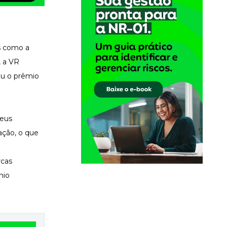
ds como a
, a VR
ou o prêmio
seus
ação, o que
rcas
mio