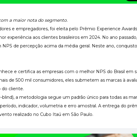
com a maior nota do segmento.
hadores e empregadores, foi eleita pelo Prêmio Experience Awar
r experiência aos clientes brasileiros em 2024. No ano passado
um NPS de percepção acima da média geral. Neste ano, conquist
nhece e certifica as empresas com o melhor NPS do Brasil em 
is de 500 mil consumidores, eles submetem as marcas à avali
do cliente.
e-blind), a metodologia segue um padrão único para todas as ma
eríodo, indicador, volumetria e erro amostral. A entrega do prê
evento realizado no Cubo Itaú em São Paulo.