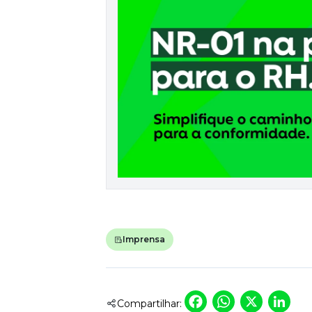
Fortaleça a cultura organizacional
Treinamento de Produto
Desenvolva a sua equipe
Materiais Gratuitos
Materiais Gratuitos
Todos os Materiais Gratuitos
Confira nossos materiais
E-book
Aprofunde seu conhecimento
Ferramentas e Templates
Para agilizar o seu trabalho
Imprensa
Infográfico
Conteúdo prático e rápido
Kits
Materiais centralizados
Faceboo
Whats
X
L
Compartilhar:
Lives