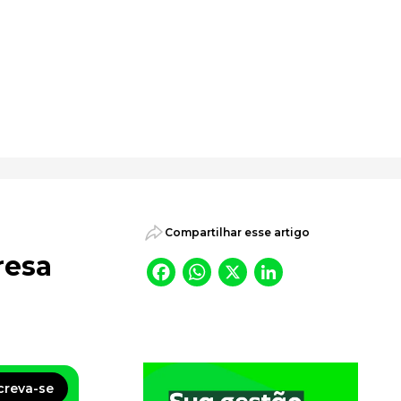
psicossociais.
Compartilhar esse artigo
resa
Facebook
WhatsApp
X
LinkedI
creva-se