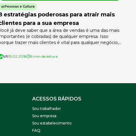
Pessoas e Cultura
8 estratégias poderosas para atrair mais
clientes para a sua empresa
Você já deve saber que a área de vendas é uma das mais
importantes (e cobradas) de qualquer empresa. Isso
porque trazer mais clientes é vital para qualquer negócio,
principalmente em mercados onde a concorrência é
maior — aqui, o número de clientes pode determinar se a
VR
15.02.2018
6 min de leitura
empresa continua ou não suas atividades. Atrair clientes
[…]
ACESSOS RÁPIDOS
Sou trabalhador
Sou empresa
Sou estabelecimento
FAQ