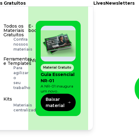
s Gratuitos
Lives
Newsletters
Todos os
E-
Materiais
book
Gratuitos
Aprofunde
Confira
seu
nossos
conhecimento
materiais
Ferramentas
Infográfico
e Templates
Conteúdo
Material Gratuito
Para
prático
agilizar
Guia Essencial
e
o
NR-01
rápido
seu
A NR-01 inaugura
trabalho
um novo
momento na
Kits
Baixar
prevenção de riscos:
material
Materiais
agora, além dos
centralizados
fatores físicos e
operacionais, as
empresas precisam
olhar também
para os riscos
organizacionais e