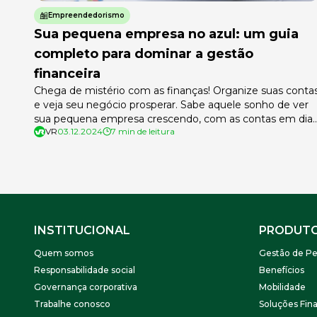
Empreendedorismo
Sua pequena empresa no azul: um guia
completo para dominar a gestão
financeira
Chega de mistério com as finanças! Organize suas conta
e veja seu negócio prosperar. Sabe aquele sonho de ver
sua pequena empresa crescendo, com as contas em dia
VR
03.12.2024
7 min de leitura
e você tranquilo para tomar decisões importantes? A
gestão financeira é o caminho para transformar esse
sonho em realidade! Pode parecer complicado, mas
acredite: dominar as finanças […]
INSTITUCIONAL
PRODUT
Quem somos
Gestão de Pe
Responsabilidade social
Benefícios
Governança corporativa
Mobilidade
Trabalhe conosco
Soluções Fina