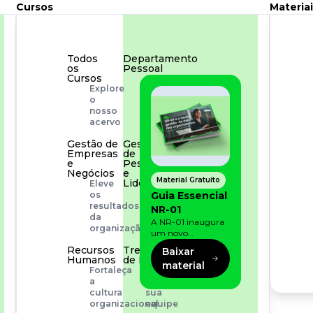
Cursos
Materiai
Todos
Departamento
os
Pessoal
Cursos
Para
Explore
simplificar
o
os
nosso
processos
acervo
Gestão de
Gestão
Empresas
de
e
Pessoas
Negócios
e
Material Gratuito
Liderança
Eleve
Capacitação
Guia Essencial
os
com
resultados
NR-01
especialistas
da
A NR-01 inaugura
organização
um novo
momento na
Recursos
Treinamento
Baixar
prevenção de riscos:
Humanos
de Produto
material
agora, além dos
Fortaleça
Desenvolva
fatores físicos e
a
a
operacionais, as
cultura
sua
empresas precisam
organizacional
equipe
olhar também