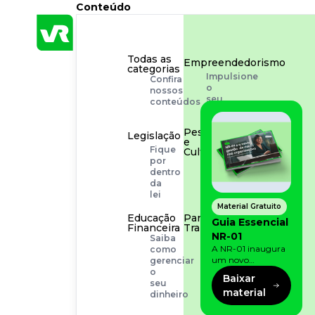
Conteúdo
Todas as
Empreendedorismo
categorias
Impulsione
Confira
o
nossos
seu
conteúdos
negócio
Pessoas
Legislação
e
Fique
Cultura
por
Aprimore
dentro
a
da
cultura
lei
organizacional
Material Gratuito
Educação
Para o
Guia Essencial
Financeira
Trabalhador
NR-01
Saiba
Tudo
A NR-01 inaugura
como
para
um novo
gerenciar
facilitar
momento na
o
a
Baixar
prevenção de riscos:
seu
rotina
material
agora, além dos
dinheiro
fatores físicos e