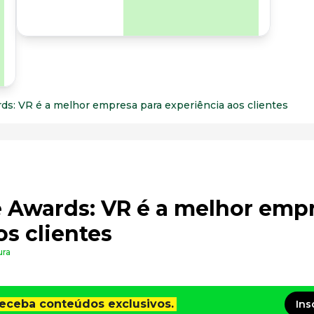
para os riscos
organizacionais e
psicossociais.
s: VR é a melhor empresa para experiência aos clientes
 Awards: VR é a melhor emp
os clientes
ura
receba conteúdos exclusivos.
Ins