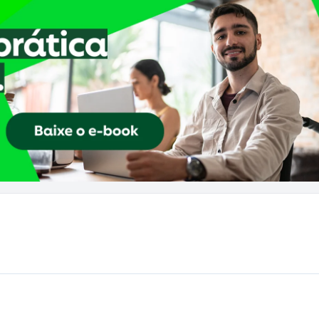
k
App
inkedIn