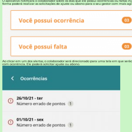
O aplicativo notificará o colaborador sobre os dias que ele possui ocorrências ou faltas inj
forma poderá realizar as solicitações de ajuste ou abono para o seu gestor com mais agi
Ao clicar em um dos alertas, o colaborador será direcionado para uma tela em que serão
com ocorrência. Ele poderá solicitar ajuste ou abono.