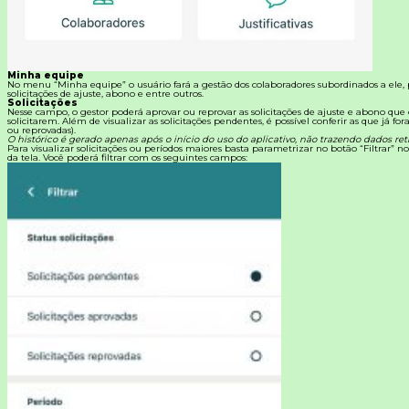
Minha equipe
No menu “Minha equipe” o usuário fará a gestão dos colaboradores subordinados a ele
solicitações de ajuste, abono e entre outros.
Solicitações
Nesse campo, o gestor poderá aprovar ou reprovar as solicitações de ajuste e abono que
solicitarem.
Além de visualizar as solicitações pendentes, é possível conferir as que já fo
ou reprovadas).
O histórico é gerado apenas após o início do uso do aplicativo, não trazendo dados retr
Para visualizar solicitações ou períodos maiores basta parametrizar no botão “Filtrar” no
da tela. Você poderá filtrar com os seguintes campos: