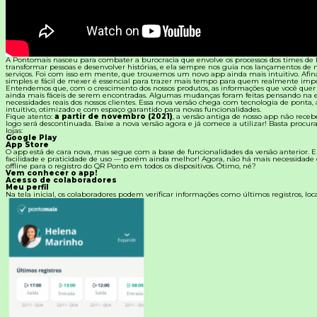
Materiais Gratuitos
Todos os Materiais Gratuitos
A Pontomais nasceu para combater a burocracia que envolve os processos dos times de 
Confira nossos materiais
transformar pessoas e desenvolver histórias, e ela sempre nos guia nos lançamentos de 
serviços. Foi com isso em mente, que trouxemos um novo app ainda mais intuitivo. Afina
simples e fácil de mexer é essencial para trazer mais tempo para quem realmente impo
E-book
Entendemos que, com o crescimento dos nossos produtos, as informações que você quer 
Aprofunde seu conhecimento
ainda mais fáceis de serem encontradas. Algumas mudanças foram feitas pensando na e
necessidades reais dos nossos clientes. Essa nova versão chega com tecnologia de ponta, 
intuitivo, otimizado e com espaço garantido para novas funcionalidades.
Fique atento:
a partir de novembro (2021)
, a versão antiga de nosso app não receb
Ferramentas e Templates
logo será descontinuada. Baixe a nova versão agora e já comece a utilizar! Basta procu
Para agilizar o seu trabalho
lojas:
Google Play
App Store
Infográfico
O app está de cara nova, mas segue com a base de funcionalidades da versão anterior.
Conteúdo prático e rápido
facilidade e praticidade de uso — porém ainda melhor! Agora, não há mais necessidade
offline para o registro do QR Ponto em todos os dispositivos. Ótimo, né?
Vem conhecer o app!
Kits
Acesso de colaboradores
Materiais centralizados
Meu perfil
Na tela inicial, os colaboradores podem verificar informações como últimos registros, loca
Lives
Newsletters