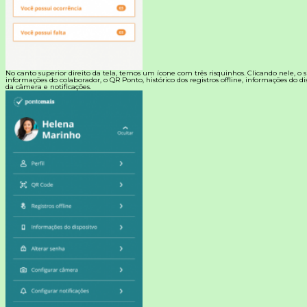
No canto superior direito da tela, temos um ícone com três risquinhos. Clicando nele, o s
informações do colaborador, o QR Ponto, histórico dos registros offline, informações do di
da câmera e notificações.