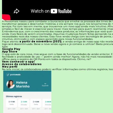
Materiais Gratuitos
Todos os Materiais Gratuitos
A Pontomais nasceu para combater a burocracia que envolve os processos dos times de 
Confira nossos materiais
transformar pessoas e desenvolver histórias, e ela sempre nos guia nos lançamentos de 
serviços. Foi com isso em mente, que trouxemos um novo app ainda mais intuitivo. Afina
simples e fácil de mexer é essencial para trazer mais tempo para quem realmente impo
E-book
Entendemos que, com o crescimento dos nossos produtos, as informações que você quer 
Aprofunde seu conhecimento
ainda mais fáceis de serem encontradas. Algumas mudanças foram feitas pensando na e
necessidades reais dos nossos clientes. Essa nova versão chega com tecnologia de ponta, 
intuitivo, otimizado e com espaço garantido para novas funcionalidades.
Fique atento:
a partir de novembro (2021)
, a versão antiga de nosso app não receb
Ferramentas e Templates
logo será descontinuada. Baixe a nova versão agora e já comece a utilizar! Basta procu
Para agilizar o seu trabalho
lojas:
Google Play
App Store
Infográfico
O app está de cara nova, mas segue com a base de funcionalidades da versão anterior.
Conteúdo prático e rápido
facilidade e praticidade de uso — porém ainda melhor! Agora, não há mais necessidade
offline para o registro do QR Ponto em todos os dispositivos. Ótimo, né?
Vem conhecer o app!
Kits
Acesso de colaboradores
Materiais centralizados
Meu perfil
Na tela inicial, os colaboradores podem verificar informações como últimos registros, loca
Lives
Newsletters