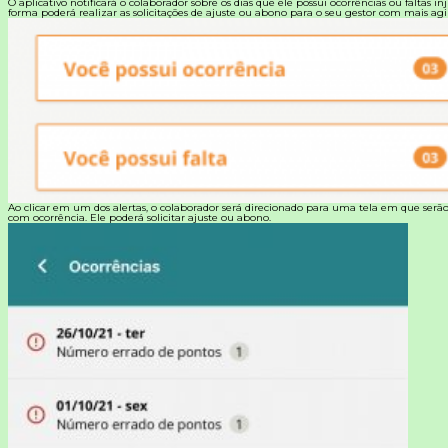
O aplicativo notificará o colaborador sobre os dias que ele possui ocorrências ou faltas inj
forma poderá realizar as solicitações de ajuste ou abono para o seu gestor com mais agi
Ao clicar em um dos alertas, o colaborador será direcionado para uma tela em que serão
com ocorrência. Ele poderá solicitar ajuste ou abono.