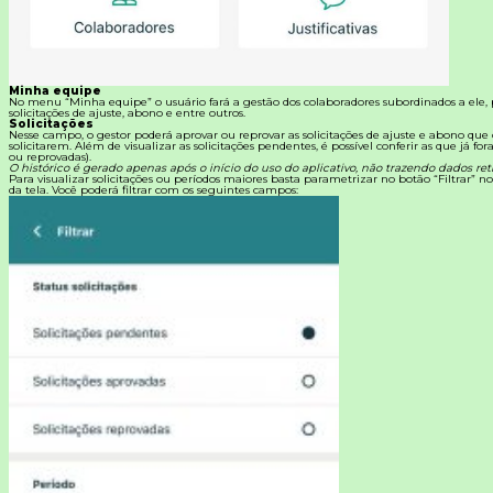
Minha equipe
No menu “Minha equipe” o usuário fará a gestão dos colaboradores subordinados a ele
solicitações de ajuste, abono e entre outros.
Solicitações
Nesse campo, o gestor poderá aprovar ou reprovar as solicitações de ajuste e abono que
solicitarem.
Além de visualizar as solicitações pendentes, é possível conferir as que já fo
ou reprovadas).
O histórico é gerado apenas após o início do uso do aplicativo, não trazendo dados retr
Para visualizar solicitações ou períodos maiores basta parametrizar no botão “Filtrar” no
da tela. Você poderá filtrar com os seguintes campos: