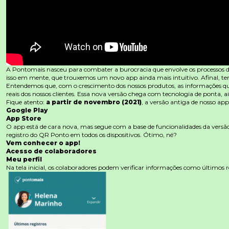
Materiais Gratuitos
Materiais Gratuitos
A Pontomais nasceu para combater a burocracia que envolve os processos dos
Todos os Materiais Gratuitos
Confira nossos materiais
isso em mente, que trouxemos um novo app ainda mais intuitivo. Afinal, ter
Entendemos que, com o crescimento dos nossos produtos, as informações que
E-book
reais dos nossos clientes. Essa nova versão chega com tecnologia de ponta, 
Aprofunde seu conhecimento
Fique atento:
a partir de novembro (2021)
, a versão antiga de nosso ap
Google Play
Ferramentas e Templates
App Store
Para agilizar o seu trabalho
O app está de cara nova, mas segue com a base de funcionalidades da versão
registro do QR Ponto em todos os dispositivos. Ótimo, né?
Infográfico
Vem conhecer o app!
Conteúdo prático e rápido
Acesso de colaboradores
Meu perfil
Kits
Materiais centralizados
Na tela inicial, os colaboradores podem verificar informações como últimos re
Lives
Newsletters