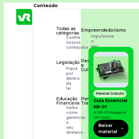
Conteúdo
Todas as
Empreendedorismo
categorias
Impulsione
Confira
o
nossos
seu
conteúdos
negócio
Pessoas
Legislação
e
Fique
Cultura
por
Aprimore
dentro
a
da
cultura
lei
organizacional
Material Gratuito
Educação
Para o
Guia Essencial
Financeira
Trabalhador
NR-01
Saiba
Tudo
A NR-01 inaugura
como
para
um novo
gerenciar
facilitar
momento na
o
a
Baixar
prevenção de riscos:
seu
rotina
material
agora, além dos
dinheiro
fatores físicos e