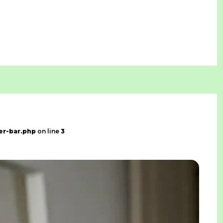
psicossociais.
er-bar.php
on line
3