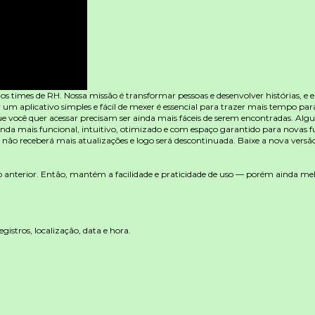
 times de RH. Nossa missão é transformar pessoas e desenvolver histórias, e e
 um aplicativo simples e fácil de mexer é essencial para trazer mais tempo p
 você quer acessar precisam ser ainda mais fáceis de serem encontradas. Alg
ainda mais funcional, intuitivo, otimizado e com espaço garantido para novas f
p não receberá mais atualizações e logo será descontinuada. Baixe a nova versão
 anterior. Então, mantém a facilidade e praticidade de uso — porém ainda mel
gistros, localização, data e hora.