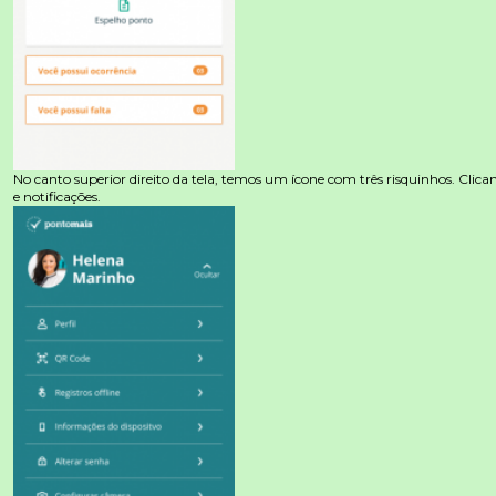
No canto superior direito da tela, temos um ícone com três risquinhos. Clican
e notificações.