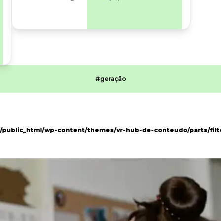
olhar também
para os riscos
organizacionais e
psicossociais.
#geração
public_html/wp-content/themes/vr-hub-de-conteudo/parts/filt