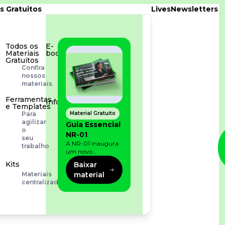
s Gratuitos
Lives
Newsletters
Todos os
E-
Materiais
book
Gratuitos
Aprofunde
Confira
seu
nossos
conhecimento
materiais
Ferramentas
Infográfico
e Templates
Conteúdo
Material Gratuito
Para
prático
agilizar
Guia Essencial
e
o
NR-01
rápido
seu
A NR-01 inaugura
trabalho
um novo
momento na
Kits
Baixar
prevenção de riscos:
material
Materiais
agora, além dos
centralizados
fatores físicos e
operacionais, as
empresas precisam
olhar também
para os riscos
organizacionais e