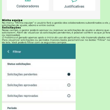
Minha equipe
No menu “Minha equipe” o usuário fará a gestão dos colaboradores subordinados a ele
solicitações de ajuste, abono e entre outros.
Solicitações
Nesse campo, o gestor poderá aprovar ou reprovar as solicitações de ajuste e abono que
solicitarem.
Além de visualizar as solicitações pendentes, é possível conferir as que já fo
ou reprovadas).
O histórico é gerado apenas após o início do uso do aplicativo, não trazendo dados retr
Para visualizar solicitações ou períodos maiores basta parametrizar no botão “Filtrar” no
da tela. Você poderá filtrar com os seguintes campos: