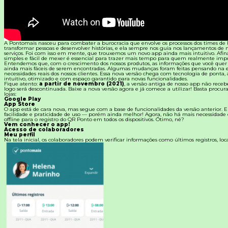
Materiais Gratuitos
Todos os Materiais Gratuitos
A Pontomais nasceu para combater a burocracia que envolve os processos dos times de 
Confira nossos materiais
transformar pessoas e desenvolver histórias, e ela sempre nos guia nos lançamentos de 
serviços. Foi com isso em mente, que trouxemos um novo app ainda mais intuitivo. Afina
simples e fácil de mexer é essencial para trazer mais tempo para quem realmente impo
E-book
Entendemos que, com o crescimento dos nossos produtos, as informações que você quer 
Aprofunde seu conhecimento
ainda mais fáceis de serem encontradas. Algumas mudanças foram feitas pensando na e
necessidades reais dos nossos clientes. Essa nova versão chega com tecnologia de ponta, 
intuitivo, otimizado e com espaço garantido para novas funcionalidades.
Fique atento:
a partir de novembro (2021)
, a versão antiga de nosso app não receb
Ferramentas e Templates
logo será descontinuada. Baixe a nova versão agora e já comece a utilizar! Basta procu
Para agilizar o seu trabalho
lojas:
Google Play
App Store
Infográfico
O app está de cara nova, mas segue com a base de funcionalidades da versão anterior.
Conteúdo prático e rápido
facilidade e praticidade de uso — porém ainda melhor! Agora, não há mais necessidade
offline para o registro do QR Ponto em todos os dispositivos. Ótimo, né?
Vem conhecer o app!
Kits
Acesso de colaboradores
Materiais centralizados
Meu perfil
Na tela inicial, os colaboradores podem verificar informações como últimos registros, loca
Lives
Newsletters