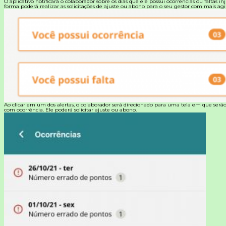
O aplicativo notificará o colaborador sobre os dias que ele possui ocorrências ou faltas inj
forma poderá realizar as solicitações de ajuste ou abono para o seu gestor com mais agi
Ao clicar em um dos alertas, o colaborador será direcionado para uma tela em que serão
com ocorrência. Ele poderá solicitar ajuste ou abono.