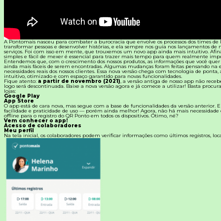
Materiais Gratuitos
Todos os Materiais Gratuitos
A Pontomais nasceu para combater a burocracia que envolve os processos dos times de 
Confira nossos materiais
transformar pessoas e desenvolver histórias, e ela sempre nos guia nos lançamentos de 
serviços. Foi com isso em mente, que trouxemos um novo app ainda mais intuitivo. Afina
simples e fácil de mexer é essencial para trazer mais tempo para quem realmente impo
E-book
Entendemos que, com o crescimento dos nossos produtos, as informações que você quer 
Aprofunde seu conhecimento
ainda mais fáceis de serem encontradas. Algumas mudanças foram feitas pensando na e
necessidades reais dos nossos clientes. Essa nova versão chega com tecnologia de ponta, 
intuitivo, otimizado e com espaço garantido para novas funcionalidades.
Fique atento:
a partir de novembro (2021)
, a versão antiga de nosso app não receb
Ferramentas e Templates
logo será descontinuada. Baixe a nova versão agora e já comece a utilizar! Basta procu
Para agilizar o seu trabalho
lojas:
Google Play
App Store
Infográfico
O app está de cara nova, mas segue com a base de funcionalidades da versão anterior.
Conteúdo prático e rápido
facilidade e praticidade de uso — porém ainda melhor! Agora, não há mais necessidade
offline para o registro do QR Ponto em todos os dispositivos. Ótimo, né?
Vem conhecer o app!
Kits
Acesso de colaboradores
Materiais centralizados
Meu perfil
Na tela inicial, os colaboradores podem verificar informações como últimos registros, loca
Lives
Newsletters