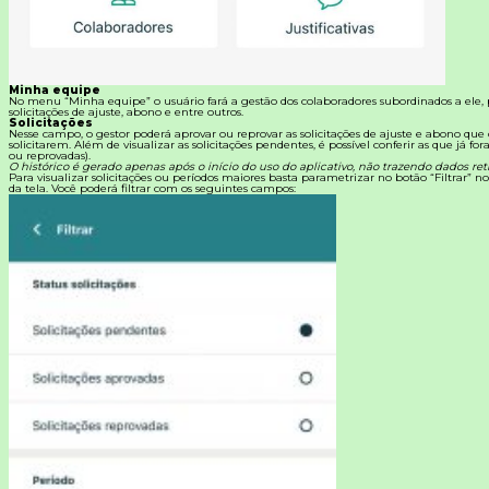
Minha equipe
No menu “Minha equipe” o usuário fará a gestão dos colaboradores subordinados a ele
solicitações de ajuste, abono e entre outros.
Solicitações
Nesse campo, o gestor poderá aprovar ou reprovar as solicitações de ajuste e abono que
solicitarem.
Além de visualizar as solicitações pendentes, é possível conferir as que já fo
ou reprovadas).
O histórico é gerado apenas após o início do uso do aplicativo, não trazendo dados retr
Para visualizar solicitações ou períodos maiores basta parametrizar no botão “Filtrar” no
da tela. Você poderá filtrar com os seguintes campos: