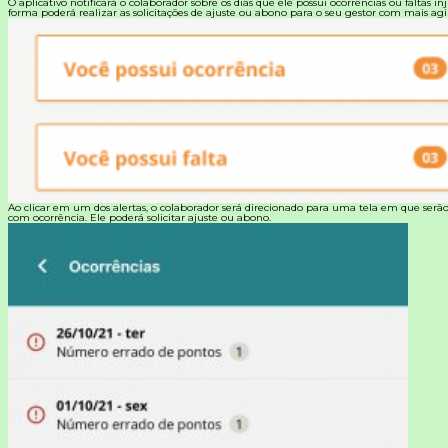
O aplicativo notificará o colaborador sobre os dias que ele possui ocorrências ou faltas inj
forma poderá realizar as solicitações de ajuste ou abono para o seu gestor com mais agi
Ao clicar em um dos alertas, o colaborador será direcionado para uma tela em que serão
com ocorrência. Ele poderá solicitar ajuste ou abono.