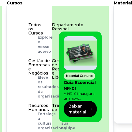
Cursos
Materiai
Todos
Departamento
os
Pessoal
Cursos
Para
Explore
simplificar
o
os
nosso
processos
acervo
Gestão de
Gestão
Empresas
de
e
Pessoas
Negócios
e
Material Gratuito
Liderança
Eleve
Capacitação
Guia Essencial
os
com
resultados
NR-01
especialistas
da
A NR-01 inaugura
organização
um novo
momento na
Recursos
Treinamento
Baixar
prevenção de riscos:
Humanos
de Produto
material
agora, além dos
Fortaleça
Desenvolva
fatores físicos e
a
a
operacionais, as
cultura
sua
empresas precisam
organizacional
equipe
olhar também