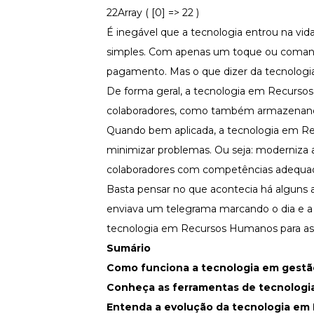
Fortaleça a cultura organizacional
22Array ( [0] => 22 )
É inegável que a tecnologia entrou na vida
Treinamento de Produto
Desenvolva a sua equipe
simples. Com apenas um toque ou comando
Materiais Gratuitos
pagamento. Mas o que dizer da tecnolo
De forma geral, a tecnologia em Recursos
Materiais Gratuitos
colaboradores, como também armazenand
Quando bem aplicada, a tecnologia em Rec
Todos os Materiais Gratuitos
minimizar problemas. Ou seja: moderniza a
Confira nossos materiais
colaboradores com competências adequad
E-book
Aprofunde seu conhecimento
Basta pensar no que acontecia há alguns
enviava um telegrama marcando o dia e a 
Ferramentas e Templates
Para agilizar o seu trabalho
tecnologia em Recursos Humanos para as
Infográfico
Sumário
Conteúdo prático e rápido
Como funciona a tecnologia em gest
Kits
Conheça as ferramentas de tecnologi
Materiais centralizados
Entenda a evolução da tecnologia em
Lives