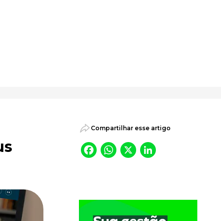
psicossociais.
Compartilhar esse artigo
us
Facebook
WhatsApp
X
LinkedI