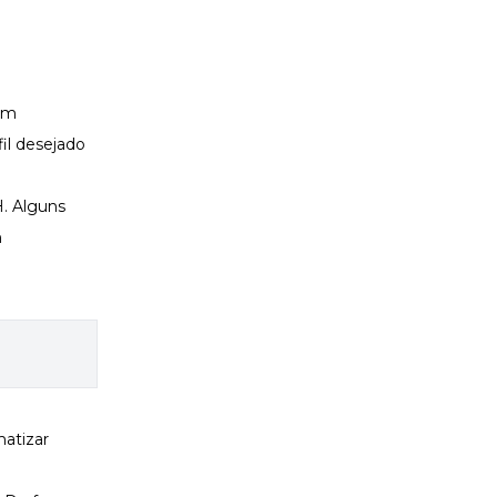
com
il desejado
H. Alguns
m
atizar
m