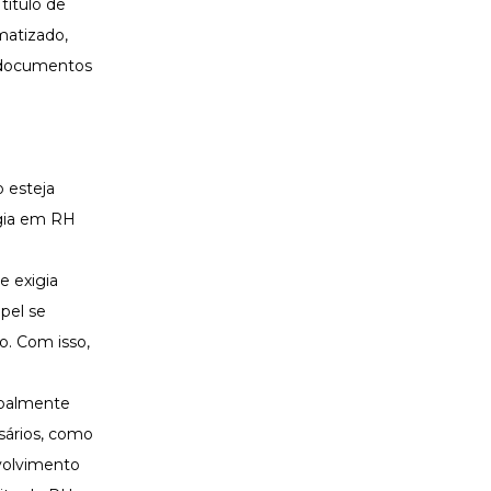
título de
matizado,
e documentos
 esteja
ogia em RH
e exigia
pel se
o. Com isso,
ipalmente
sários, como
volvimento