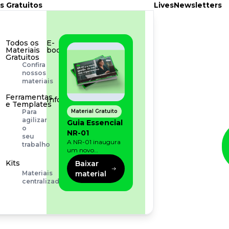
s Gratuitos
Lives
Newsletters
Todos os
E-
Materiais
book
Gratuitos
Aprofunde
Confira
seu
nossos
conhecimento
materiais
Ferramentas
Infográfico
e Templates
Conteúdo
Material Gratuito
Para
prático
agilizar
Guia Essencial
e
o
NR-01
rápido
seu
A NR-01 inaugura
trabalho
um novo
momento na
Kits
Baixar
prevenção de riscos:
material
Materiais
agora, além dos
centralizados
fatores físicos e
operacionais, as
empresas precisam
olhar também
para os riscos
organizacionais e