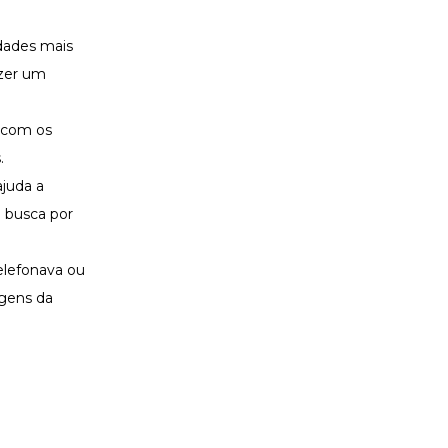
idades mais
azer um
o com os
.
juda a
a busca por
elefonava ou
agens da