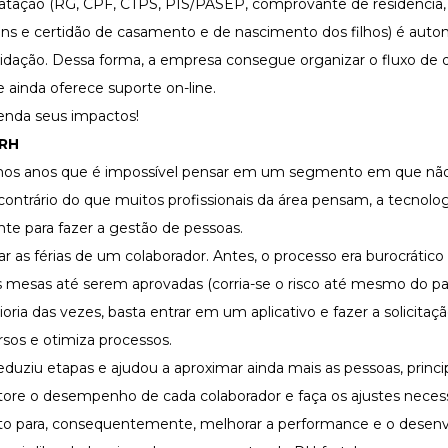
tação (RG, CPF, CTPS, PIS/PASEP, comprovante de residência, 
omens e certidão de casamento e de nascimento dos filhos) é auto
idação. Dessa forma, a empresa consegue organizar o fluxo d
 ainda oferece suporte on-line.
 RH
ltimos anos que é impossível pensar em um segmento em que não
contrário do que muitos profissionais da área pensam, a tecnol
te para fazer a gestão de pessoas.
 as férias de um colaborador. Antes, o processo era burocrático 
s mesas até serem aprovadas (corria-se o risco até mesmo do pa
ria das vezes, basta entrar em um aplicativo e fazer a solicitaçã
os e otimiza processos.
eduziu etapas e ajudou a aproximar ainda mais as pessoas, princ
ore o desempenho de cada colaborador e faça os ajustes neces
ento para, consequentemente, melhorar a performance e o desen