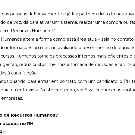
 das pessoas definitivamente e já faz parte do dia a dia nas ativ
 de voz, dá para ativar um sistema, realizar uma compra ou f
gia em Recursos Humanos?
 Humanos altera a forma como essa área atua – seja no contat
o informações ou mesmo avaliando o desempenho de equipes
ursos Humanos torna os processos internos mais eficientes e a
 gestão, reduz custos, melhora a tomada de decisões e facilita 
as à cada função.
 anos quando, para entrar em contato com um candidato, o RH t
hora da entrevista. Neste conteúdo, você vai conhecer as vant
 empresas.
ão de Recursos Humanos?
a usadas no RH
 RH