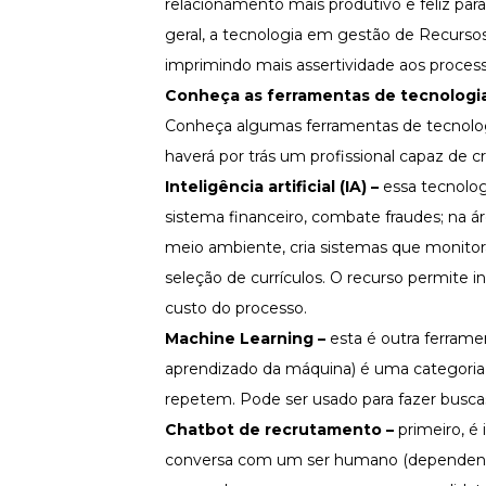
relacionamento mais produtivo e feliz par
geral, a tecnologia em gestão de Recurs
imprimindo mais assertividade aos process
Conheça as ferramentas de tecnologi
Conheça algumas ferramentas de tecnolog
haverá por trás um profissional capaz de cr
Inteligência artificial (IA) –
essa tecnolog
sistema financeiro, combate fraudes; na á
meio ambiente, cria sistemas que
monitora
seleção de currículos. O recurso permite
custo do processo.
Machine Learning –
esta é outra ferram
aprendizado da máquina) é uma categoria d
repetem. Pode ser usado para fazer buscas
Chatbot de recrutamento –
primeiro, é
conversa com um ser humano (dependendo 