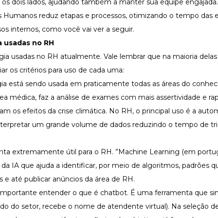
a os dois lados, ajudando também a
manter sua equipe engajada
os Humanos reduz etapas e processos, otimizando o tempo das 
os internos, como você vai ver a seguir.
a usadas no RH
ia usadas no RH atualmente. Vale lembrar que na maioria dela
iar os critérios para uso de cada uma:
ia está sendo usada em praticamente todas as áreas do conhe
rea médica, faz a análise de exames com mais assertividade e ra
m os efeitos da crise climática
. No RH, o principal uso é a aut
 interpretar um grande volume de dados reduzindo o tempo de t
enta extremamente útil para o RH. ”Machine Learning (em portu
a IA que ajuda a identificar, por meio de algoritmos, padrões q
 e até publicar anúncios da área de RH.
 importante entender o que é chatbot. É uma ferramenta que s
do setor, recebe o nome de atendente virtual). Na seleção d