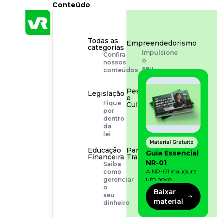
Conteúdo
Todas as
Empreendedorismo
categorias
Impulsione
Confira
o
nossos
seu
conteúdos
negócio
Pessoas
Legislação
e
Fique
Cultura
por
Aprimore
dentro
a
da
cultura
lei
organizacional
Material Gratuito
Educação
Para o
Guia Essencial
Financeira
Trabalhador
NR-01
Saiba
Tudo
A NR-01 inaugura
como
para
um novo
gerenciar
facilitar
momento na
o
a
Baixar
prevenção de riscos:
seu
rotina
material
agora, além dos
dinheiro
fatores físicos e