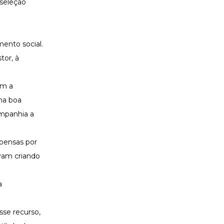
 seleção
ento social.
tor, à
om a
ma boa
mpanhia a
pensas por
avam criando
a
sse recurso,