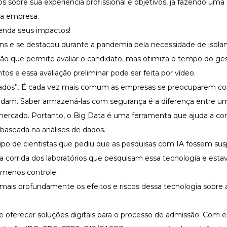
 sobre sua experiência profissional e objetivos, já fazendo uma
la empresa.
s e se destacou durante a pandemia pela necessidade de isolam
ão que permite avaliar o candidato, mas otimiza o tempo do ges
s e essa avaliação preliminar pode ser feita por vídeo.
dados”. É cada vez mais comum as empresas se preocuparem c
lidam. Saber armazená-las com segurança é a diferença entre u
cado. Portanto, o Big Data é uma ferramenta que ajuda a co
baseada na análises de dados.
rupo de cientistas que pediu que as
pesquisas com IA fossem sus
r a corrida dos laboratórios que pesquisam essa tecnologia e est
 menos controle.
 mais profundamente os efeitos e riscos dessa tecnologia sobre 
 oferecer soluções digitais para o processo de admissão. Com e