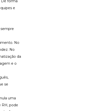
. De forma
equipes e
s sempre
cimento. No
pidez. No
omatização da
riagem e o
guês,
ue se
imula uma
e RH, pode