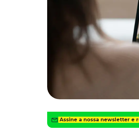
Saiba como gerenciar o seu dinheiro
Para o Trabalhador
Tudo para facilitar a rotina
Imprensa
VR na Imprensa
Cursos
Cursos
Todos os Cursos
Explore o nosso acervo
Departamento Pessoal
Para simplificar os processos
Gestão de Empresas e Negócios
Eleve os resultados da organização
Assine a nossa newsletter e 
Gestão de Pessoas e Liderança
Capacitação com especialistas
Recursos Humanos