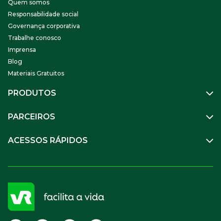
Quem somos
Responsabilidade social
Governança corporativa
Trabalhe conosco
Imprensa
Blog
Materiais Gratuitos
PRODUTOS
Gestão de Pessoas
PARCEIROS
Benefícios
Mobilidade
Empresa Parceira
ACESSOS RÁPIDOS
Soluções Financeiras
Parceiro VR
SuperPortal VR
Aceitar VR
Sou trabalhador
Compre Online
APP VR Estabelecimentos
Sou empresa
Cadastro para Adquirentes
Sou estabelecimento
FAQ
Termos de Uso