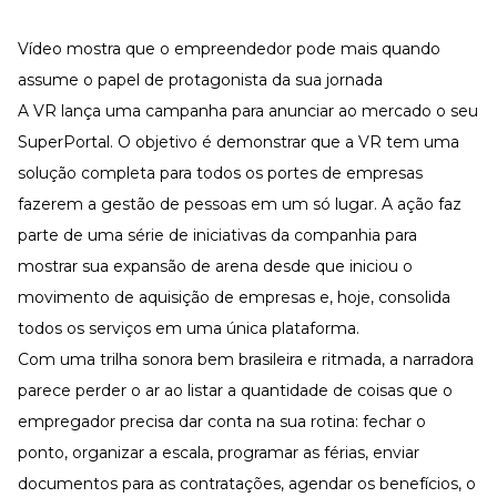
Desenvolva a sua equipe
Materiais Gratuitos
Vídeo mostra que o empreendedor pode mais quando
assume o papel de protagonista da sua jornada
Materiais Gratuitos
A VR lança uma
campanha
para anunciar ao mercado o seu
SuperPortal. O objetivo é demonstrar que a VR tem uma
Todos os Materiais Gratuitos
solução completa para todos os portes de empresas
Confira nossos materiais
fazerem a gestão de pessoas em um só lugar. A ação faz
E-book
parte de uma série de iniciativas da companhia para
Aprofunde seu conhecimento
mostrar sua expansão de arena desde que iniciou o
Ferramentas e Templates
Para agilizar o seu trabalho
movimento de aquisição de empresas e, hoje, consolida
Infográfico
todos os serviços em uma única plataforma.
Conteúdo prático e rápido
Com uma trilha sonora bem brasileira e ritmada, a narradora
Kits
parece perder o ar ao listar a quantidade de coisas que o
Materiais centralizados
empregador precisa dar conta na sua rotina: fechar o
Lives
ponto, organizar a escala, programar as férias, enviar
Newsletters
documentos para as contratações, agendar os benefícios, o