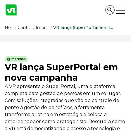
Conteúdo
Home
/
Conteúdo
/
Imprensa
/
VR lança SuperPortal em nova campanha
Conteúdo
Todas as categorias
Imprensa
Confira nossos conteúdos
VR lança SuperPortal em
Empreendedorismo
nova campanha
Impulsione o seu negócio
A VR apresenta o SuperPortal, uma plataforma
Legislação
Fique por dentro da lei
completa para gestão de pessoas em um só lugar.
Com soluções integradas que vão do controle de
Pessoas e Cultura
Aprimore a cultura organizacional
ponto à gestão de benefícios, a ferramenta
transforma a rotina em estratégia e coloca o
Educação Financeira
Saiba como gerenciar o seu dinheiro
empreendedor como protagonista. Descubra como
a VR está democratizando o acesso à tecnologia e
Para o Trabalhador