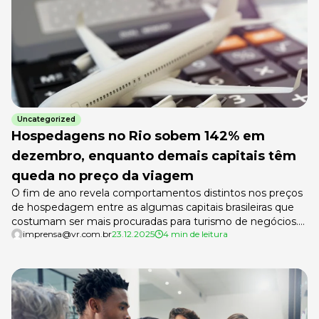
Uncategorized
Hospedagens no Rio sobem 142% em
dezembro, enquanto demais capitais têm
queda no preço da viagem
O fim de ano revela comportamentos distintos nos preços
de hospedagem entre as algumas capitais brasileiras que
costumam ser mais procuradas para turismo de negócios.
imprensa@vr.com.br
23.12.2025
4 min de leitura
Segundo levantamento da VExpenses, uma solução VR,
enquanto o Rio de Janeiro registra alta de até 142,7% nas
diárias entre novembro e janeiro, outras cidades como São
Paulo, Belo Horizonte, […]