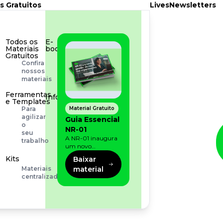
s Gratuitos
Lives
Newsletters
Todos os
E-
Materiais
book
Gratuitos
Aprofunde
Confira
seu
nossos
conhecimento
materiais
Ferramentas
Infográfico
e Templates
Conteúdo
Material Gratuito
Para
prático
agilizar
Guia Essencial
e
o
NR-01
rápido
seu
A NR-01 inaugura
trabalho
um novo
momento na
Kits
Baixar
prevenção de riscos:
material
Materiais
agora, além dos
centralizados
fatores físicos e
operacionais, as
empresas precisam
olhar também
para os riscos
organizacionais e