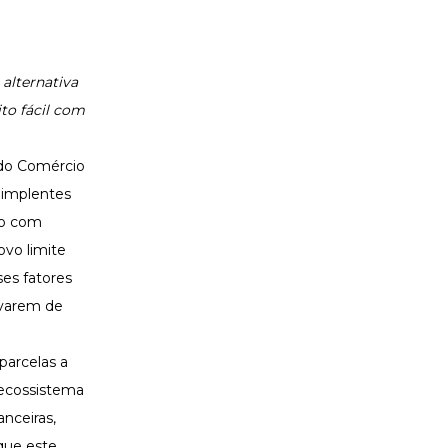
 alternativa
to fácil com
 do Comércio
adimplentes
to com
ovo limite
ses fatores
ivarem de
parcelas a
 ecossistema
nceiras,
que este