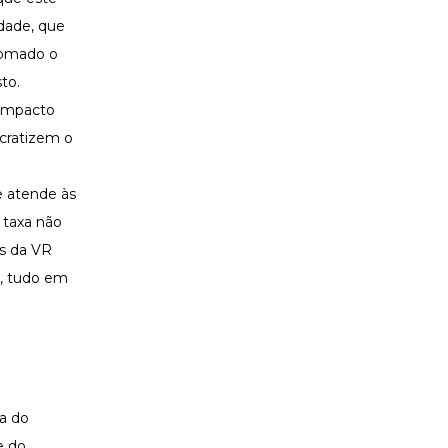
idade, que
tomado o
to.
 impacto
cratizem o
e atende às
 taxa não
s da VR
o, tudo em
a do
e do