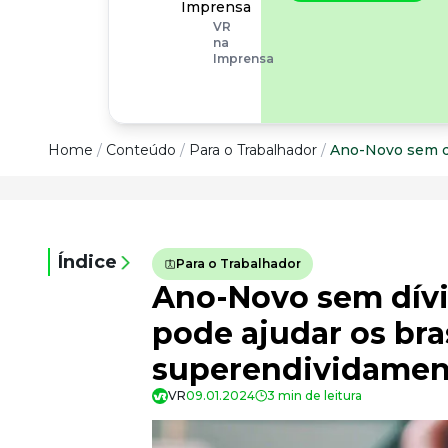
operacionais, as
Imprensa
empresas precisam
VR
olhar também
na
para os riscos
Imprensa
organizacionais e
psicossociais.
Conteúdo
Home
/
Conteúdo
/
Para o Trabalhador
/
Ano-Novo sem dí
Conteúdo
Todas as categorias
Índice
Para o Trabalhador
Confira nossos conteúdos
Ano-Novo sem dívi
Empreendedorismo
Impulsione o seu negócio
pode ajudar os bra
Legislação
superendividamen
Fique por dentro da lei
VR
09.01.2024
3 min de leitura
Pessoas e Cultura
Aprimore a cultura organizacional
Educação Financeira