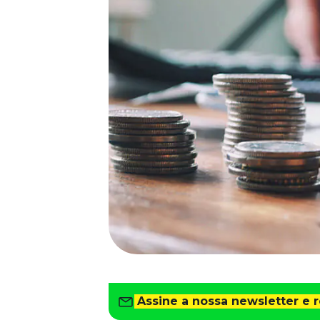
Saiba como gerenciar o seu dinheiro
Para o Trabalhador
Tudo para facilitar a rotina
Imprensa
VR na Imprensa
Cursos
Cursos
Todos os Cursos
Explore o nosso acervo
Departamento Pessoal
Para simplificar os processos
Gestão de Empresas e Negócios
Eleve os resultados da organização
Gestão de Pessoas e Liderança
Capacitação com especialistas
Assine a nossa newsletter e 
Recursos Humanos