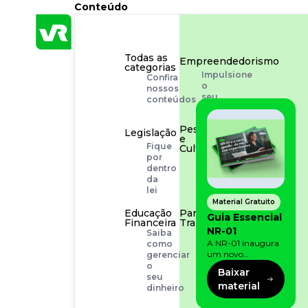
Conteúdo
Todas as
Empreendedorismo
categorias
Impulsione
Confira
o
nossos
seu
conteúdos
negócio
Pessoas
Legislação
e
Fique
Cultura
por
Aprimore
dentro
a
da
cultura
lei
organizacional
Material Gratuito
Educação
Para o
Guia Essencial
Financeira
Trabalhador
NR-01
Saiba
Tudo
A NR-01 inaugura
como
para
um novo
gerenciar
facilitar
momento na
o
a
Baixar
prevenção de riscos:
seu
rotina
material
agora, além dos
dinheiro
fatores físicos e