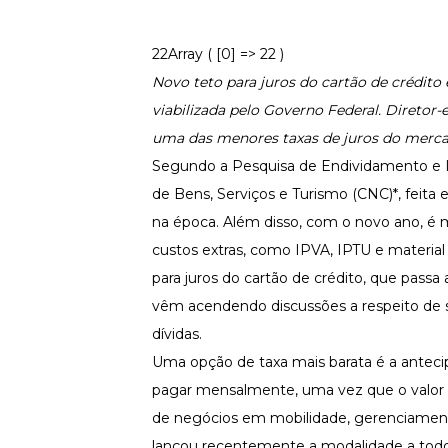
Fortaleça a cultura organizacional
Treinamento de Produto
22Array ( [0] => 22 )
Desenvolva a sua equipe
Novo teto para juros do cartão de crédito 
Materiais Gratuitos
viabilizada pelo Governo Federal. Diretor
Materiais Gratuitos
uma das menores taxas de juros do merc
Segundo a Pesquisa de Endividamento e I
de Bens, Serviços e Turismo (CNC)*, feita
Todos os Materiais Gratuitos
Confira nossos materiais
na época. Além disso, com o novo ano, é 
custos extras, como IPVA, IPTU e material
E-book
Aprofunde seu conhecimento
para juros do cartão de crédito, que passa 
Ferramentas e Templates
vêm acendendo discussões a respeito de so
Para agilizar o seu trabalho
dívidas.
Infográfico
Uma opção de taxa mais barata é a anteci
Conteúdo prático e rápido
pagar mensalmente, uma vez que o valor 
Kits
Materiais centralizados
de negócios em mobilidade, gerenciamento
lançou recentemente a modalidade a todos
Lives