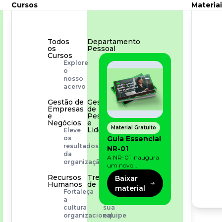
Cursos
Materiai
Todos
Departamento
os
Pessoal
Cursos
Para
Explore
simplificar
o
os
nosso
processos
acervo
Gestão de
Gestão
Empresas
de
e
Pessoas
Negócios
e
Material Gratuito
Liderança
Eleve
Capacitação
Guia Essencial
os
com
resultados
NR-01
especialistas
da
A NR-01 inaugura
organização
um novo
momento na
Recursos
Treinamento
Baixar
prevenção de riscos:
Humanos
de Produto
material
agora, além dos
Fortaleça
Desenvolva
fatores físicos e
a
a
operacionais, as
cultura
sua
empresas precisam
organizacional
equipe
olhar também