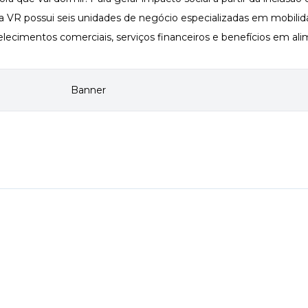
, a VR possui seis unidades de negócio especializadas em mobili
elecimentos comerciais, serviços financeiros e benefícios em a
k
App
inkedIn