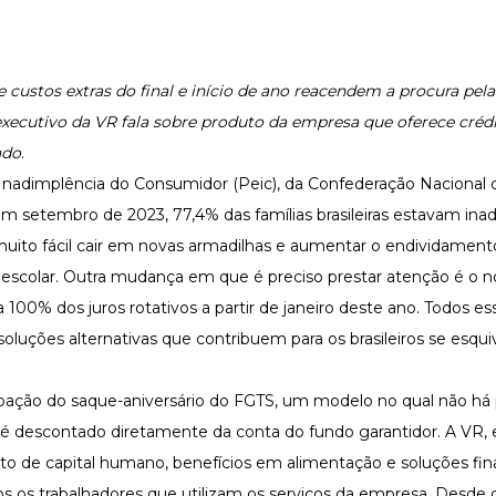
e custos extras do final e início de ano reacendem a procura pela
-executivo da VR fala sobre produto da empresa que oferece crédi
ado
.
nadimplência do Consumidor (Peic), da Confederação Nacional
 em setembro de 2023, 77,4% das famílias brasileiras estavam in
muito fácil cair em novas armadilhas e aumentar o endividamen
 escolar. Outra mudança em que é preciso prestar atenção é o n
a 100% dos juros rotativos a partir de janeiro deste ano. Todos es
luções alternativas que contribuem para os brasileiros se esqu
pação do saque-aniversário do FGTS, um modelo no qual não há 
é descontado diretamente da conta do fundo garantidor. A VR,
 de capital humano, benefícios em alimentação e soluções fina
 os trabalhadores que utilizam os serviços da empresa. Desde 