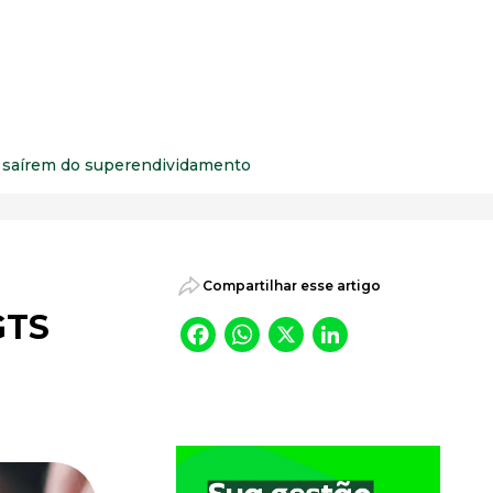
psicossociais.
 a saírem do superendividamento
Compartilhar esse artigo
GTS
Facebook
WhatsApp
X
LinkedI