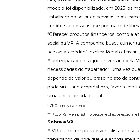
modelo foi disponibilizado, em 2023, os m
Newsletters
trabalham no setor de serviços, e busca
crédito são pessoas que precisam de liber
“Oferecer produtos financeiros, como a an
social da VR. A companhia busca aumenta
acesso ao crédito”, explica Renato Teixeira
A antecipação de saque-aniversário pela 
necessidades do trabalhador, uma vez que f
depende de valor ou prazo no ato da con
pode simular o empréstimo, fazer a contra
uma única jornada digital.
* CNC – endividamento
** Procon-SP – empréstimo pessoal e cheque especial e
Sobre a VR
A VR é uma empresa especialista em solu
trabalhador, da hora que ele acorda até a h