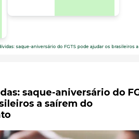
para os riscos
organizacionais e
psicossociais.
vidas: saque-aniversário do FGTS pode ajudar os brasileiros
das: saque-aniversário do F
sileiros a saírem do
to