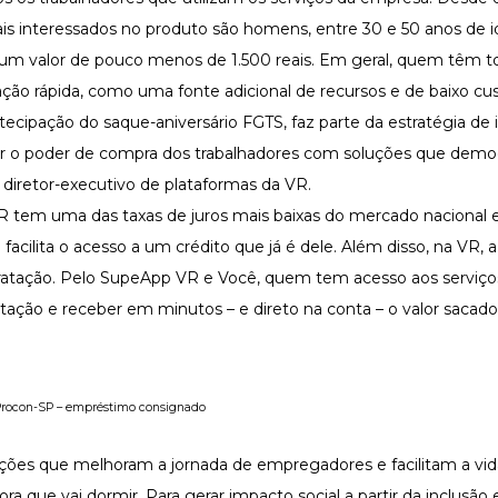
ais interessados no produto são homens, entre 30 e 50 anos de 
m um valor de pouco menos de 1.500 reais. Em geral, quem têm 
ação rápida, como uma fonte adicional de recursos e de baixo cus
tecipação do saque-aniversário FGTS, faz parte da estratégia de
r o poder de compra dos trabalhadores com soluções que demo
, diretor-executivo de plataformas da VR.
VR tem uma das taxas de juros mais baixas do mercado nacional 
acilita o acesso a um crédito que já é dele. Além disso, na VR, a
tratação. Pelo SupeApp VR e Você, quem tem acesso aos serviço
tação e receber em minutos – e direto na conta – o valor sacad
 Procon-SP – empréstimo consignado
ções que melhoram a jornada de empregadores e facilitam a vid
ora que vai dormir. Para gerar impacto social a partir da inclusão 