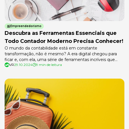
Empreendedorismo
Descubra as Ferramentas Essenciais que
Todo Contador Moderno Precisa Conhecer!
O mundo da contabilidade está em constante
transformação, não é mesmo? A era digital chegou para
ficar e, com ela, uma série de ferramentas incríveis que
VR
29.10.2024
9 min de leitura
podem facilitar – e muito! – o seu dia a dia. Se você ainda
está preso a planilhas e processos manuais, prepare-se para
uma verdadeira revolução! Imagine poder dizer […]