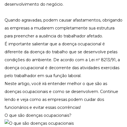
Desenvolva a sua equipe
desenvolvimento do negócio.
Materiais Gratuitos
Quando agravadas, podem causar afastamentos, obrigando
Materiais Gratuitos
as empresas a mudarem completamente sua estrutura
para preencher a ausência do trabalhador afetado.
Todos os Materiais Gratuitos
É importante salientar que a doença ocupacional é
Confira nossos materiais
diferente da doença do trabalho que se desenvolve pelas
E-book
condições do ambiente. De acordo com a
Lei nº 8213/91
, a
Aprofunde seu conhecimento
doença ocupacional é decorrente das atividades exercidas
Ferramentas e Templates
Para agilizar o seu trabalho
pelo trabalhador em sua função laboral.
Neste artigo, você irá entender melhor o que são as
Infográfico
Conteúdo prático e rápido
doenças ocupacionais e como se desenvolvem. Continue
Kits
lendo e veja como as empresas podem cuidar dos
Materiais centralizados
funcionários e evitar essas ocorrências!
Lives
O que são doenças ocupacionais?
Newsletters