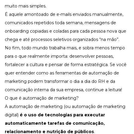
Desenvolva a sua equipe
muito mais simples.
Materiais Gratuitos
É aquele amontoado de e-mails enviados manualmente,
comunicados repetidos toda semana, mensagens de
Materiais Gratuitos
onboarding
copiadas e coladas para cada pessoa nova que
chega e até processos seletivos organizados “na mão”.
Todos os Materiais Gratuitos
No fim, todo mundo trabalha mais, e sobra menos tempo
Confira nossos materiais
para o que realmente importa:
desenvolver pessoas
,
E-book
Aprofunde seu conhecimento
fortalecer a cultura e pensar de forma estratégica. Se você
quer entender como as ferramentas de automação de
Ferramentas e Templates
Para agilizar o seu trabalho
marketing podem transformar o dia a dia do RH e da
Infográfico
comunicação interna da sua empresa, continue a leitura!
Conteúdo prático e rápido
O que é automação de marketing?
Kits
A automação de marketing (ou automação de marketing
Materiais centralizados
digital)
é o uso de tecnologias para executar
Lives
automaticamente tarefas de comunicação,
Newsletters
relacionamento e nutrição de públicos
.