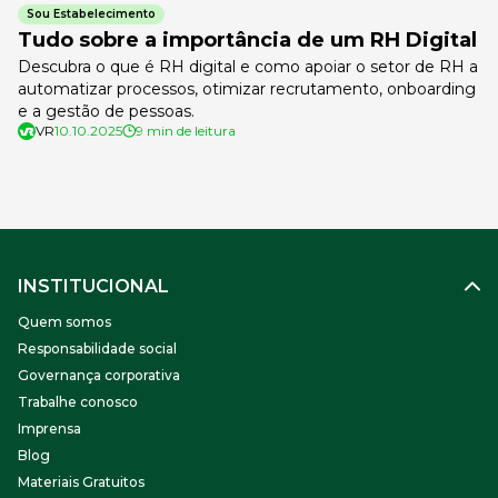
Sou Estabelecimento
Tudo sobre a importância de um RH Digital
Descubra o que é RH digital e como apoiar o setor de RH a
automatizar processos, otimizar recrutamento, onboarding
e a gestão de pessoas.
VR
10.10.2025
9 min de leitura
INSTITUCIONAL
Quem somos
Responsabilidade social
Governança corporativa
Trabalhe conosco
Imprensa
Blog
Materiais Gratuitos