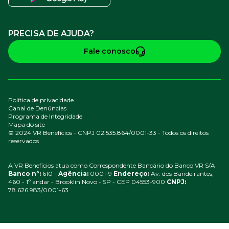
PRECISA DE AJUDA?
Fale conosco
Política de privacidade
Canal de Denúncias
Programa de Integridade
Mapa do site
© 2024 VR Benefícios - CNPJ 02.535.864/0001-33 - Todos os direitos
reservados
A VR Benefícios atua como Correspondente Bancário do Banco VR S/A
Banco nº:
610 -
Agência:
0001-9
Endereço:
Av. dos Bandeirantes,
460 - 1º andar - Brooklin Novo - SP - CEP 04553-900
CNPJ:
78.626.983/0001-63