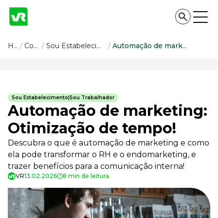
Conteúdo
Home
/
Conteúdo
/
Sou Estabelecimento|Sou Trabalhador
/
Automação de marketing: Otimização de tempo!
Conteúdo
Todas as categorias
Sou Estabelecimento|Sou Trabalhador
Confira nossos conteúdos
Automação de marketing:
Empreendedorismo
Otimização de tempo!
Impulsione o seu negócio
Descubra o que é automação de marketing e como
Legislação
Fique por dentro da lei
ela pode transformar o RH e o endomarketing, e
trazer benefícios para a comunicação interna!
Pessoas e Cultura
Aprimore a cultura organizacional
VR
13.02.2026
8 min de leitura
Educação Financeira
Saiba como gerenciar o seu dinheiro
Para o Trabalhador