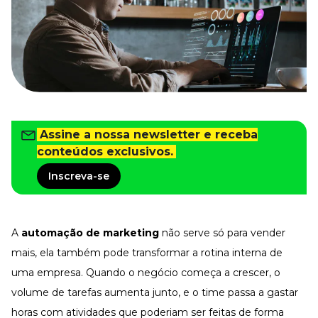
Tudo para facilitar a rotina
Imprensa
VR na Imprensa
Cursos
Cursos
Assine a nossa newsletter e receba
Todos os Cursos
Explore o nosso acervo
conteúdos exclusivos.
Departamento Pessoal
Inscreva-se
Para simplificar os processos
Gestão de Empresas e Negócios
Eleve os resultados da organização
A
automação de marketing
não serve só para vender
Gestão de Pessoas e Liderança
mais, ela também pode transformar a rotina interna de
Capacitação com especialistas
uma empresa. Quando o negócio começa a crescer, o
Recursos Humanos
Fortaleça a cultura organizacional
volume de tarefas aumenta junto, e o time passa a gastar
Treinamento de Produto
horas com atividades que poderiam ser feitas de forma